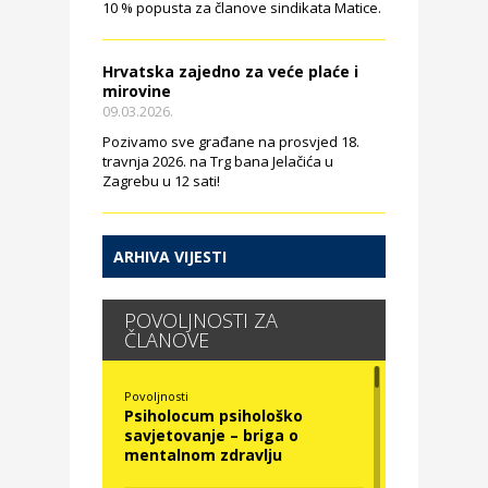
10 % popusta za članove sindikata Matice.
Hrvatska zajedno za veće plaće i
mirovine
09.03.2026.
Pozivamo sve građane na prosvjed 18.
travnja 2026. na Trg bana Jelačića u
Zagrebu u 12 sati!
ARHIVA VIJESTI
POVOLJNOSTI ZA
ČLANOVE
Povoljnosti
Psiholocum psihološko
savjetovanje – briga o
mentalnom zdravlju