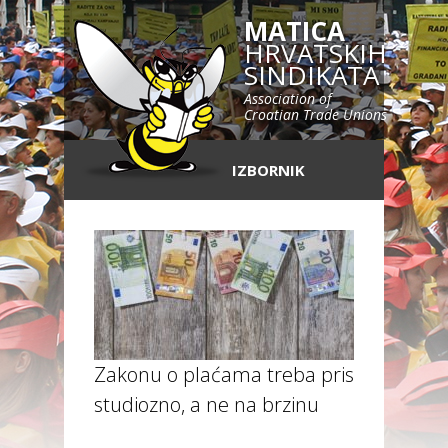
MATICA
HRVATSKIH
SINDIKATA
Association of
Croatian Trade Unions
IZBORNIK
Zakonu o plaćama treba pristupiti
studiozno, a ne na brzinu