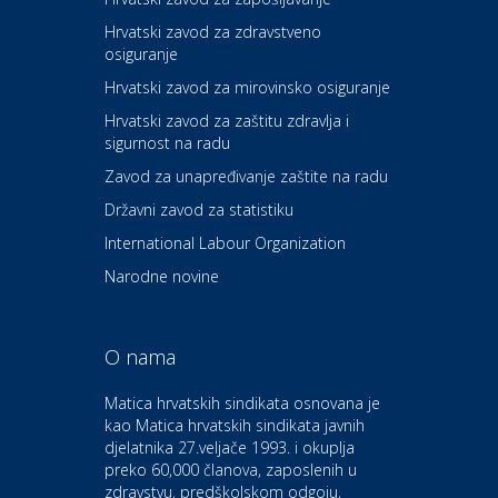
Hrvatski zavod za zdravstveno
osiguranje
Zdravlje i osiguranje
UNIQA osiguranje
Hrvatski zavod za mirovinsko osiguranje
Hrvatski zavod za zaštitu zdravlja i
sigurnost na radu
Povoljnosti
Ordinacija dentalne medicine
Zavod za unapređivanje zaštite na radu
Dental Sudar
Državni zavod za statistiku
International Labour Organization
Dom i dizajn
Euro-vrt – kosilice, motorne
Narodne novine
pile, strojevi i vrtni alat
O nama
Odmor
Bluesun hotel Kaj Marija
Matica hrvatskih sindikata osnovana je
Bistrica
kao Matica hrvatskih sindikata javnih
djelatnika 27.veljače 1993. i okuplja
preko 60,000 članova, zaposlenih u
Auto-moto i tehnika
zdravstvu, predškolskom odgoju,
CIAK Auto d.o.o.