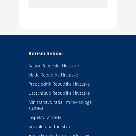
Dom i dizajn
Elektroinstalacijske usluge
Frankec
Odmor
Daruvarske toplice – ljekovita
Korisni linkovi
oaza na izvorima zdravlja
Sabor Republike Hrvatske
Vlada Republike Hrvatske
Kultura i edukacija
Kazalište Kerempuh
Predsjednik Republike Hrvatske
Ustavni sud Republike Hrvatske
Kultura i edukacija
Ministarstvo rada i mirovinskoga
Kazalište ZKM
sustava
Inspektorat rada
Socijalno partnerstvo
Auto-moto i tehnika
Carwiz rent a car
Hrvatski zavod za zapošljavanje