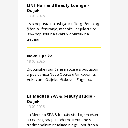
LINE Hair and Beauty Lounge –
Osijek
19.03.2026.
15% popusta na usluge muškog i ženskog
šišanja i feniranja, masaže i depilacije te
30% popusta na svaki 6. dolazak na
tretman
Nova Optika
19.03.2026.
Dioptrijske i sunčane naočale s popustom
u poslovnica Nove Optike u Vinkovcima,
Vukovaru, Osijeku, Đakovu i Zagrebu.
La Medusa SPA & beauty studio –
Osijek
13.03.2026.
La Medusa SPA & beauty studio, smješten
u Osijeku, spaja moderne tretmane s
tradicionalnim ritualima njege i opuštanja.