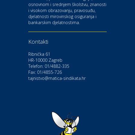
osnovnom i srednjem školstvu, znanosti
i visokom obrazovanju, pravosuđu,
djelatnosti mirovinskog osiguranja i
Kultura i edukacija
bankarskim djelatnostima.
Kazalište Gavella
Kontakti
Moda i ljepota
Salon vjenčanica Ljubav
Ribnička 61
HR-10000 Zagreb
Telefon: 01/4882-335
Gastro
Hotel Bunčić Vrbovec
Fax: 01/4855-726
tajnistvo@matica-sindikata.hr
Povoljnosti
Poliklinika Terme Selce
Odmor
Izletište i vinotočje VINIA