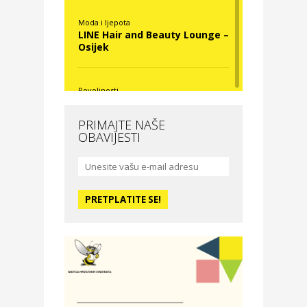
Moda i ljepota
LINE Hair and Beauty Lounge –
Osijek
Povoljnosti
Nova Optika
PRIMAJTE NAŠE
OBAVIJESTI
Moda i ljepota
La Medusa SPA & beauty
studio – Osijek
Odmor
Hotel Vila Ružica Crikvenica
Zdravlje i osiguranje
Certitudo osiguranja