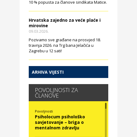
10 % popusta za članove sindikata Matice.
Hrvatska zajedno za veće plaće i
mirovine
09.03.2026.
Pozivamo sve građane na prosvjed 18.
travnja 2026. na Trg bana Jelačića u
Zagrebu u 12 sati!
ARHIVA VIJESTI
POVOLJNOSTI ZA
ČLANOVE
Povoljnosti
Psiholocum psihološko
savjetovanje – briga o
mentalnom zdravlju