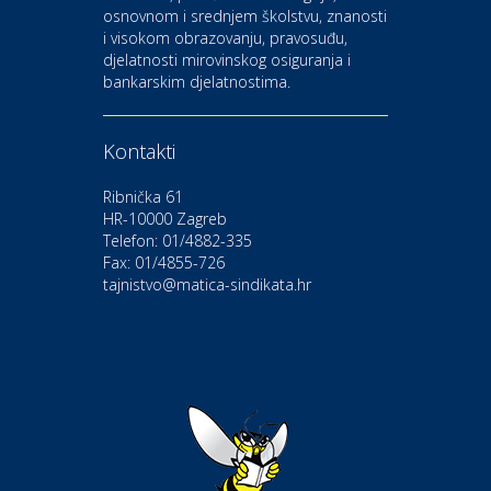
osnovnom i srednjem školstvu, znanosti
i visokom obrazovanju, pravosuđu,
djelatnosti mirovinskog osiguranja i
Kultura i edukacija
bankarskim djelatnostima.
Kazalište Gavella
Kontakti
Moda i ljepota
Salon vjenčanica Ljubav
Ribnička 61
HR-10000 Zagreb
Telefon: 01/4882-335
Gastro
Hotel Bunčić Vrbovec
Fax: 01/4855-726
tajnistvo@matica-sindikata.hr
Povoljnosti
Poliklinika Terme Selce
Odmor
Izletište i vinotočje VINIA