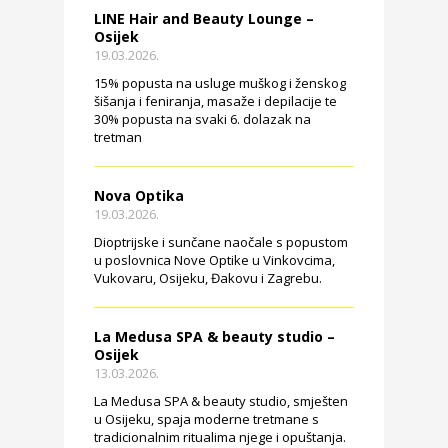
LINE Hair and Beauty Lounge –
Osijek
19.03.2026.
15% popusta na usluge muškog i ženskog
šišanja i feniranja, masaže i depilacije te
30% popusta na svaki 6. dolazak na
tretman
Nova Optika
19.03.2026.
Dioptrijske i sunčane naočale s popustom
u poslovnica Nove Optike u Vinkovcima,
Vukovaru, Osijeku, Đakovu i Zagrebu.
La Medusa SPA & beauty studio –
Osijek
13.03.2026.
La Medusa SPA & beauty studio, smješten
u Osijeku, spaja moderne tretmane s
tradicionalnim ritualima njege i opuštanja.