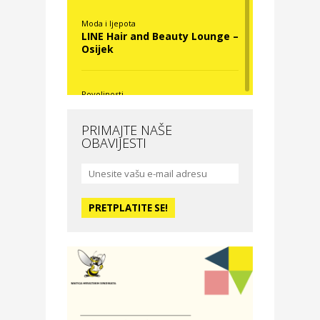
Moda i ljepota
LINE Hair and Beauty Lounge –
Osijek
Povoljnosti
Nova Optika
PRIMAJTE NAŠE
OBAVIJESTI
Moda i ljepota
La Medusa SPA & beauty
studio – Osijek
Odmor
Hotel Vila Ružica Crikvenica
Zdravlje i osiguranje
Certitudo osiguranja