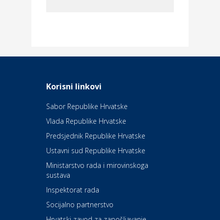
Dom i dizajn
Elektroinstalacijske usluge
Frankec
Odmor
Daruvarske toplice – ljekovita
Korisni linkovi
oaza na izvorima zdravlja
Sabor Republike Hrvatske
Vlada Republike Hrvatske
Kultura i edukacija
Kazalište Kerempuh
Predsjednik Republike Hrvatske
Ustavni sud Republike Hrvatske
Kultura i edukacija
Ministarstvo rada i mirovinskoga
Kazalište ZKM
sustava
Inspektorat rada
Socijalno partnerstvo
Auto-moto i tehnika
Carwiz rent a car
Hrvatski zavod za zapošljavanje