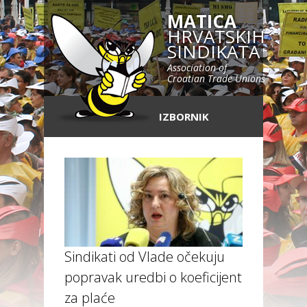
MATICA
HRVATSKIH
SINDIKATA
Association of
Croatian Trade Unions
IZBORNIK
Sindikati od Vlade očekuju
popravak uredbi o koeficijentima
za plaće