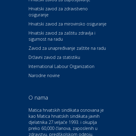
Hrvatski zavod za zdravstveno
osiguranje
Zdravlje i osiguranje
UNIQA osiguranje
Hrvatski zavod za mirovinsko osiguranje
Hrvatski zavod za zaštitu zdravlja i
sigurnost na radu
Povoljnosti
Ordinacija dentalne medicine
Zavod za unapređivanje zaštite na radu
Dental Sudar
Državni zavod za statistiku
International Labour Organization
Dom i dizajn
Euro-vrt – kosilice, motorne
Narodne novine
pile, strojevi i vrtni alat
O nama
Odmor
Bluesun hotel Kaj Marija
Matica hrvatskih sindikata osnovana je
Bistrica
kao Matica hrvatskih sindikata javnih
djelatnika 27.veljače 1993. i okuplja
preko 60,000 članova, zaposlenih u
Auto-moto i tehnika
zdravstvu, predškolskom odgoju,
CIAK Auto d.o.o.