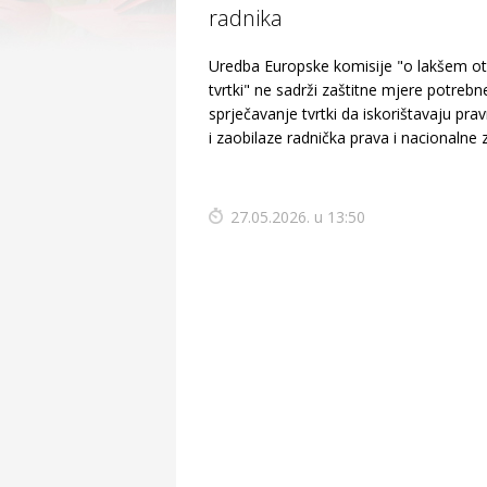
radnika
Uredba Europske komisije "o lakšem ot
tvrtki" ne sadrži zaštitne mjere potrebn
sprječavanje tvrtki da iskorištavaju pra
i zaobilaze radnička prava i nacionalne
27.05.2026. u 13:50