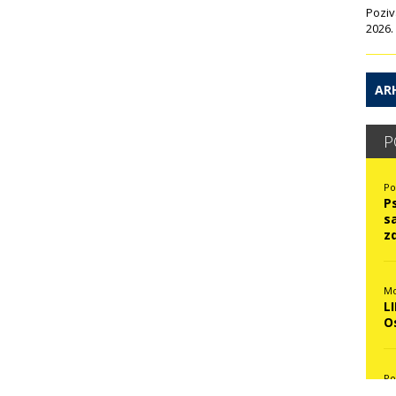
Poziv
2026.
ARH
P
Po
P
s
z
Mo
L
O
Po
N