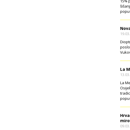
15% p
šišan
popus
Nova
19.03
Diopt
poslo
Vukov
La M
13.03
La Me
Osije
tradi
popus
Hrva
miro
09.03