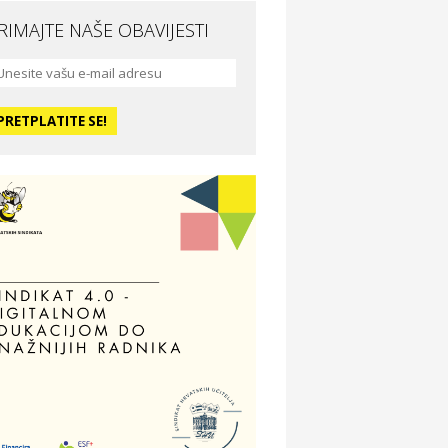
RIMAJTE NAŠE OBAVIJESTI
da i ljepota
a Medusa SPA & beauty studio –
sijek
dmor
otel Vila Ružica Crikvenica
ravlje i osiguranje
ertitudo osiguranja
dmor
illa Baranja – popust na smještaj
voljnosti
tika Adrialeće – online i fizičke
ptike