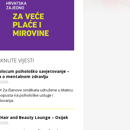
AKNUTE VIJESTI
olocum psihološko savjetovanje –
a o mentalnom zdravlju
.2026.
 Za članove sindikata udružene u Maticu
opusta na psihološke usluge i
tovanja.
 Hair and Beauty Lounge – Osijek
.2026.