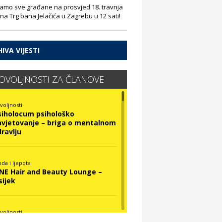
amo sve građane na prosvjed 18. travnja
 na Trg bana Jelačića u Zagrebu u 12 sati!
IVA VIJESTI
OVOLJNOSTI ZA ČLANOVE
voljnosti
siholocum psihološko
avjetovanje – briga o mentalnom
dravlju
da i ljepota
INE Hair and Beauty Lounge –
sijek
voljnosti
ova Optika