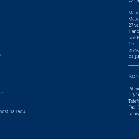
D
o
Matic
Matic
27.ve
Ku
K
člano
pred
škols
pravo
Ku
a
osigu
K
Kont
Au
C
Ribni
je
HR-1
Telef
Zd
e
U
Fax:
rnost na radu
tajni
Po
O
D