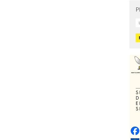
P
Mo
L
O
O
H
Zd
C
O
V
Po
Op
o