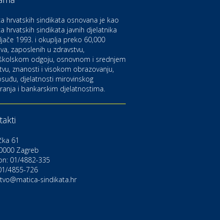
aruvarske toplice – ljekovita
aza na izvorima zdravlja
a hrvatskih sindikata osnovana je kao
a hrvatskih sindikata javnih djelatnika
ljače 1993. i okuplja preko 60,000
ltura i edukacija
azalište Kerempuh
va, zaposlenih u zdravstvu,
školskom odgoju, osnovnom i srednjem
tvu, znanosti i visokom obrazovanju,
suđu, djelatnosti mirovinskog
ltura i edukacija
ranja i bankarskim djelatnostima.
azalište ZKM
akti
to-moto i tehnika
arwiz rent a car
čka 61
0000 Zagreb
on: 01/4882-335
ravlje i osiguranje
NIQA osiguranje
 01/4855-726
stvo@matica-sindikata.hr
voljnosti
rdinacija dentalne medicine
ental Sudar