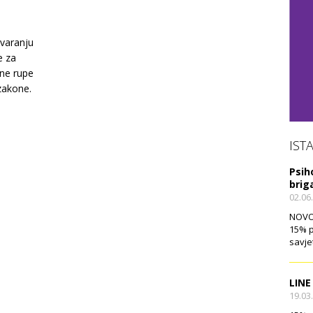
varanju
e za
vne rupe
 zakone.
IST
Psih
brig
02.06
NOVO!
15% p
savje
LINE
19.03