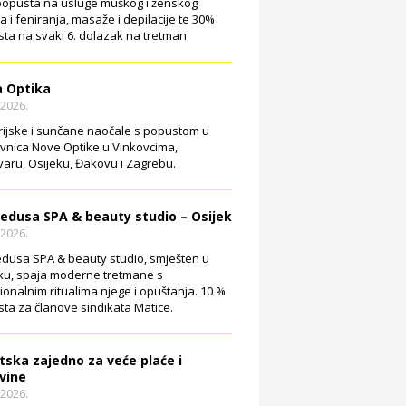
opusta na usluge muškog i ženskog
ja i feniranja, masaže i depilacije te 30%
ta na svaki 6. dolazak na tretman
 Optika
.2026.
rijske i sunčane naočale s popustom u
vnica Nove Optike u Vinkovcima,
aru, Osijeku, Đakovu i Zagrebu.
edusa SPA & beauty studio – Osijek
.2026.
dusa SPA & beauty studio, smješten u
ku, spaja moderne tretmane s
cionalnim ritualima njege i opuštanja. 10 %
ta za članove sindikata Matice.
tska zajedno za veće plaće i
vine
.2026.