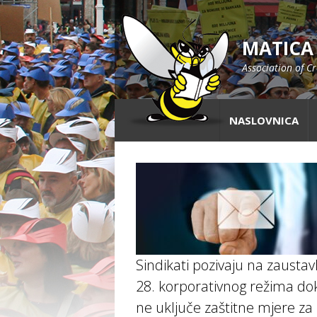
MATICA
Association of C
NASLOVNICA
Sindikati pozivaju na zaustav
28. korporativnog režima do
ne uključe zaštitne mjere za