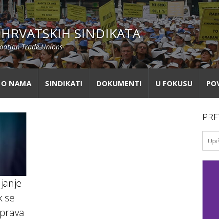
HRVATSKIH SINDIKATA
roatian Trade Unions
O NAMA
SINDIKATI
DOKUMENTI
U FOKUSU
PO
PRE
ljanje
k se
 prava