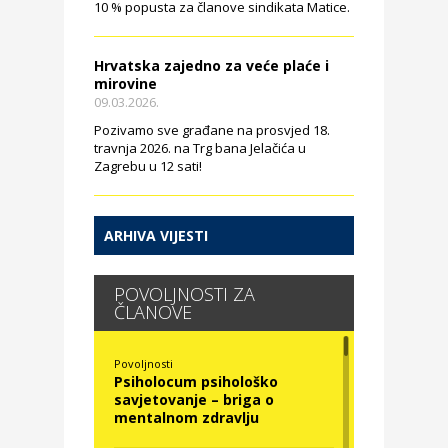
10 % popusta za članove sindikata Matice.
Hrvatska zajedno za veće plaće i
mirovine
09.03.2026.
Pozivamo sve građane na prosvjed 18.
travnja 2026. na Trg bana Jelačića u
Zagrebu u 12 sati!
ARHIVA VIJESTI
POVOLJNOSTI ZA
ČLANOVE
Povoljnosti
Psiholocum psihološko
savjetovanje – briga o
mentalnom zdravlju