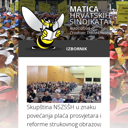
MATICA
HRVATSKIH
SINDIKATA
Association of
Croatian Trade Unions
IZBORNIK
Skupština NSZSŠH u znaku
povećanja plaća prosvjetara i
reforme strukovnog obrazovanja