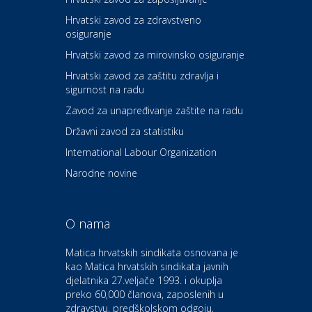
Hrvatski zavod za zdravstveno
osiguranje
Zdravlje i osiguranje
UNIQA osiguranje
Hrvatski zavod za mirovinsko osiguranje
Hrvatski zavod za zaštitu zdravlja i
sigurnost na radu
Povoljnosti
Ordinacija dentalne medicine
Zavod za unapređivanje zaštite na radu
Dental Sudar
Državni zavod za statistiku
International Labour Organization
Dom i dizajn
Euro-vrt – kosilice, motorne
Narodne novine
pile, strojevi i vrtni alat
O nama
Odmor
Bluesun hotel Kaj Marija
Matica hrvatskih sindikata osnovana je
Bistrica
kao Matica hrvatskih sindikata javnih
djelatnika 27.veljače 1993. i okuplja
preko 60,000 članova, zaposlenih u
Auto-moto i tehnika
zdravstvu, predškolskom odgoju,
CIAK Auto d.o.o.