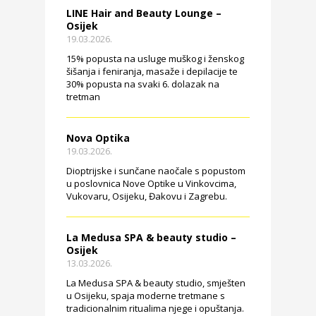
LINE Hair and Beauty Lounge –
Osijek
19.03.2026.
15% popusta na usluge muškog i ženskog
šišanja i feniranja, masaže i depilacije te
30% popusta na svaki 6. dolazak na
tretman
Nova Optika
19.03.2026.
Dioptrijske i sunčane naočale s popustom
u poslovnica Nove Optike u Vinkovcima,
Vukovaru, Osijeku, Đakovu i Zagrebu.
La Medusa SPA & beauty studio –
Osijek
13.03.2026.
La Medusa SPA & beauty studio, smješten
u Osijeku, spaja moderne tretmane s
tradicionalnim ritualima njege i opuštanja.