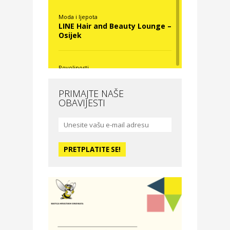
Moda i ljepota
LINE Hair and Beauty Lounge –
Osijek
Povoljnosti
Nova Optika
PRIMAJTE NAŠE
OBAVIJESTI
Moda i ljepota
La Medusa SPA & beauty
studio – Osijek
Odmor
Hotel Vila Ružica Crikvenica
Zdravlje i osiguranje
Certitudo osiguranja