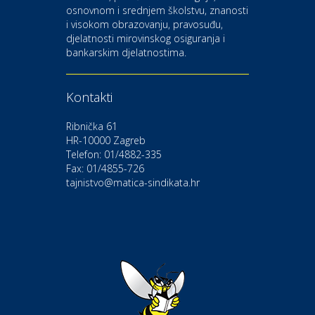
osnovnom i srednjem školstvu, znanosti
i visokom obrazovanju, pravosuđu,
djelatnosti mirovinskog osiguranja i
Kultura i edukacija
bankarskim djelatnostima.
Kazalište Gavella
Kontakti
Moda i ljepota
Salon vjenčanica Ljubav
Ribnička 61
HR-10000 Zagreb
Telefon: 01/4882-335
Gastro
Hotel Bunčić Vrbovec
Fax: 01/4855-726
tajnistvo@matica-sindikata.hr
Povoljnosti
Poliklinika Terme Selce
Odmor
Izletište i vinotočje VINIA