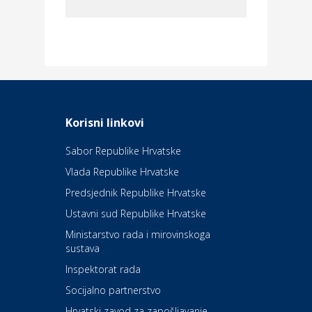
Dom i dizajn
Elektroinstalacijske usluge
Frankec
Odmor
Daruvarske toplice – ljekovita
Korisni linkovi
oaza na izvorima zdravlja
Sabor Republike Hrvatske
Vlada Republike Hrvatske
Kultura i edukacija
Kazalište Kerempuh
Predsjednik Republike Hrvatske
Ustavni sud Republike Hrvatske
Kultura i edukacija
Ministarstvo rada i mirovinskoga
Kazalište ZKM
sustava
Inspektorat rada
Socijalno partnerstvo
Auto-moto i tehnika
Carwiz rent a car
Hrvatski zavod za zapošljavanje