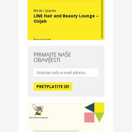
Moda i ljepota
LINE Hair and Beauty Lounge –
Osijek
Povoljnosti
Nova Optika
PRIMAJTE NAŠE
OBAVIJESTI
Moda i ljepota
La Medusa SPA & beauty
studio – Osijek
Odmor
Hotel Vila Ružica Crikvenica
Zdravlje i osiguranje
Certitudo osiguranja