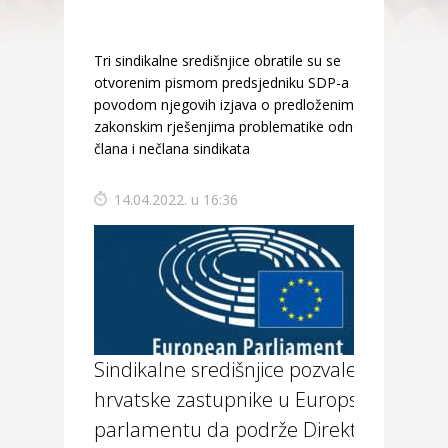
Tri sindikalne središnjice obratile su se
otvorenim pismom predsjedniku SDP-a
povodom njegovih izjava o predloženim
zakonskim rješenjima problematike odnosa
člana i nečlana sindikata
14.04.2022. u 16:36
Sindikalne središnjice pozvale
hrvatske zastupnike u Europskom
parlamentu da podrže Direktivu o