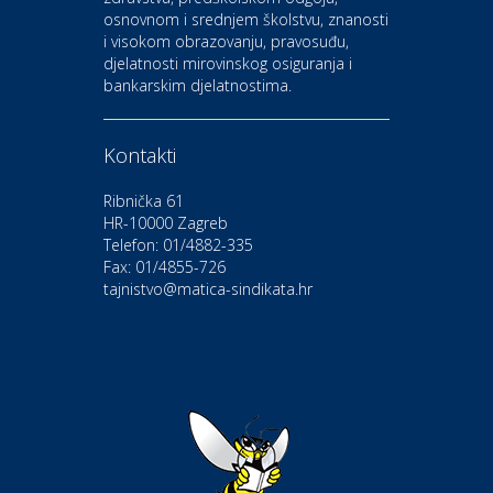
osnovnom i srednjem školstvu, znanosti
i visokom obrazovanju, pravosuđu,
djelatnosti mirovinskog osiguranja i
Kultura i edukacija
bankarskim djelatnostima.
Kazalište Gavella
Kontakti
Moda i ljepota
Salon vjenčanica Ljubav
Ribnička 61
HR-10000 Zagreb
Telefon: 01/4882-335
Gastro
Hotel Bunčić Vrbovec
Fax: 01/4855-726
tajnistvo@matica-sindikata.hr
Povoljnosti
Poliklinika Terme Selce
Odmor
Izletište i vinotočje VINIA