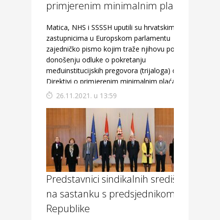
primjerenim minimalnim plaćama
Matica, NHS i SSSSH uputili su hrvatskim
zastupnicima u Europskom parlamentu
zajedničko pismo kojim traže njihovu potporu
donošenju odluke o pokretanju
međuinstitucijskih pregovora (trijaloga) o
Direktivi o primjerenim minimalnim plaćama.
26.11.2021. u 13:59
Predstavnici sindikalnih središnjica
na sastanku s predsjednikom
Republike