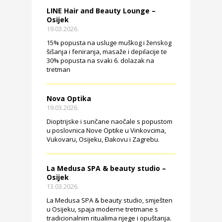
LINE Hair and Beauty Lounge –
Osijek
19.03.2026.
15% popusta na usluge muškog i ženskog
šišanja i feniranja, masaže i depilacije te
30% popusta na svaki 6. dolazak na
tretman
Nova Optika
19.03.2026.
Dioptrijske i sunčane naočale s popustom
u poslovnica Nove Optike u Vinkovcima,
Vukovaru, Osijeku, Đakovu i Zagrebu.
La Medusa SPA & beauty studio –
Osijek
13.03.2026.
La Medusa SPA & beauty studio, smješten
u Osijeku, spaja moderne tretmane s
tradicionalnim ritualima njege i opuštanja.