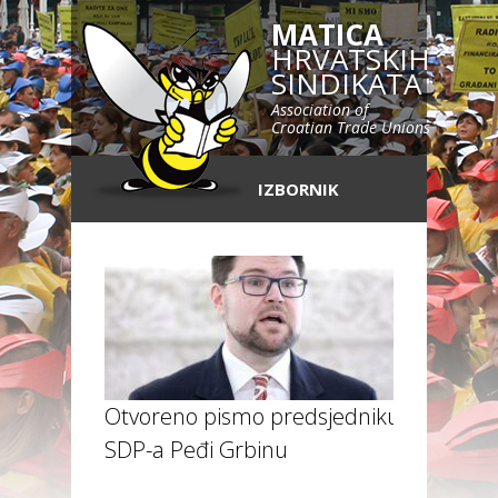
MATICA
HRVATSKIH
SINDIKATA
Association of
Croatian Trade Unions
IZBORNIK
Otvoreno pismo predsjedniku
SDP-a Peđi Grbinu