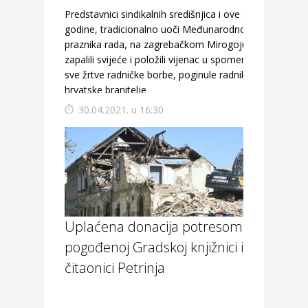
Predstavnici sindikalnih središnjica i ove su
godine, tradicionalno uoči Međunarodnog
praznika rada, na zagrebačkom Mirogoju
zapalili svijeće i položili vijenac u spomen na
sve žrtve radničke borbe, poginule radnike i
hrvatske branitelje
30.04.2021. u 16:30
Uplaćena donacija potresom
pogođenoj Gradskoj knjižnici i
čitaonici Petrinja