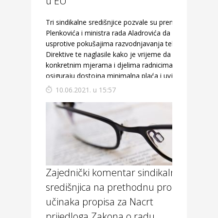
u EU
Tri sindikalne središnjice pozvale su premijera
Plenkovića i ministra rada Aladrovića da se
usprotive pokušajima razvodnjavanja teksta
Direktive te naglasile kako je vrijeme da se
konkretnim mjerama i djelima radnicima
osiguraju dostojna minimalna plaća i uvjeti rada
10.06.2021. u 15:57
Zajednički komentar sindikalnih
središnjica na prethodnu procjenu
učinaka propisa za Nacrt
prijedloga Zakona o radu