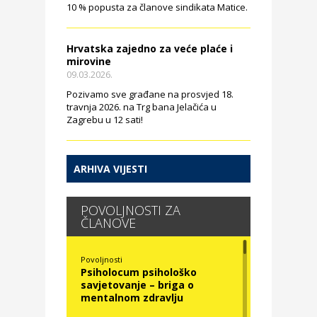
10 % popusta za članove sindikata Matice.
Hrvatska zajedno za veće plaće i
mirovine
09.03.2026.
Pozivamo sve građane na prosvjed 18.
travnja 2026. na Trg bana Jelačića u
Zagrebu u 12 sati!
ARHIVA VIJESTI
POVOLJNOSTI ZA
ČLANOVE
Povoljnosti
Psiholocum psihološko
savjetovanje – briga o
mentalnom zdravlju