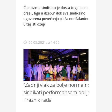
Članovima sindikata je dosta toga da nečlanovi
drže „ figu u džepu“ dok sva sindikalno
ugovorena povećanja plaća nonšalantno trpaju
u taj isti džep
06.05.2021. u 14:06
“Zadnji vlak za bolje normalno” –
sindikati performansom obilježili
Praznik rada