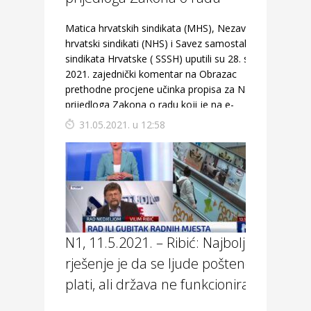
Matica hrvatskih sindikata (MHS), Nezavisni
hrvatski sindikati (NHS) i Savez samostalnih
sindikata Hrvatske ( SSSH) uputili su 28. svibnja
2021. zajednički komentar na Obrazac
prethodne procjene učinka propisa za Nacrt
prijedloga Zakona o radu koji je na e-
Savjetovanju do 7. lipnja 2021. godine.
31.05.2021. u 12:58
N1, 11.5.2021. – Ribić: Najbolje
rješenje je da se ljude pošteno
plati, ali država ne funkcionira