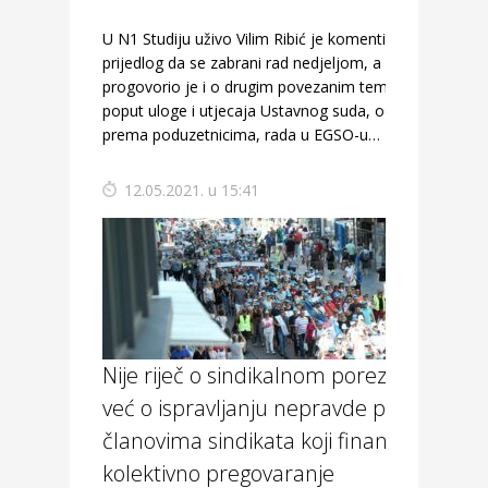
U N1 Studiju uživo Vilim Ribić je komentirao
prijedlog da se zabrani rad nedjeljom, a
progovorio je i o drugim povezanim temama
poput uloge i utjecaja Ustavnog suda, odnosa
prema poduzetnicima, rada u EGSO-u…
12.05.2021. u 15:41
Nije riječ o sindikalnom porezu,
već o ispravljanju nepravde prema
članovima sindikata koji financiraju
kolektivno pregovaranje