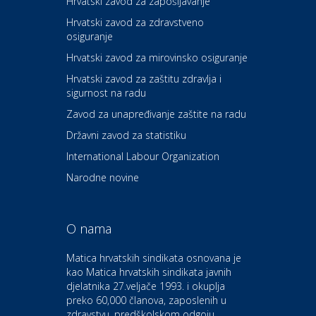
Hrvatski zavod za zapošljavanje
Hrvatski zavod za zdravstveno
osiguranje
Zdravlje i osiguranje
UNIQA osiguranje
Hrvatski zavod za mirovinsko osiguranje
Hrvatski zavod za zaštitu zdravlja i
sigurnost na radu
Povoljnosti
Ordinacija dentalne medicine
Zavod za unapređivanje zaštite na radu
Dental Sudar
Državni zavod za statistiku
International Labour Organization
Dom i dizajn
Euro-vrt – kosilice, motorne
Narodne novine
pile, strojevi i vrtni alat
O nama
Odmor
Bluesun hotel Kaj Marija
Matica hrvatskih sindikata osnovana je
Bistrica
kao Matica hrvatskih sindikata javnih
djelatnika 27.veljače 1993. i okuplja
preko 60,000 članova, zaposlenih u
Auto-moto i tehnika
zdravstvu, predškolskom odgoju,
CIAK Auto d.o.o.