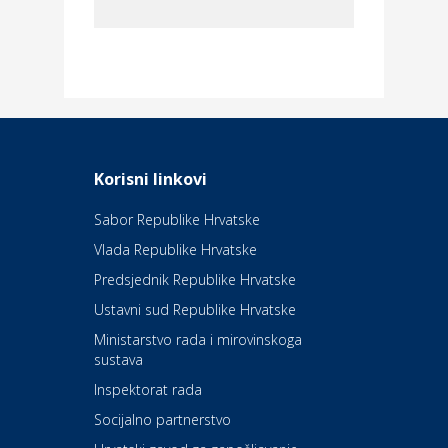
Dom i dizajn
Elektroinstalacijske usluge
Frankec
Odmor
Daruvarske toplice – ljekovita
Korisni linkovi
oaza na izvorima zdravlja
Sabor Republike Hrvatske
Vlada Republike Hrvatske
Kultura i edukacija
Kazalište Kerempuh
Predsjednik Republike Hrvatske
Ustavni sud Republike Hrvatske
Kultura i edukacija
Ministarstvo rada i mirovinskoga
Kazalište ZKM
sustava
Inspektorat rada
Socijalno partnerstvo
Auto-moto i tehnika
Carwiz rent a car