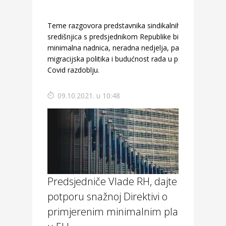
Teme razgovora predstavnika sindikalnih
središnjica s predsjednikom Republike bile su
minimalna nadnica, neradna nedjelja, pametna
migracijska politika i budućnost rada u post-
Covid razdoblju.
09.10.2021. u 10:48
Predsjedniče Vlade RH, dajte
potporu snažnoj Direktivi o
primjerenim minimalnim plaćama