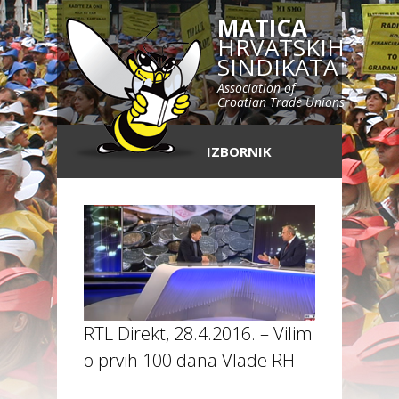
MATICA
HRVATSKIH
SINDIKATA
Association of
Croatian Trade Unions
IZBORNIK
RTL Direkt, 28.4.2016. – Vilim Ribić
o prvih 100 dana Vlade RH