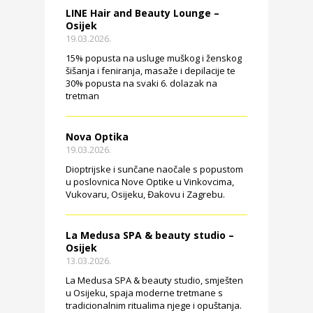
LINE Hair and Beauty Lounge –
Osijek
19.03.2026.
15% popusta na usluge muškog i ženskog
šišanja i feniranja, masaže i depilacije te
30% popusta na svaki 6. dolazak na
tretman
Nova Optika
19.03.2026.
Dioptrijske i sunčane naočale s popustom
u poslovnica Nove Optike u Vinkovcima,
Vukovaru, Osijeku, Đakovu i Zagrebu.
La Medusa SPA & beauty studio –
Osijek
13.03.2026.
La Medusa SPA & beauty studio, smješten
u Osijeku, spaja moderne tretmane s
tradicionalnim ritualima njege i opuštanja.