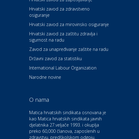
Hrvatski zavod za zdravstveno
osiguranje
Zdravlje i osiguranje
UNIQA osiguranje
Hrvatski zavod za mirovinsko osiguranje
Hrvatski zavod za zaštitu zdravlja i
sigurnost na radu
Povoljnosti
Ordinacija dentalne medicine
Zavod za unapređivanje zaštite na radu
Dental Sudar
Državni zavod za statistiku
International Labour Organization
Dom i dizajn
Euro-vrt – kosilice, motorne
Narodne novine
pile, strojevi i vrtni alat
O nama
Odmor
Bluesun hotel Kaj Marija
Matica hrvatskih sindikata osnovana je
Bistrica
kao Matica hrvatskih sindikata javnih
djelatnika 27.veljače 1993. i okuplja
preko 60,000 članova, zaposlenih u
Auto-moto i tehnika
zdravstvu, predškolskom odgoju,
CIAK Auto d.o.o.