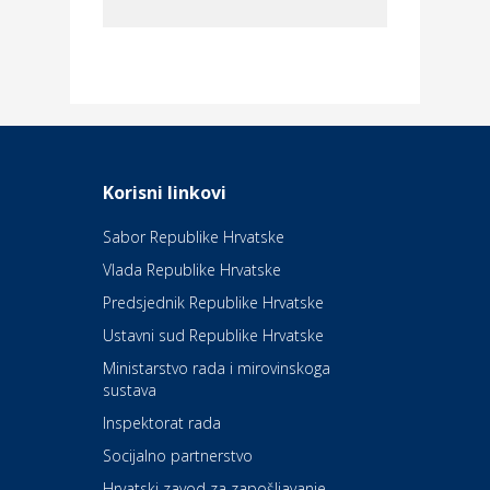
Dom i dizajn
Elektroinstalacijske usluge
Frankec
Odmor
Daruvarske toplice – ljekovita
Korisni linkovi
oaza na izvorima zdravlja
Sabor Republike Hrvatske
Vlada Republike Hrvatske
Kultura i edukacija
Kazalište Kerempuh
Predsjednik Republike Hrvatske
Ustavni sud Republike Hrvatske
Kultura i edukacija
Ministarstvo rada i mirovinskoga
Kazalište ZKM
sustava
Inspektorat rada
Socijalno partnerstvo
Auto-moto i tehnika
Carwiz rent a car
Hrvatski zavod za zapošljavanje