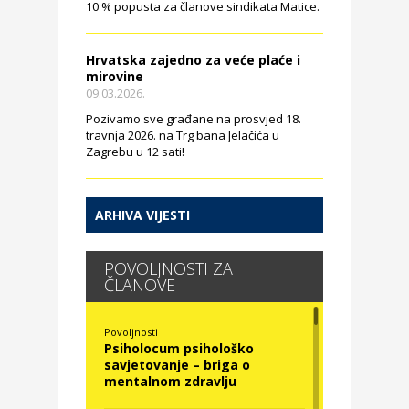
10 % popusta za članove sindikata Matice.
Hrvatska zajedno za veće plaće i
mirovine
09.03.2026.
Pozivamo sve građane na prosvjed 18.
travnja 2026. na Trg bana Jelačića u
Zagrebu u 12 sati!
ARHIVA VIJESTI
POVOLJNOSTI ZA
ČLANOVE
Povoljnosti
Psiholocum psihološko
savjetovanje – briga o
mentalnom zdravlju