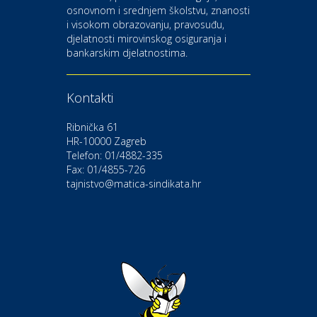
osnovnom i srednjem školstvu, znanosti
i visokom obrazovanju, pravosuđu,
djelatnosti mirovinskog osiguranja i
Kultura i edukacija
bankarskim djelatnostima.
Kazalište Gavella
Kontakti
Moda i ljepota
Salon vjenčanica Ljubav
Ribnička 61
HR-10000 Zagreb
Telefon: 01/4882-335
Gastro
Hotel Bunčić Vrbovec
Fax: 01/4855-726
tajnistvo@matica-sindikata.hr
Povoljnosti
Poliklinika Terme Selce
Odmor
Izletište i vinotočje VINIA