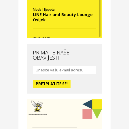
Moda i ljepota
LINE Hair and Beauty Lounge –
Osijek
Povoljnosti
Nova Optika
PRIMAJTE NAŠE
OBAVIJESTI
Moda i ljepota
La Medusa SPA & beauty
studio – Osijek
Odmor
Hotel Vila Ružica Crikvenica
Zdravlje i osiguranje
Certitudo osiguranja