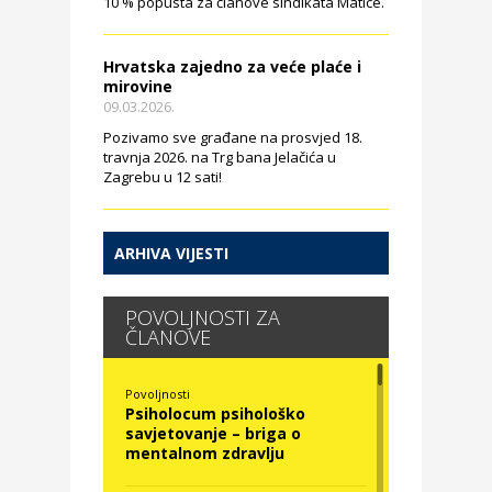
10 % popusta za članove sindikata Matice.
Hrvatska zajedno za veće plaće i
mirovine
09.03.2026.
Pozivamo sve građane na prosvjed 18.
travnja 2026. na Trg bana Jelačića u
Zagrebu u 12 sati!
ARHIVA VIJESTI
POVOLJNOSTI ZA
ČLANOVE
Povoljnosti
Psiholocum psihološko
savjetovanje – briga o
mentalnom zdravlju