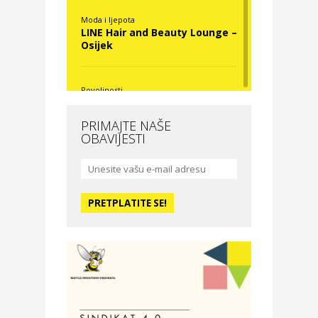
Moda i ljepota
LINE Hair and Beauty Lounge –
Osijek
Povoljnosti
Nova Optika
PRIMAJTE NAŠE
OBAVIJESTI
Moda i ljepota
La Medusa SPA & beauty
studio – Osijek
Odmor
Hotel Vila Ružica Crikvenica
Zdravlje i osiguranje
Certitudo osiguranja