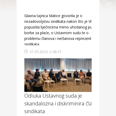
Glavna tajnica Matice govorila je o
nezadovoljstvu sindikata nakon što je Vlada
popustila liječnicima mimo uhodanog puta
borbe za plaće, o Ustavnom sudu te o
problemu članova i nečlanova reprezentativnih
sindikata.
31.05.2023. u 08:31
Odluka Ustavnog suda je
skandalozna i diskriminira članove
sindikata