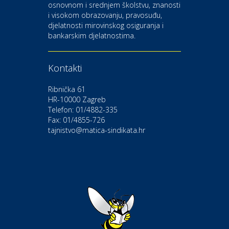
osnovnom i srednjem školstvu, znanosti
i visokom obrazovanju, pravosuđu,
djelatnosti mirovinskog osiguranja i
Kultura i edukacija
bankarskim djelatnostima.
Kazalište Gavella
Kontakti
Moda i ljepota
Salon vjenčanica Ljubav
Ribnička 61
HR-10000 Zagreb
Telefon: 01/4882-335
Gastro
Hotel Bunčić Vrbovec
Fax: 01/4855-726
tajnistvo@matica-sindikata.hr
Povoljnosti
Poliklinika Terme Selce
Odmor
Izletište i vinotočje VINIA