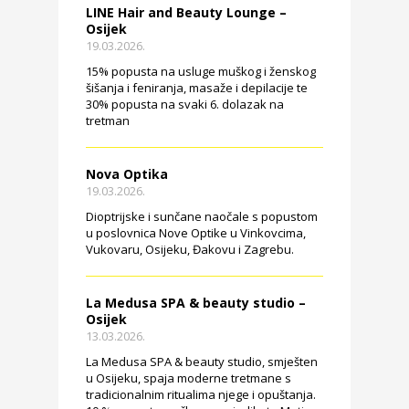
LINE Hair and Beauty Lounge –
Osijek
19.03.2026.
15% popusta na usluge muškog i ženskog
šišanja i feniranja, masaže i depilacije te
30% popusta na svaki 6. dolazak na
tretman
Nova Optika
19.03.2026.
Dioptrijske i sunčane naočale s popustom
u poslovnica Nove Optike u Vinkovcima,
Vukovaru, Osijeku, Đakovu i Zagrebu.
La Medusa SPA & beauty studio –
Osijek
13.03.2026.
La Medusa SPA & beauty studio, smješten
u Osijeku, spaja moderne tretmane s
tradicionalnim ritualima njege i opuštanja.