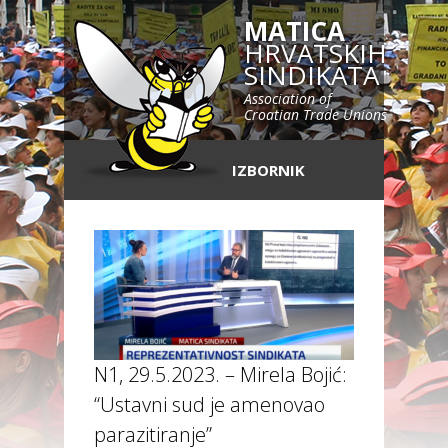
MATICA
HRVATSKIH
SINDIKATA
Association of
Croatian Trade Unions
IZBORNIK
N1, 29.5.2023. – Mirela Bojić:
“Ustavni sud je amenovao
parazitiranje”