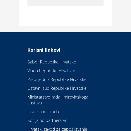
Dom i dizajn
Elektroinstalacijske usluge
Frankec
Odmor
Daruvarske toplice – ljekovita
Korisni linkovi
oaza na izvorima zdravlja
Sabor Republike Hrvatske
Vlada Republike Hrvatske
Kultura i edukacija
Kazalište Kerempuh
Predsjednik Republike Hrvatske
Ustavni sud Republike Hrvatske
Kultura i edukacija
Ministarstvo rada i mirovinskoga
Kazalište ZKM
sustava
Inspektorat rada
Socijalno partnerstvo
Auto-moto i tehnika
Carwiz rent a car
Hrvatski zavod za zapošljavanje