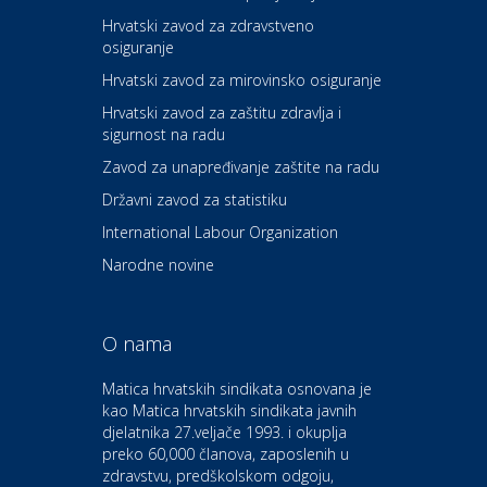
Hrvatski zavod za zdravstveno
osiguranje
Zdravlje i osiguranje
UNIQA osiguranje
Hrvatski zavod za mirovinsko osiguranje
Hrvatski zavod za zaštitu zdravlja i
sigurnost na radu
Povoljnosti
Ordinacija dentalne medicine
Zavod za unapređivanje zaštite na radu
Dental Sudar
Državni zavod za statistiku
International Labour Organization
Dom i dizajn
Euro-vrt – kosilice, motorne
Narodne novine
pile, strojevi i vrtni alat
O nama
Odmor
Bluesun hotel Kaj Marija
Matica hrvatskih sindikata osnovana je
Bistrica
kao Matica hrvatskih sindikata javnih
djelatnika 27.veljače 1993. i okuplja
preko 60,000 članova, zaposlenih u
Auto-moto i tehnika
zdravstvu, predškolskom odgoju,
CIAK Auto d.o.o.