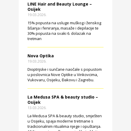
LINE Hair and Beauty Lounge –
Osijek
19.03.2026.
15% popusta na usluge muškog i ženskog
šišanja i feniranja, masaže i depilacije te
30% popusta na svaki 6. dolazak na
tretman
Nova Optika
19.03.2026.
Dioptrijske i sunčane naočale s popustom
u poslovnica Nove Optike u Vinkovcima,
Vukovaru, Osijeku, Đakovu i Zagrebu.
La Medusa SPA & beauty studio –
Osijek
13.03.2026.
La Medusa SPA & beauty studio, smješten
u Osijeku, spaja moderne tretmane s
tradicionalnim ritualima njege i opuštanja.