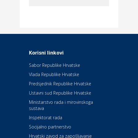
Dom i dizajn
Elektroinstalacijske usluge
Frankec
Odmor
Daruvarske toplice – ljekovita
Korisni linkovi
oaza na izvorima zdravlja
Sabor Republike Hrvatske
Vlada Republike Hrvatske
Kultura i edukacija
Kazalište Kerempuh
Predsjednik Republike Hrvatske
Ustavni sud Republike Hrvatske
Kultura i edukacija
Ministarstvo rada i mirovinskoga
Kazalište ZKM
sustava
Inspektorat rada
Socijalno partnerstvo
Auto-moto i tehnika
Carwiz rent a car
Hrvatski zavod za zapošljavanje