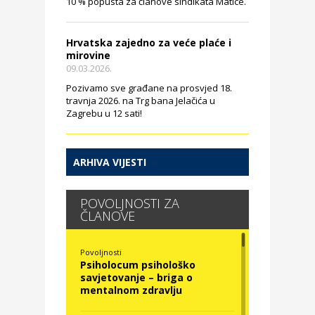
10 % popusta za članove sindikata Matice.
Hrvatska zajedno za veće plaće i
mirovine
09.03.2026.
Pozivamo sve građane na prosvjed 18.
travnja 2026. na Trg bana Jelačića u
Zagrebu u 12 sati!
ARHIVA VIJESTI
POVOLJNOSTI ZA
ČLANOVE
Povoljnosti
Psiholocum psihološko
savjetovanje – briga o
mentalnom zdravlju