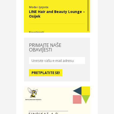
Moda i ljepota
LINE Hair and Beauty Lounge –
Osijek
Povoljnosti
Nova Optika
PRIMAJTE NAŠE
OBAVIJESTI
Moda i ljepota
La Medusa SPA & beauty
studio – Osijek
Odmor
Hotel Vila Ružica Crikvenica
Zdravlje i osiguranje
Certitudo osiguranja