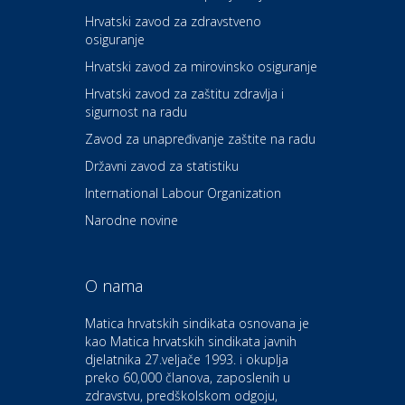
Hrvatski zavod za zdravstveno
osiguranje
Zdravlje i osiguranje
UNIQA osiguranje
Hrvatski zavod za mirovinsko osiguranje
Hrvatski zavod za zaštitu zdravlja i
sigurnost na radu
Povoljnosti
Ordinacija dentalne medicine
Zavod za unapređivanje zaštite na radu
Dental Sudar
Državni zavod za statistiku
International Labour Organization
Dom i dizajn
Euro-vrt – kosilice, motorne
Narodne novine
pile, strojevi i vrtni alat
O nama
Odmor
Bluesun hotel Kaj Marija
Matica hrvatskih sindikata osnovana je
Bistrica
kao Matica hrvatskih sindikata javnih
djelatnika 27.veljače 1993. i okuplja
preko 60,000 članova, zaposlenih u
Auto-moto i tehnika
zdravstvu, predškolskom odgoju,
CIAK Auto d.o.o.