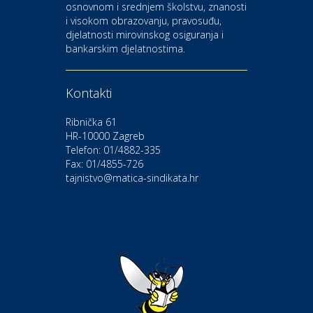
osnovnom i srednjem školstvu, znanosti
i visokom obrazovanju, pravosuđu,
djelatnosti mirovinskog osiguranja i
Kultura i edukacija
bankarskim djelatnostima.
Kazalište Gavella
Kontakti
Moda i ljepota
Salon vjenčanica Ljubav
Ribnička 61
HR-10000 Zagreb
Telefon: 01/4882-335
Gastro
Hotel Bunčić Vrbovec
Fax: 01/4855-726
tajnistvo@matica-sindikata.hr
Povoljnosti
Poliklinika Terme Selce
Odmor
Izletište i vinotočje VINIA