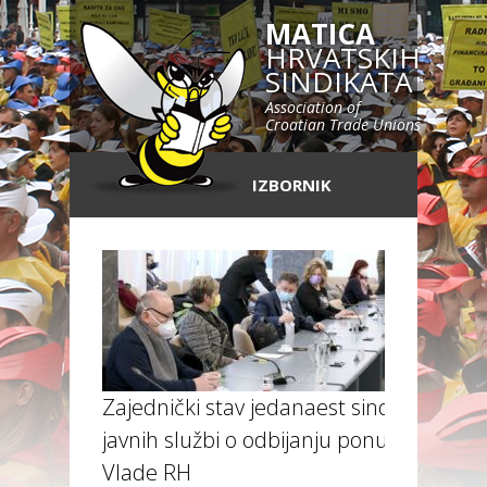
MATICA
HRVATSKIH
SINDIKATA
Association of
Croatian Trade Unions
IZBORNIK
Zajednički stav jedanaest sindikata
javnih službi o odbijanju ponude
Vlade RH