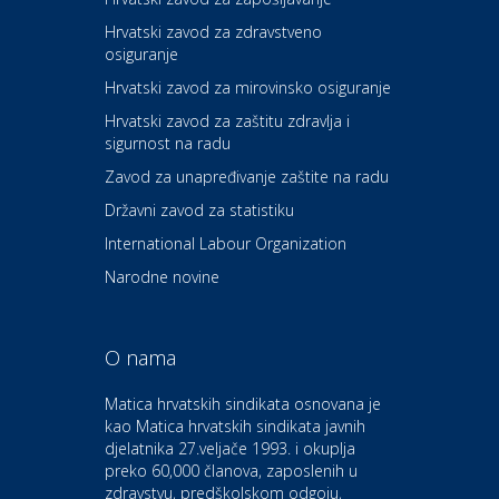
Hrvatski zavod za zdravstveno
osiguranje
Zdravlje i osiguranje
UNIQA osiguranje
Hrvatski zavod za mirovinsko osiguranje
Hrvatski zavod za zaštitu zdravlja i
sigurnost na radu
Povoljnosti
Ordinacija dentalne medicine
Zavod za unapređivanje zaštite na radu
Dental Sudar
Državni zavod za statistiku
International Labour Organization
Dom i dizajn
Euro-vrt – kosilice, motorne
Narodne novine
pile, strojevi i vrtni alat
O nama
Odmor
Bluesun hotel Kaj Marija
Matica hrvatskih sindikata osnovana je
Bistrica
kao Matica hrvatskih sindikata javnih
djelatnika 27.veljače 1993. i okuplja
preko 60,000 članova, zaposlenih u
Auto-moto i tehnika
zdravstvu, predškolskom odgoju,
CIAK Auto d.o.o.