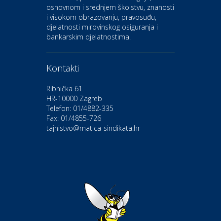
osnovnom i srednjem školstvu, znanosti
i visokom obrazovanju, pravosuđu,
djelatnosti mirovinskog osiguranja i
Kultura i edukacija
bankarskim djelatnostima.
Kazalište Gavella
Kontakti
Moda i ljepota
Salon vjenčanica Ljubav
Ribnička 61
HR-10000 Zagreb
Telefon: 01/4882-335
Gastro
Hotel Bunčić Vrbovec
Fax: 01/4855-726
tajnistvo@matica-sindikata.hr
Povoljnosti
Poliklinika Terme Selce
Odmor
Izletište i vinotočje VINIA