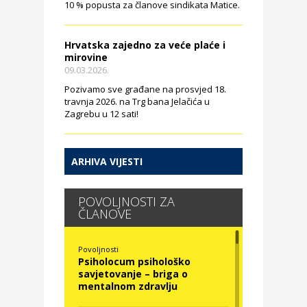
10 % popusta za članove sindikata Matice.
Hrvatska zajedno za veće plaće i
mirovine
09.03.2026.
Pozivamo sve građane na prosvjed 18.
travnja 2026. na Trg bana Jelačića u
Zagrebu u 12 sati!
ARHIVA VIJESTI
POVOLJNOSTI ZA
ČLANOVE
Povoljnosti
Psiholocum psihološko
savjetovanje – briga o
mentalnom zdravlju