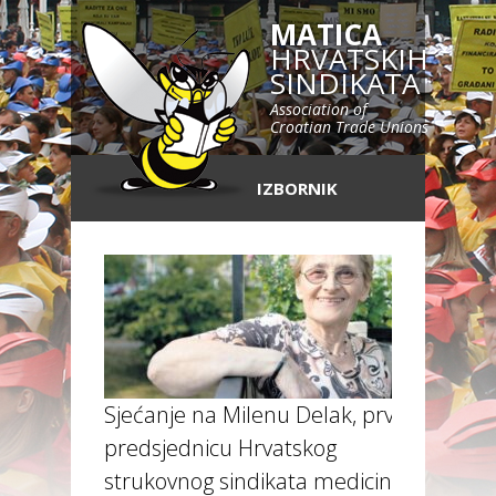
MATICA
HRVATSKIH
SINDIKATA
Association of
Croatian Trade Unions
IZBORNIK
Sjećanje na Milenu Delak, prvu
predsjednicu Hrvatskog
strukovnog sindikata medicinskih