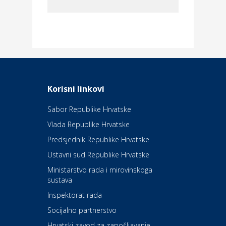
Dom i dizajn
Elektroinstalacijske usluge
Frankec
Odmor
Daruvarske toplice – ljekovita
Korisni linkovi
oaza na izvorima zdravlja
Sabor Republike Hrvatske
Vlada Republike Hrvatske
Kultura i edukacija
Kazalište Kerempuh
Predsjednik Republike Hrvatske
Ustavni sud Republike Hrvatske
Kultura i edukacija
Ministarstvo rada i mirovinskoga
Kazalište ZKM
sustava
Inspektorat rada
Socijalno partnerstvo
Auto-moto i tehnika
Carwiz rent a car
Hrvatski zavod za zapošljavanje