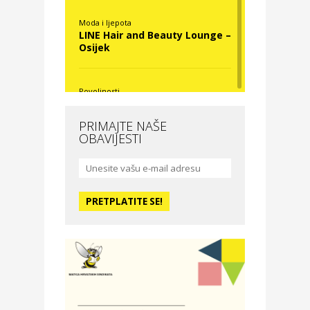
Moda i ljepota
LINE Hair and Beauty Lounge –
Osijek
Povoljnosti
Nova Optika
PRIMAJTE NAŠE
OBAVIJESTI
Moda i ljepota
La Medusa SPA & beauty
studio – Osijek
Odmor
Hotel Vila Ružica Crikvenica
Zdravlje i osiguranje
Certitudo osiguranja