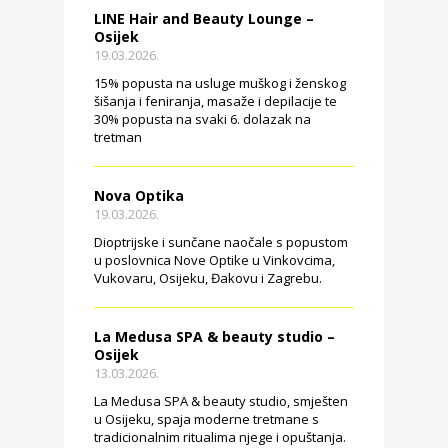
LINE Hair and Beauty Lounge –
Osijek
19.03.2026.
15% popusta na usluge muškog i ženskog
šišanja i feniranja, masaže i depilacije te
30% popusta na svaki 6. dolazak na
tretman
Nova Optika
19.03.2026.
Dioptrijske i sunčane naočale s popustom
u poslovnica Nove Optike u Vinkovcima,
Vukovaru, Osijeku, Đakovu i Zagrebu.
La Medusa SPA & beauty studio –
Osijek
13.03.2026.
La Medusa SPA & beauty studio, smješten
u Osijeku, spaja moderne tretmane s
tradicionalnim ritualima njege i opuštanja.