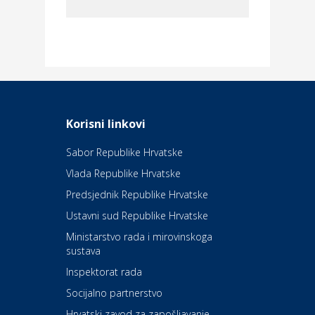
Dom i dizajn
Elektroinstalacijske usluge
Frankec
Odmor
Daruvarske toplice – ljekovita
Korisni linkovi
oaza na izvorima zdravlja
Sabor Republike Hrvatske
Vlada Republike Hrvatske
Kultura i edukacija
Kazalište Kerempuh
Predsjednik Republike Hrvatske
Ustavni sud Republike Hrvatske
Kultura i edukacija
Ministarstvo rada i mirovinskoga
Kazalište ZKM
sustava
Inspektorat rada
Socijalno partnerstvo
Auto-moto i tehnika
Carwiz rent a car
Hrvatski zavod za zapošljavanje