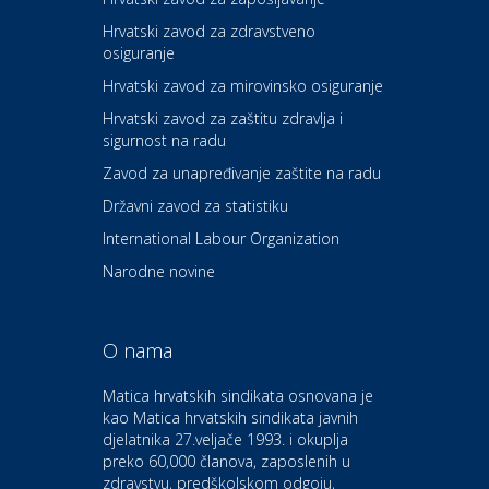
Hrvatski zavod za zdravstveno
osiguranje
Zdravlje i osiguranje
UNIQA osiguranje
Hrvatski zavod za mirovinsko osiguranje
Hrvatski zavod za zaštitu zdravlja i
sigurnost na radu
Povoljnosti
Ordinacija dentalne medicine
Zavod za unapređivanje zaštite na radu
Dental Sudar
Državni zavod za statistiku
International Labour Organization
Dom i dizajn
Euro-vrt – kosilice, motorne
Narodne novine
pile, strojevi i vrtni alat
O nama
Odmor
Bluesun hotel Kaj Marija
Matica hrvatskih sindikata osnovana je
Bistrica
kao Matica hrvatskih sindikata javnih
djelatnika 27.veljače 1993. i okuplja
preko 60,000 članova, zaposlenih u
Auto-moto i tehnika
zdravstvu, predškolskom odgoju,
CIAK Auto d.o.o.