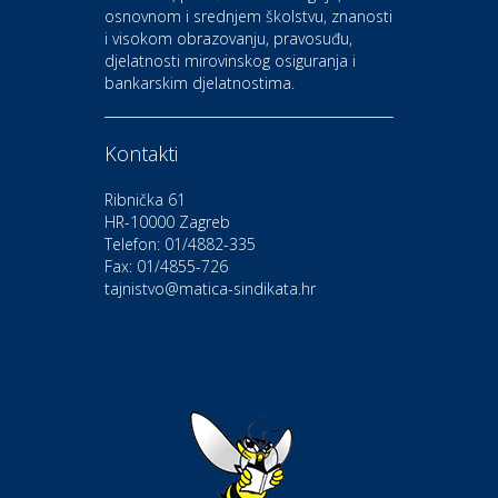
osnovnom i srednjem školstvu, znanosti
i visokom obrazovanju, pravosuđu,
djelatnosti mirovinskog osiguranja i
Kultura i edukacija
bankarskim djelatnostima.
Kazalište Gavella
Kontakti
Moda i ljepota
Salon vjenčanica Ljubav
Ribnička 61
HR-10000 Zagreb
Telefon: 01/4882-335
Gastro
Hotel Bunčić Vrbovec
Fax: 01/4855-726
tajnistvo@matica-sindikata.hr
Povoljnosti
Poliklinika Terme Selce
Odmor
Izletište i vinotočje VINIA