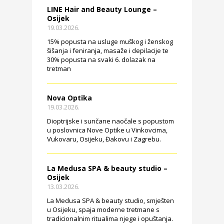
LINE Hair and Beauty Lounge –
Osijek
19.03.2026.
15% popusta na usluge muškog i ženskog
šišanja i feniranja, masaže i depilacije te
30% popusta na svaki 6. dolazak na
tretman
Nova Optika
19.03.2026.
Dioptrijske i sunčane naočale s popustom
u poslovnica Nove Optike u Vinkovcima,
Vukovaru, Osijeku, Đakovu i Zagrebu.
La Medusa SPA & beauty studio –
Osijek
13.03.2026.
La Medusa SPA & beauty studio, smješten
u Osijeku, spaja moderne tretmane s
tradicionalnim ritualima njege i opuštanja.