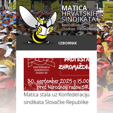
MATICA
HRVATSKIH
SINDIKATA
Association of
Croatian Trade Unions
IZBORNIK
Matica stala uz Konfederaciju
sindikata Slovačke Republike