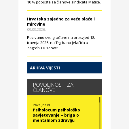
10 % popusta za članove sindikata Matice.
Hrvatska zajedno za veće plaće i
mirovine
09.03.2026.
Pozivamo sve građane na prosvjed 18.
travnja 2026. na Trg bana Jelačića u
Zagrebu u 12 sati!
ARHIVA VIJESTI
POVOLJNOSTI ZA
ČLANOVE
Povoljnosti
Psiholocum psihološko
savjetovanje – briga o
mentalnom zdravlju