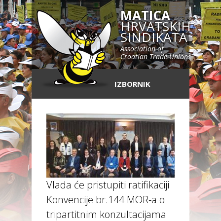
MATICA
HRVATSKIH
SINDIKATA
Association of
Croatian Trade Unions
IZBORNIK
Vlada će pristupiti ratifikaciji
Konvencije br.144 MOR-a o
tripartitnim konzultacijama