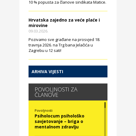
10 % popusta za članove sindikata Matice.
Hrvatska zajedno za veće plaće i
mirovine
09.03.2026.
Pozivamo sve građane na prosvjed 18.
travnja 2026. na Trg bana Jelačića u
Zagrebu u 12 sati!
ARHIVA VIJESTI
POVOLJNOSTI ZA
ČLANOVE
Povoljnosti
Psiholocum psihološko
savjetovanje – briga o
mentalnom zdravlju