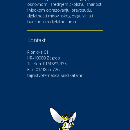
osnovnom i srednjem školstvu, znanosti
i visokom obrazovanju, pravosuđu,
djelatnosti mirovinskog osiguranja i
Kultura i edukacija
bankarskim djelatnostima.
Kazalište Gavella
Kontakti
Moda i ljepota
Salon vjenčanica Ljubav
Ribnička 61
HR-10000 Zagreb
Telefon: 01/4882-335
Gastro
Hotel Bunčić Vrbovec
Fax: 01/4855-726
tajnistvo@matica-sindikata.hr
Povoljnosti
Poliklinika Terme Selce
Odmor
Izletište i vinotočje VINIA