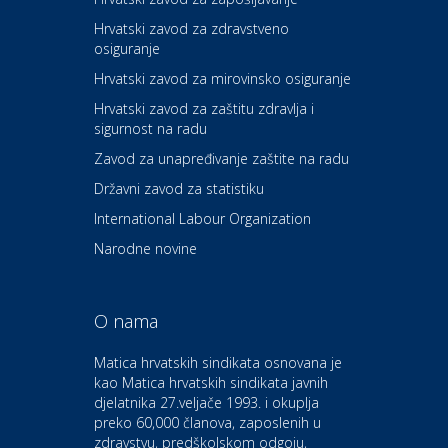
Hrvatski zavod za zdravstveno
osiguranje
Zdravlje i osiguranje
UNIQA osiguranje
Hrvatski zavod za mirovinsko osiguranje
Hrvatski zavod za zaštitu zdravlja i
sigurnost na radu
Povoljnosti
Ordinacija dentalne medicine
Zavod za unapređivanje zaštite na radu
Dental Sudar
Državni zavod za statistiku
International Labour Organization
Dom i dizajn
Euro-vrt – kosilice, motorne
Narodne novine
pile, strojevi i vrtni alat
O nama
Odmor
Bluesun hotel Kaj Marija
Matica hrvatskih sindikata osnovana je
Bistrica
kao Matica hrvatskih sindikata javnih
djelatnika 27.veljače 1993. i okuplja
preko 60,000 članova, zaposlenih u
Auto-moto i tehnika
zdravstvu, predškolskom odgoju,
CIAK Auto d.o.o.