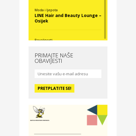
Moda i ljepota
LINE Hair and Beauty Lounge –
Osijek
Povoljnosti
Nova Optika
PRIMAJTE NAŠE
OBAVIJESTI
Moda i ljepota
La Medusa SPA & beauty
studio – Osijek
Odmor
Hotel Vila Ružica Crikvenica
Zdravlje i osiguranje
Certitudo osiguranja