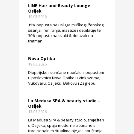
LINE Hair and Beauty Lounge –
Osijek
19.03.2026.
15% popusta na usluge muškog i ženskog
šišanja i feniranja, masaže i depilacije te
30% popusta na svaki 6. dolazak na
tretman
Nova Optika
19.03.2026.
Dioptrijske i sunčane naočale s popustom
u poslovnica Nove Optike u Vinkovcima,
Vukovaru, Osijeku, Đakovu i Zagrebu.
La Medusa SPA & beauty studio –
Osijek
13.03.2026.
La Medusa SPA & beauty studio, smješten
u Osijeku, spaja moderne tretmane s
tradicionalnim ritualima njege i opuštanja.