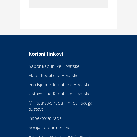
Dom i dizajn
Elektroinstalacijske usluge
Frankec
Odmor
Daruvarske toplice – ljekovita
Korisni linkovi
oaza na izvorima zdravlja
Sabor Republike Hrvatske
Vlada Republike Hrvatske
Kultura i edukacija
Kazalište Kerempuh
Predsjednik Republike Hrvatske
Ustavni sud Republike Hrvatske
Kultura i edukacija
Ministarstvo rada i mirovinskoga
Kazalište ZKM
sustava
Inspektorat rada
Socijalno partnerstvo
Auto-moto i tehnika
Carwiz rent a car
Hrvatski zavod za zapošljavanje