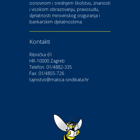
osnovnom i srednjem školstvu, znanosti
i visokom obrazovanju, pravosuđu,
djelatnosti mirovinskog osiguranja i
Kultura i edukacija
bankarskim djelatnostima.
Kazalište Gavella
Kontakti
Moda i ljepota
Salon vjenčanica Ljubav
Ribnička 61
HR-10000 Zagreb
Telefon: 01/4882-335
Gastro
Hotel Bunčić Vrbovec
Fax: 01/4855-726
tajnistvo@matica-sindikata.hr
Povoljnosti
Poliklinika Terme Selce
Odmor
Izletište i vinotočje VINIA