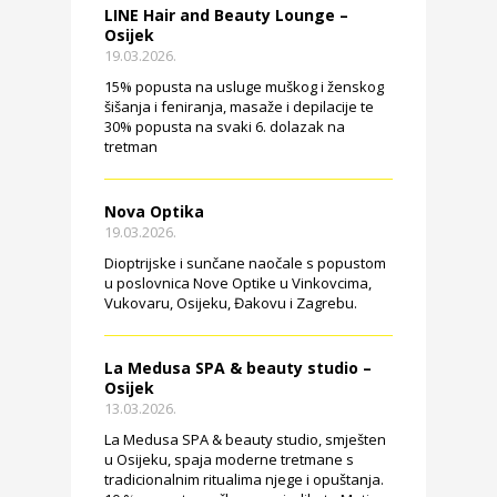
LINE Hair and Beauty Lounge –
Osijek
19.03.2026.
15% popusta na usluge muškog i ženskog
šišanja i feniranja, masaže i depilacije te
30% popusta na svaki 6. dolazak na
tretman
Nova Optika
19.03.2026.
Dioptrijske i sunčane naočale s popustom
u poslovnica Nove Optike u Vinkovcima,
Vukovaru, Osijeku, Đakovu i Zagrebu.
La Medusa SPA & beauty studio –
Osijek
13.03.2026.
La Medusa SPA & beauty studio, smješten
u Osijeku, spaja moderne tretmane s
tradicionalnim ritualima njege i opuštanja.