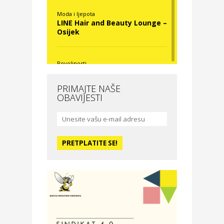
Moda i ljepota
LINE Hair and Beauty Lounge –
Osijek
Povoljnosti
Nova Optika
PRIMAJTE NAŠE
OBAVIJESTI
Moda i ljepota
La Medusa SPA & beauty
studio – Osijek
Odmor
Hotel Vila Ružica Crikvenica
Zdravlje i osiguranje
Certitudo osiguranja