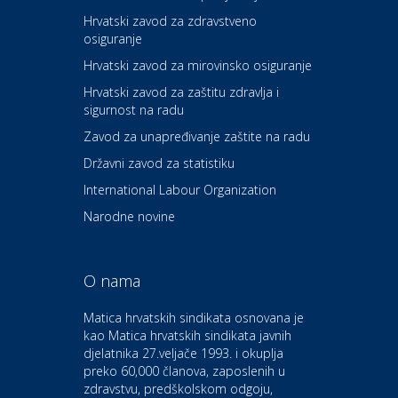
Hrvatski zavod za zdravstveno
osiguranje
Zdravlje i osiguranje
UNIQA osiguranje
Hrvatski zavod za mirovinsko osiguranje
Hrvatski zavod za zaštitu zdravlja i
sigurnost na radu
Povoljnosti
Ordinacija dentalne medicine
Zavod za unapređivanje zaštite na radu
Dental Sudar
Državni zavod za statistiku
International Labour Organization
Dom i dizajn
Euro-vrt – kosilice, motorne
Narodne novine
pile, strojevi i vrtni alat
O nama
Odmor
Bluesun hotel Kaj Marija
Matica hrvatskih sindikata osnovana je
Bistrica
kao Matica hrvatskih sindikata javnih
djelatnika 27.veljače 1993. i okuplja
preko 60,000 članova, zaposlenih u
Auto-moto i tehnika
zdravstvu, predškolskom odgoju,
CIAK Auto d.o.o.