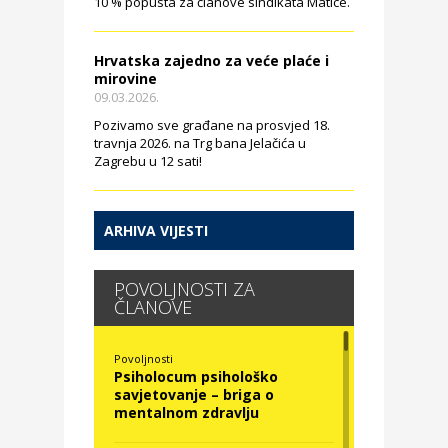
10 % popusta za članove sindikata Matice.
Hrvatska zajedno za veće plaće i
mirovine
09.03.2026.
Pozivamo sve građane na prosvjed 18.
travnja 2026. na Trg bana Jelačića u
Zagrebu u 12 sati!
ARHIVA VIJESTI
POVOLJNOSTI ZA
ČLANOVE
Povoljnosti
Psiholocum psihološko
savjetovanje – briga o
mentalnom zdravlju