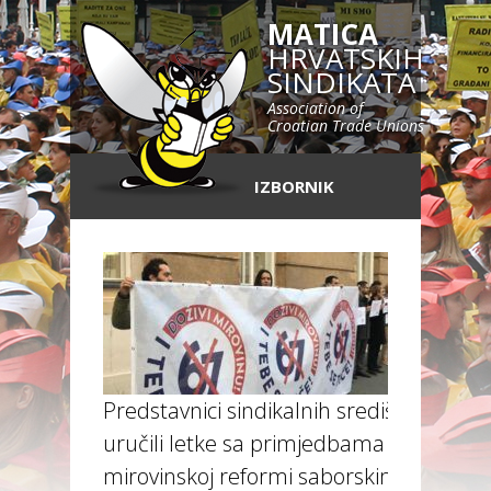
MATICA
HRVATSKIH
SINDIKATA
Association of
Croatian Trade Unions
IZBORNIK
Predstavnici sindikalnih središnjica
uručili letke sa primjedbama o
mirovinskoj reformi saborskim