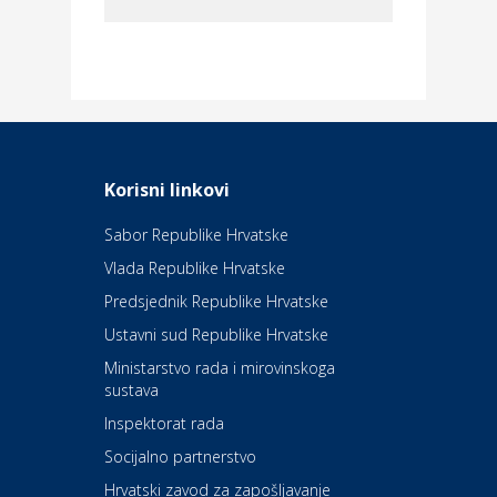
Dom i dizajn
Elektroinstalacijske usluge
Frankec
Odmor
Daruvarske toplice – ljekovita
Korisni linkovi
oaza na izvorima zdravlja
Sabor Republike Hrvatske
Vlada Republike Hrvatske
Kultura i edukacija
Kazalište Kerempuh
Predsjednik Republike Hrvatske
Ustavni sud Republike Hrvatske
Kultura i edukacija
Ministarstvo rada i mirovinskoga
Kazalište ZKM
sustava
Inspektorat rada
Socijalno partnerstvo
Auto-moto i tehnika
Carwiz rent a car
Hrvatski zavod za zapošljavanje