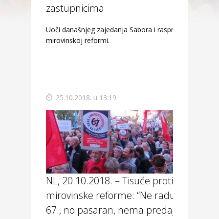
zastupnicima
Uoči današnjeg zajedanja Sabora i rasprave o
mirovinskoj reformi.
25.10.2018. u 13:19
NL, 20.10.2018. – Tisuće protiv
mirovinske reforme: “Ne radu do
67., no pasaran, nema predaje! “