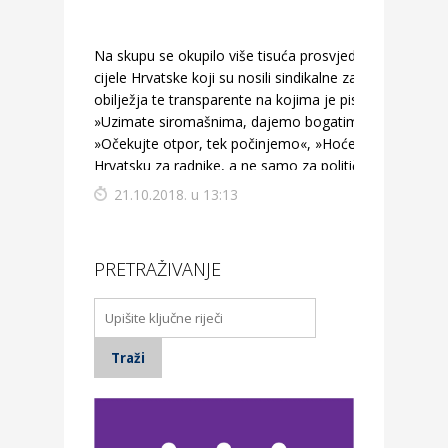
Na skupu se okupilo više tisuća prosvjednika iz
cijele Hrvatske koji su nosili sindikalne zastave i
obilježja te transparente na kojima je pisalo
»Uzimate siromašnima, dajemo bogatima«,
»Očekujte otpor, tek počinjemo«, »Hoćemo
Hrvatsku za radnike, a ne samo za političare!«
21.10.2018. u 13:13
PRETRAŽIVANJE