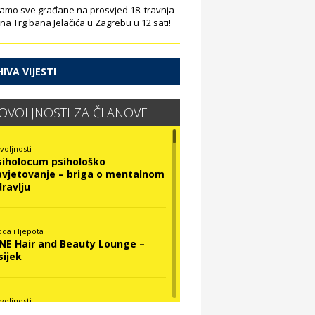
amo sve građane na prosvjed 18. travnja
 na Trg bana Jelačića u Zagrebu u 12 sati!
IVA VIJESTI
OVOLJNOSTI ZA ČLANOVE
voljnosti
siholocum psihološko
avjetovanje – briga o mentalnom
dravlju
da i ljepota
INE Hair and Beauty Lounge –
sijek
voljnosti
ova Optika