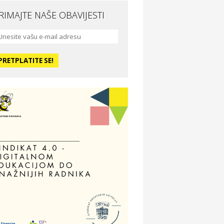
RIMAJTE NAŠE OBAVIJESTI
da i ljepota
a Medusa SPA & beauty studio –
sijek
dmor
otel Vila Ružica Crikvenica
ravlje i osiguranje
ertitudo osiguranja
dmor
illa Baranja – popust na smještaj
voljnosti
tika Adrialeće – online i fizičke
ptike