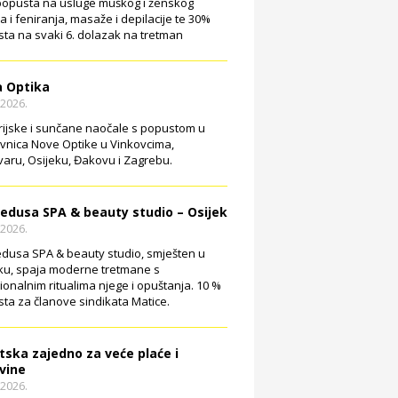
opusta na usluge muškog i ženskog
ja i feniranja, masaže i depilacije te 30%
ta na svaki 6. dolazak na tretman
 Optika
.2026.
rijske i sunčane naočale s popustom u
vnica Nove Optike u Vinkovcima,
aru, Osijeku, Đakovu i Zagrebu.
edusa SPA & beauty studio – Osijek
.2026.
dusa SPA & beauty studio, smješten u
ku, spaja moderne tretmane s
cionalnim ritualima njege i opuštanja. 10 %
ta za članove sindikata Matice.
tska zajedno za veće plaće i
vine
.2026.