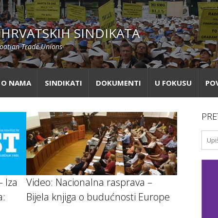
HRVATSKIH SINDIKATA
roatian Trade Unions
O NAMA
SINDIKATI
DOKUMENTI
U FOKUSU
PO
PRE
– Iza
Video: Nacionalna rasprava –
a:
Bijela knjiga o budućnosti Europe