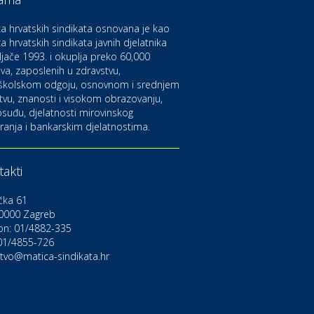
aruvarske toplice – ljekovita
aza na izvorima zdravlja
a hrvatskih sindikata osnovana je kao
a hrvatskih sindikata javnih djelatnika
ljače 1993. i okuplja preko 60,000
ltura i edukacija
azalište Kerempuh
va, zaposlenih u zdravstvu,
školskom odgoju, osnovnom i srednjem
tvu, znanosti i visokom obrazovanju,
suđu, djelatnosti mirovinskog
ltura i edukacija
ranja i bankarskim djelatnostima.
azalište ZKM
akti
to-moto i tehnika
arwiz rent a car
čka 61
0000 Zagreb
on: 01/4882-335
ravlje i osiguranje
NIQA osiguranje
 01/4855-726
stvo@matica-sindikata.hr
voljnosti
rdinacija dentalne medicine
ental Sudar