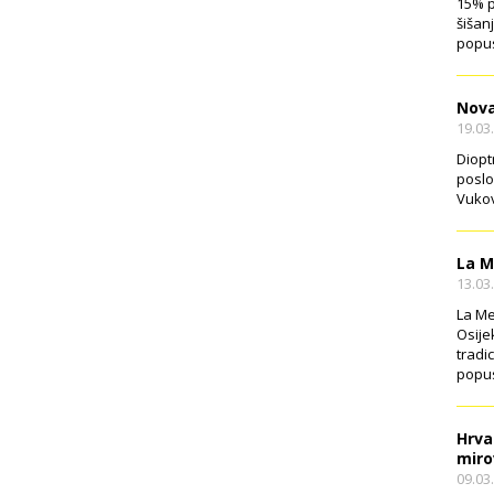
15% p
šišan
popus
Nova
19.03
Diopt
poslo
Vukov
La M
13.03
La Me
Osije
tradi
popus
Hrva
miro
09.03