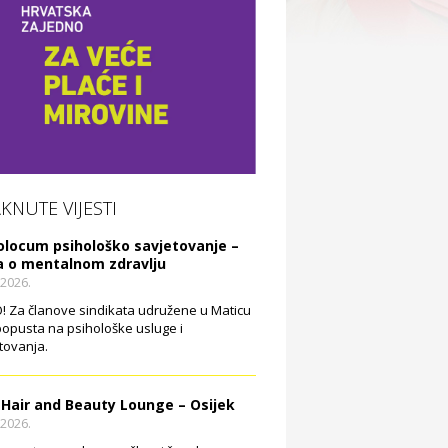
AKNUTE VIJESTI
olocum psihološko savjetovanje –
a o mentalnom zdravlju
.2026.
 Za članove sindikata udružene u Maticu
opusta na psihološke usluge i
tovanja.
 Hair and Beauty Lounge – Osijek
.2026.