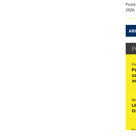
Poziv
2026.
ARH
P
Po
P
s
z
Mo
L
O
Po
N