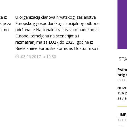
a iz
U organizaciji članova hrvatskog izaslanstva
sije za
Europskog gospodarskog i socijalnog odbora
bitno
održana je Nacionalna rasprava o budućnosti
Europe, temeljena na scenarijima i
razmatranjima za EU27 do 2025. godine iz
Bijele knjige Europske komisije. Dostupni su i
video zapisi najzapaženijih izlaganja sudionika.
08.06.2017. u 10:30
IST
Psih
brig
02.06
NOVO!
15% p
savje
LINE
19.03