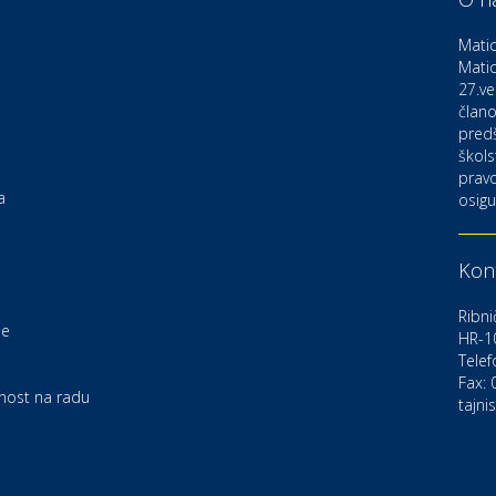
D
o
Matic
Matic
27.ve
Ku
K
člano
pred
škols
pravo
Ku
a
osigu
K
Kont
Au
C
Ribni
je
HR-1
Telef
Zd
e
U
Fax:
rnost na radu
tajni
Po
O
D