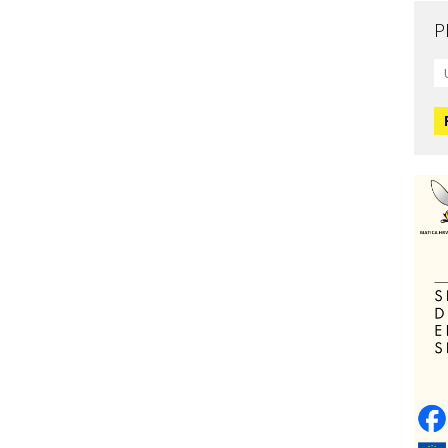
P
Mo
L
O
O
H
Zd
C
O
V
Po
Op
o