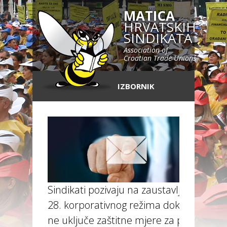
MATICA
HRVATSKIH
SINDIKATA
Association of
Croatian Trade Unions
IZBORNIK
Sindikati pozivaju na zaustavljanje
28. korporativnog režima dok se
ne uključe zaštitne mjere za prava