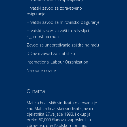
Hrvatski zavod za zdravstveno
osiguranje
Zdravlje i osiguranje
UNIQA osiguranje
Hrvatski zavod za mirovinsko osiguranje
Hrvatski zavod za zaštitu zdravlja i
sigurnost na radu
Povoljnosti
Ordinacija dentalne medicine
Zavod za unapređivanje zaštite na radu
Dental Sudar
Državni zavod za statistiku
International Labour Organization
Dom i dizajn
Euro-vrt – kosilice, motorne
Narodne novine
pile, strojevi i vrtni alat
O nama
Odmor
Bluesun hotel Kaj Marija
Matica hrvatskih sindikata osnovana je
Bistrica
kao Matica hrvatskih sindikata javnih
djelatnika 27.veljače 1993. i okuplja
preko 60,000 članova, zaposlenih u
Auto-moto i tehnika
zdravstvu, predškolskom odgoju,
CIAK Auto d.o.o.