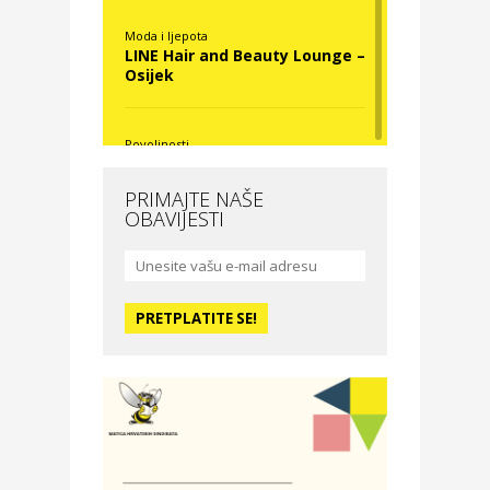
Moda i ljepota
LINE Hair and Beauty Lounge –
Osijek
Povoljnosti
Nova Optika
PRIMAJTE NAŠE
OBAVIJESTI
Moda i ljepota
La Medusa SPA & beauty
studio – Osijek
Odmor
Hotel Vila Ružica Crikvenica
Zdravlje i osiguranje
Certitudo osiguranja