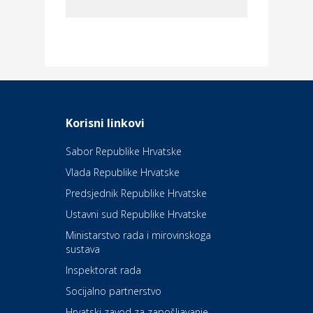
Dom i dizajn
Elektroinstalacijske usluge
Frankec
Odmor
Daruvarske toplice – ljekovita
Korisni linkovi
oaza na izvorima zdravlja
Sabor Republike Hrvatske
Vlada Republike Hrvatske
Kultura i edukacija
Kazalište Kerempuh
Predsjednik Republike Hrvatske
Ustavni sud Republike Hrvatske
Kultura i edukacija
Ministarstvo rada i mirovinskoga
Kazalište ZKM
sustava
Inspektorat rada
Socijalno partnerstvo
Auto-moto i tehnika
Carwiz rent a car
Hrvatski zavod za zapošljavanje