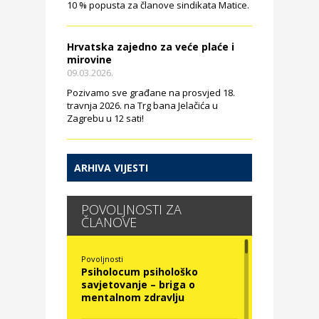
10 % popusta za članove sindikata Matice.
Hrvatska zajedno za veće plaće i
mirovine
09.03.2026.
Pozivamo sve građane na prosvjed 18.
travnja 2026. na Trg bana Jelačića u
Zagrebu u 12 sati!
ARHIVA VIJESTI
POVOLJNOSTI ZA
ČLANOVE
Povoljnosti
Psiholocum psihološko
savjetovanje – briga o
mentalnom zdravlju