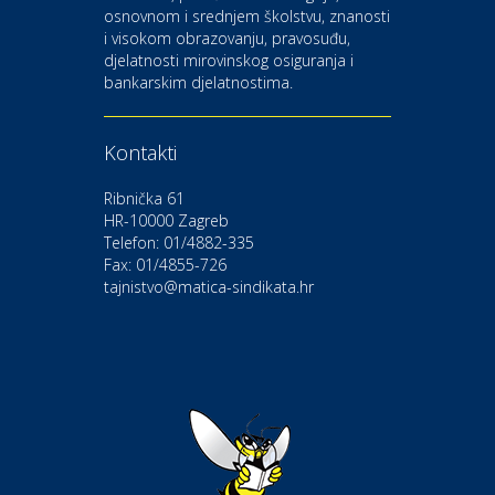
osnovnom i srednjem školstvu, znanosti
i visokom obrazovanju, pravosuđu,
djelatnosti mirovinskog osiguranja i
Kultura i edukacija
bankarskim djelatnostima.
Kazalište Gavella
Kontakti
Moda i ljepota
Salon vjenčanica Ljubav
Ribnička 61
HR-10000 Zagreb
Telefon: 01/4882-335
Gastro
Hotel Bunčić Vrbovec
Fax: 01/4855-726
tajnistvo@matica-sindikata.hr
Povoljnosti
Poliklinika Terme Selce
Odmor
Izletište i vinotočje VINIA