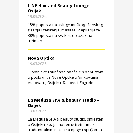
LINE Hair and Beauty Lounge –
Osijek
19.03.2026.
15% popusta na usluge muškog i ženskog
šišanja i feniranja, masaže i depilacije te
30% popusta na svaki 6. dolazak na
tretman
Nova Optika
19.03.2026.
Dioptrijske i sunčane naočale s popustom
u poslovnica Nove Optike u Vinkovcima,
Vukovaru, Osijeku, Đakovu i Zagrebu.
La Medusa SPA & beauty studio –
Osijek
13.03.2026.
La Medusa SPA & beauty studio, smješten
u Osijeku, spaja moderne tretmane s
tradicionalnim ritualima njege i opuštanja.