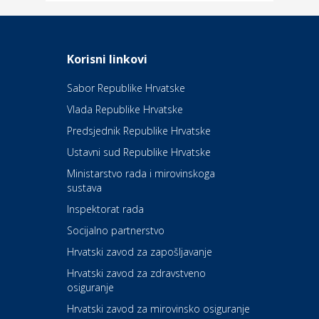
Odmor
Daruvarske toplice – ljekovita
Korisni linkovi
oaza na izvorima zdravlja
Sabor Republike Hrvatske
Vlada Republike Hrvatske
Kultura i edukacija
Kazalište Kerempuh
Predsjednik Republike Hrvatske
Ustavni sud Republike Hrvatske
Kultura i edukacija
Ministarstvo rada i mirovinskoga
Kazalište ZKM
sustava
Inspektorat rada
Socijalno partnerstvo
Auto-moto i tehnika
Carwiz rent a car
Hrvatski zavod za zapošljavanje
Hrvatski zavod za zdravstveno
osiguranje
Zdravlje i osiguranje
UNIQA osiguranje
Hrvatski zavod za mirovinsko osiguranje