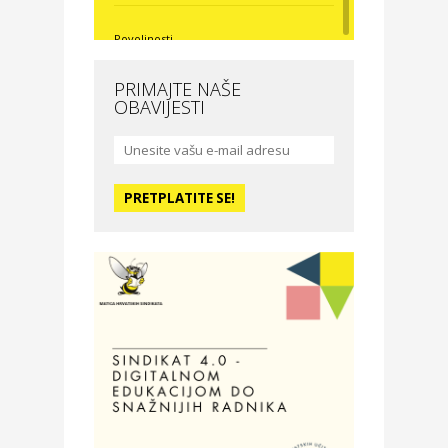
Povoljnosti
Nova Optika
PRIMAJTE NAŠE
OBAVIJESTI
Moda i ljepota
La Medusa SPA & beauty
studio – Osijek
Odmor
Hotel Vila Ružica Crikvenica
Zdravlje i osiguranje
Certitudo osiguranja
Odmor
Villa Baranja – popust na
smještaj