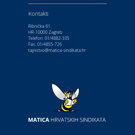
Kontakti
Moda i ljepota
Salon vjenčanica Ljubav
Ribnička 61
HR-10000 Zagreb
Telefon: 01/4882-335
Gastro
Hotel Bunčić Vrbovec
Fax: 01/4855-726
tajnistvo@matica-sindikata.hr
Povoljnosti
Poliklinika Terme Selce
Odmor
Izletište i vinotočje VINIA
Povoljnosti
Popusti na naočale u Optici
Aralica