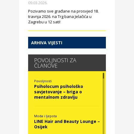
09.03.2026.
Pozivamo sve građane na prosvjed 18.
travnja 2026. na Trg bana Jelačića u
Zagrebu u 12 sati!
ARHIVA VIJESTI
POVOLJNOSTI ZA
ČLANOVE
Povoljnosti
Psiholocum psihološko
savjetovanje – briga o
mentalnom zdravlju
Moda i ljepota
LINE Hair and Beauty Lounge –
Osijek