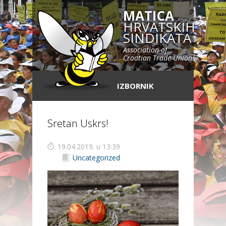
MATICA
HRVATSKIH
SINDIKATA
Association of
Croatian Trade Unions
IZBORNIK
Sretan Uskrs!
19.04.2019. u 13:39
Uncategorized