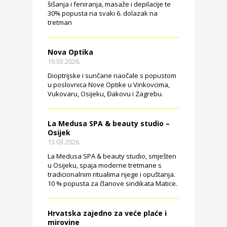
šišanja i feniranja, masaže i depilacije te
30% popusta na svaki 6. dolazak na
tretman
Nova Optika
19.03.2026.
Dioptrijske i sunčane naočale s popustom
u poslovnica Nove Optike u Vinkovcima,
Vukovaru, Osijeku, Đakovu i Zagrebu.
La Medusa SPA & beauty studio –
Osijek
13.03.2026.
La Medusa SPA & beauty studio, smješten
u Osijeku, spaja moderne tretmane s
tradicionalnim ritualima njege i opuštanja.
10 % popusta za članove sindikata Matice.
Hrvatska zajedno za veće plaće i
mirovine