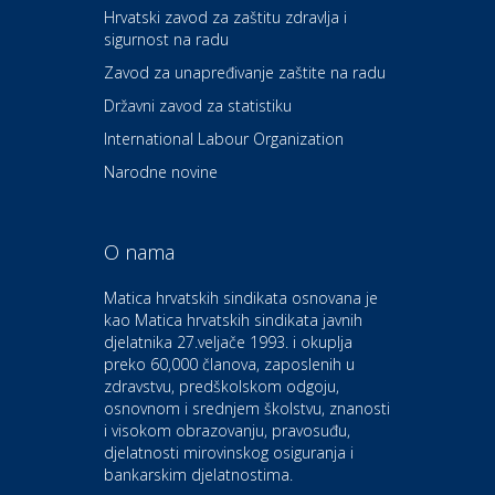
Hrvatski zavod za zaštitu zdravlja i
sigurnost na radu
Povoljnosti
Ordinacija dentalne medicine
Zavod za unapređivanje zaštite na radu
Dental Sudar
Državni zavod za statistiku
International Labour Organization
Dom i dizajn
Euro-vrt – kosilice, motorne
Narodne novine
pile, strojevi i vrtni alat
O nama
Odmor
Bluesun hotel Kaj Marija
Matica hrvatskih sindikata osnovana je
Bistrica
kao Matica hrvatskih sindikata javnih
djelatnika 27.veljače 1993. i okuplja
preko 60,000 članova, zaposlenih u
Auto-moto i tehnika
zdravstvu, predškolskom odgoju,
CIAK Auto d.o.o.
osnovnom i srednjem školstvu, znanosti
i visokom obrazovanju, pravosuđu,
djelatnosti mirovinskog osiguranja i
Kultura i edukacija
bankarskim djelatnostima.
Kazalište Gavella