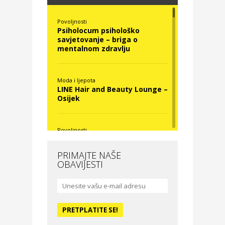
Povoljnosti
Psiholocum psihološko
savjetovanje – briga o
mentalnom zdravlju
Moda i ljepota
LINE Hair and Beauty Lounge –
Osijek
Povoljnosti
Nova Optika
PRIMAJTE NAŠE
OBAVIJESTI
Moda i ljepota
La Medusa SPA & beauty
studio – Osijek
Odmor