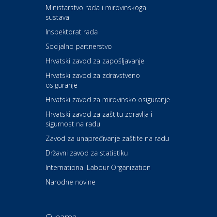
Kultura i edukacija
Ministarstvo rada i mirovinskoga
Kazalište ZKM
sustava
Inspektorat rada
Socijalno partnerstvo
Auto-moto i tehnika
Carwiz rent a car
Hrvatski zavod za zapošljavanje
Hrvatski zavod za zdravstveno
osiguranje
Zdravlje i osiguranje
UNIQA osiguranje
Hrvatski zavod za mirovinsko osiguranje
Hrvatski zavod za zaštitu zdravlja i
sigurnost na radu
Povoljnosti
Ordinacija dentalne medicine
Zavod za unapređivanje zaštite na radu
Dental Sudar
Državni zavod za statistiku
International Labour Organization
Dom i dizajn
Euro-vrt – kosilice, motorne
Narodne novine
pile, strojevi i vrtni alat