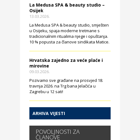
La Medusa SPA & beauty studio –
Osijek
13.03.2026.
La Medusa SPA & beauty studio, smješten
u Osijeku, spaja moderne tretmane s
tradicionalnim ritualima njege i opuštanja.
10 % popusta za članove sindikata Matice.
Hrvatska zajedno za veće plaće i
mirovine
09.03.2026.
Pozivamo sve građane na prosvjed 18.
travnja 2026. na Trg bana Jelačića u
Zagrebu u 12 sati!
ARHIVA VIJESTI
POVOLJNOSTI ZA
ČLANOVE