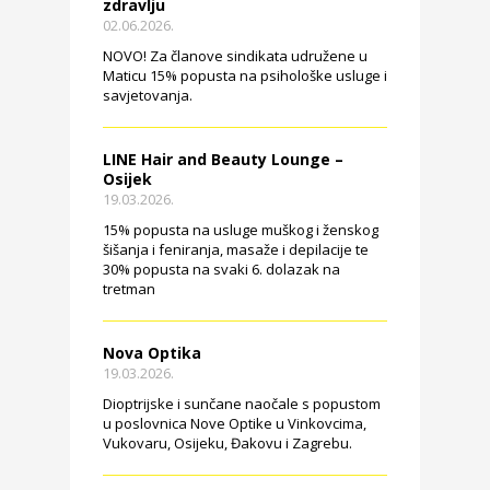
zdravlju
02.06.2026.
NOVO! Za članove sindikata udružene u
Maticu 15% popusta na psihološke usluge i
savjetovanja.
LINE Hair and Beauty Lounge –
Osijek
19.03.2026.
15% popusta na usluge muškog i ženskog
šišanja i feniranja, masaže i depilacije te
30% popusta na svaki 6. dolazak na
tretman
Nova Optika
19.03.2026.
Dioptrijske i sunčane naočale s popustom
u poslovnica Nove Optike u Vinkovcima,
Vukovaru, Osijeku, Đakovu i Zagrebu.