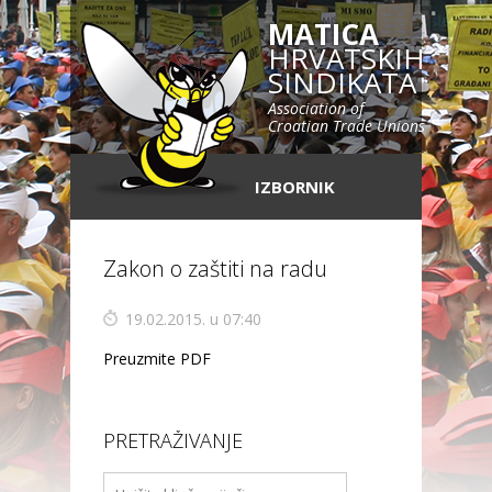
MATICA
HRVATSKIH
SINDIKATA
Association of
Croatian Trade Unions
IZBORNIK
Zakon o zaštiti na radu
19.02.2015. u 07:40
Preuzmite PDF
PRETRAŽIVANJE