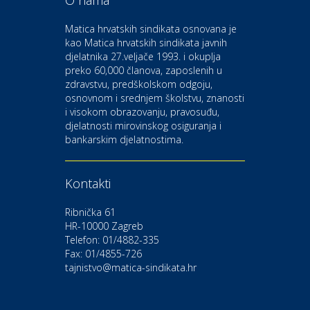
O nama
Odmor
Bluesun hotel Kaj Marija
Matica hrvatskih sindikata osnovana je
Bistrica
kao Matica hrvatskih sindikata javnih
djelatnika 27.veljače 1993. i okuplja
preko 60,000 članova, zaposlenih u
Auto-moto i tehnika
zdravstvu, predškolskom odgoju,
CIAK Auto d.o.o.
osnovnom i srednjem školstvu, znanosti
i visokom obrazovanju, pravosuđu,
djelatnosti mirovinskog osiguranja i
Kultura i edukacija
bankarskim djelatnostima.
Kazalište Gavella
Kontakti
Moda i ljepota
Salon vjenčanica Ljubav
Ribnička 61
HR-10000 Zagreb
Telefon: 01/4882-335
Gastro
Hotel Bunčić Vrbovec
Fax: 01/4855-726
tajnistvo@matica-sindikata.hr
Povoljnosti
Poliklinika Terme Selce