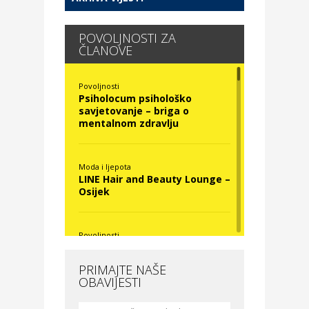
POVOLJNOSTI ZA
ČLANOVE
Povoljnosti
Psiholocum psihološko
savjetovanje – briga o
mentalnom zdravlju
Moda i ljepota
LINE Hair and Beauty Lounge –
Osijek
Povoljnosti
Nova Optika
PRIMAJTE NAŠE
OBAVIJESTI
Moda i ljepota
La Medusa SPA & beauty