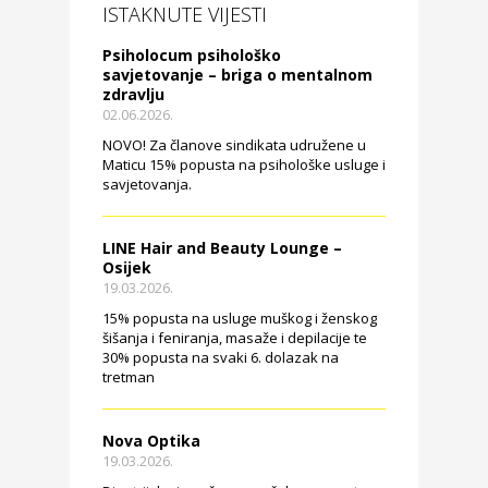
ISTAKNUTE VIJESTI
Psiholocum psihološko
savjetovanje – briga o mentalnom
zdravlju
02.06.2026.
NOVO! Za članove sindikata udružene u
Maticu 15% popusta na psihološke usluge i
savjetovanja.
LINE Hair and Beauty Lounge –
Osijek
19.03.2026.
15% popusta na usluge muškog i ženskog
šišanja i feniranja, masaže i depilacije te
30% popusta na svaki 6. dolazak na
tretman
Nova Optika
19.03.2026.