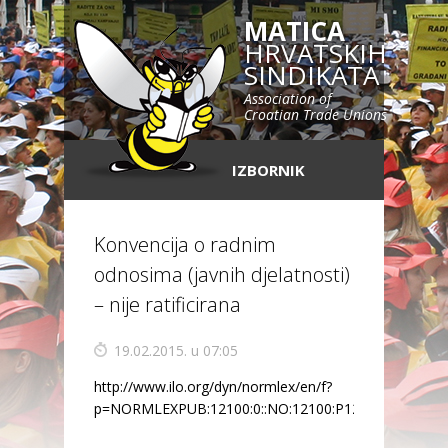
MATICA
HRVATSKIH
SINDIKATA
Association of
Croatian Trade Unions
IZBORNIK
Konvencija o radnim
odnosima (javnih djelatnosti)
– nije ratificirana
19.02.2015. u 07:05
http://www.ilo.org/dyn/normlex/en/f?
p=NORMLEXPUB:12100:0::NO:12100:P12100_INSTRU