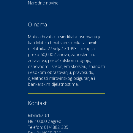
Euro-vrt – kosilice, motorne
Narodne novine
pile, strojevi i vrtni alat
O nama
Odmor
Bluesun hotel Kaj Marija
Matica hrvatskih sindikata osnovana je
Bistrica
kao Matica hrvatskih sindikata javnih
djelatnika 27.veljače 1993. i okuplja
preko 60,000 članova, zaposlenih u
Auto-moto i tehnika
zdravstvu, predškolskom odgoju,
CIAK Auto d.o.o.
osnovnom i srednjem školstvu, znanosti
i visokom obrazovanju, pravosuđu,
djelatnosti mirovinskog osiguranja i
Kultura i edukacija
bankarskim djelatnostima.
Kazalište Gavella
Kontakti
Moda i ljepota
Salon vjenčanica Ljubav
Ribnička 61
HR-10000 Zagreb
Telefon: 01/4882-335
Gastro
Hotel Bunčić Vrbovec