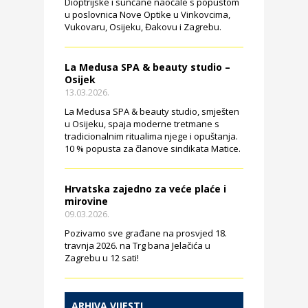
Dioptrijske i sunčane naočale s popustom
u poslovnica Nove Optike u Vinkovcima,
Vukovaru, Osijeku, Đakovu i Zagrebu.
La Medusa SPA & beauty studio –
Osijek
13.03.2026.
La Medusa SPA & beauty studio, smješten
u Osijeku, spaja moderne tretmane s
tradicionalnim ritualima njege i opuštanja.
10 % popusta za članove sindikata Matice.
Hrvatska zajedno za veće plaće i
mirovine
09.03.2026.
Pozivamo sve građane na prosvjed 18.
travnja 2026. na Trg bana Jelačića u
Zagrebu u 12 sati!
ARHIVA VIJESTI