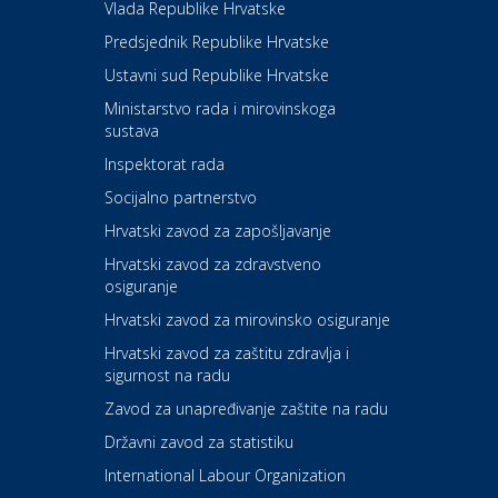
Vlada Republike Hrvatske
Kultura i edukacija
Kazalište Kerempuh
Predsjednik Republike Hrvatske
Ustavni sud Republike Hrvatske
Kultura i edukacija
Ministarstvo rada i mirovinskoga
Kazalište ZKM
sustava
Inspektorat rada
Socijalno partnerstvo
Auto-moto i tehnika
Carwiz rent a car
Hrvatski zavod za zapošljavanje
Hrvatski zavod za zdravstveno
osiguranje
Zdravlje i osiguranje
UNIQA osiguranje
Hrvatski zavod za mirovinsko osiguranje
Hrvatski zavod za zaštitu zdravlja i
sigurnost na radu
Povoljnosti
Ordinacija dentalne medicine
Zavod za unapređivanje zaštite na radu
Dental Sudar
Državni zavod za statistiku
International Labour Organization
Dom i dizajn