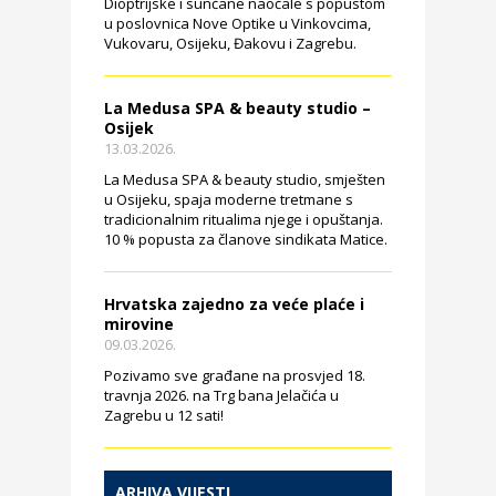
Dioptrijske i sunčane naočale s popustom
u poslovnica Nove Optike u Vinkovcima,
Vukovaru, Osijeku, Đakovu i Zagrebu.
La Medusa SPA & beauty studio –
Osijek
13.03.2026.
La Medusa SPA & beauty studio, smješten
u Osijeku, spaja moderne tretmane s
tradicionalnim ritualima njege i opuštanja.
10 % popusta za članove sindikata Matice.
Hrvatska zajedno za veće plaće i
mirovine
09.03.2026.
Pozivamo sve građane na prosvjed 18.
travnja 2026. na Trg bana Jelačića u
Zagrebu u 12 sati!
ARHIVA VIJESTI