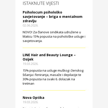
ISTAKNUTE VIJESTI
Psiholocum psihološko
savjetovanje – briga o mentalnom
zdravlju
02.06.2026.
NOVO! Za članove sindikata udružene u
Maticu 15% popusta na psihološke usluge i
savjetovanja.
LINE Hair and Beauty Lounge –
Osijek
19.03.2026.
15% popusta na usluge muškog i ženskog
šišanja i feniranja, masaže i depilacije te
30% popusta na svaki 6. dolazak na
tretman
Nova Optika
19.03.2026.