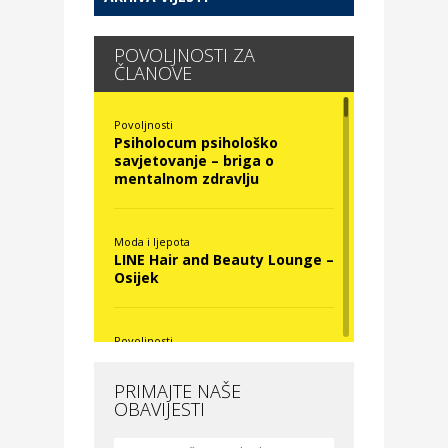
POVOLJNOSTI ZA
ČLANOVE
Povoljnosti
Psiholocum psihološko
savjetovanje – briga o
mentalnom zdravlju
Moda i ljepota
LINE Hair and Beauty Lounge –
Osijek
Povoljnosti
Nova Optika
PRIMAJTE NAŠE
OBAVIJESTI
Moda i ljepota
La Medusa SPA & beauty