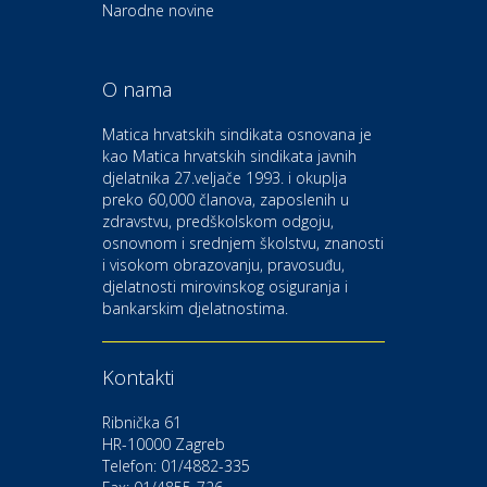
Euro-vrt – kosilice, motorne
Narodne novine
pile, strojevi i vrtni alat
O nama
Odmor
Bluesun hotel Kaj Marija
Matica hrvatskih sindikata osnovana je
Bistrica
kao Matica hrvatskih sindikata javnih
djelatnika 27.veljače 1993. i okuplja
preko 60,000 članova, zaposlenih u
Auto-moto i tehnika
zdravstvu, predškolskom odgoju,
CIAK Auto d.o.o.
osnovnom i srednjem školstvu, znanosti
i visokom obrazovanju, pravosuđu,
djelatnosti mirovinskog osiguranja i
Kultura i edukacija
bankarskim djelatnostima.
Kazalište Gavella
Kontakti
Moda i ljepota
Salon vjenčanica Ljubav
Ribnička 61
HR-10000 Zagreb
Telefon: 01/4882-335
Gastro
Hotel Bunčić Vrbovec