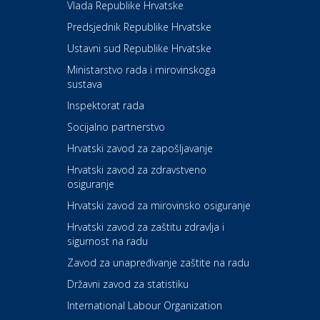
Vlada Republike Hrvatske
Kultura i edukacija
Kazalište Kerempuh
Predsjednik Republike Hrvatske
Ustavni sud Republike Hrvatske
Kultura i edukacija
Ministarstvo rada i mirovinskoga
Kazalište ZKM
sustava
Inspektorat rada
Socijalno partnerstvo
Auto-moto i tehnika
Carwiz rent a car
Hrvatski zavod za zapošljavanje
Hrvatski zavod za zdravstveno
osiguranje
Zdravlje i osiguranje
UNIQA osiguranje
Hrvatski zavod za mirovinsko osiguranje
Hrvatski zavod za zaštitu zdravlja i
sigurnost na radu
Povoljnosti
Ordinacija dentalne medicine
Zavod za unapređivanje zaštite na radu
Dental Sudar
Državni zavod za statistiku
International Labour Organization
Dom i dizajn