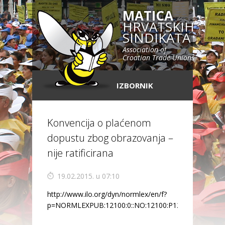
MATICA
HRVATSKIH
SINDIKATA
Association of
Croatian Trade Unions
IZBORNIK
Konvencija o plaćenom
dopustu zbog obrazovanja –
nije ratificirana
19.02.2015. u 07:10
http://www.ilo.org/dyn/normlex/en/f?
p=NORMLEXPUB:12100:0::NO:12100:P12100_INSTRU