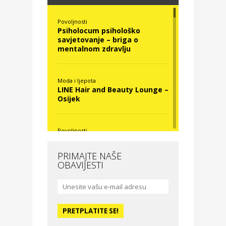
Povoljnosti
Psiholocum psihološko
savjetovanje – briga o
mentalnom zdravlju
Moda i ljepota
LINE Hair and Beauty Lounge –
Osijek
Povoljnosti
Nova Optika
PRIMAJTE NAŠE
OBAVIJESTI
Moda i ljepota
La Medusa SPA & beauty
studio – Osijek
Odmor