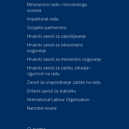
Kultura i edukacija
Ministarstvo rada i mirovinskoga
Kazalište ZKM
sustava
Inspektorat rada
Socijalno partnerstvo
Auto-moto i tehnika
Carwiz rent a car
Hrvatski zavod za zapošljavanje
Hrvatski zavod za zdravstveno
osiguranje
Zdravlje i osiguranje
UNIQA osiguranje
Hrvatski zavod za mirovinsko osiguranje
Hrvatski zavod za zaštitu zdravlja i
sigurnost na radu
Povoljnosti
Ordinacija dentalne medicine
Zavod za unapređivanje zaštite na radu
Dental Sudar
Državni zavod za statistiku
International Labour Organization
Dom i dizajn
Euro-vrt – kosilice, motorne
Narodne novine
pile, strojevi i vrtni alat