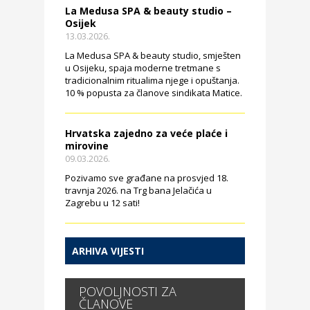
La Medusa SPA & beauty studio –
Osijek
13.03.2026.
La Medusa SPA & beauty studio, smješten
u Osijeku, spaja moderne tretmane s
tradicionalnim ritualima njege i opuštanja.
10 % popusta za članove sindikata Matice.
Hrvatska zajedno za veće plaće i
mirovine
09.03.2026.
Pozivamo sve građane na prosvjed 18.
travnja 2026. na Trg bana Jelačića u
Zagrebu u 12 sati!
ARHIVA VIJESTI
POVOLJNOSTI ZA
ČLANOVE