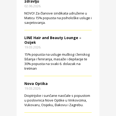
zdravlju
02.06.2026.
NOVO! Za članove sindikata udružene u
Maticu 15% popusta na psihološke usluge i
savjetovanja.
LINE Hair and Beauty Lounge –
Osijek
19.03.2026.
15% popusta na usluge muškog i ženskog
šišanja i feniranja, masaže i depilacije te
30% popusta na svaki 6. dolazak na
tretman
Nova Optika
19.03.2026.
Dioptrijske i sunčane naočale s popustom
u poslovnica Nove Optike u Vinkovcima,
Vukovaru, Osijeku, Đakovu i Zagrebu.