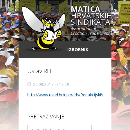
MATICA
HRVATSKIH
SINDIKATA
Association of
Croatian Trade Unions
IZBORNIK
Ustav RH
25.09.2017. u 12:29
http://www.usud.hr/uploads/Redakcijski%20procisc
PRETRAŽIVANJE