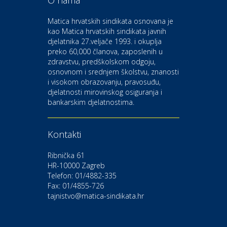
O nama
Odmor
Bluesun hotel Kaj Marija
Matica hrvatskih sindikata osnovana je
Bistrica
kao Matica hrvatskih sindikata javnih
djelatnika 27.veljače 1993. i okuplja
preko 60,000 članova, zaposlenih u
Auto-moto i tehnika
zdravstvu, predškolskom odgoju,
CIAK Auto d.o.o.
osnovnom i srednjem školstvu, znanosti
i visokom obrazovanju, pravosuđu,
djelatnosti mirovinskog osiguranja i
Kultura i edukacija
bankarskim djelatnostima.
Kazalište Gavella
Kontakti
Moda i ljepota
Salon vjenčanica Ljubav
Ribnička 61
HR-10000 Zagreb
Telefon: 01/4882-335
Gastro
Hotel Bunčić Vrbovec
Fax: 01/4855-726
tajnistvo@matica-sindikata.hr
Povoljnosti
Poliklinika Terme Selce