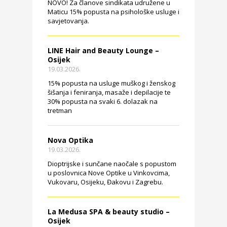
NOVO! Za članove sindikata udružene u
Maticu 15% popusta na psihološke usluge i
savjetovanja.
LINE Hair and Beauty Lounge –
Osijek
19.03.2026.
15% popusta na usluge muškog i ženskog
šišanja i feniranja, masaže i depilacije te
30% popusta na svaki 6. dolazak na
tretman
Nova Optika
19.03.2026.
Dioptrijske i sunčane naočale s popustom
u poslovnica Nove Optike u Vinkovcima,
Vukovaru, Osijeku, Đakovu i Zagrebu.
La Medusa SPA & beauty studio –
Osijek