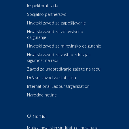
Inspektorat rada
Socijalno partnerstvo
Auto-moto i tehnika
Carwiz rent a car
Hrvatski zavod za zapošljavanje
Hrvatski zavod za zdravstveno
osiguranje
Zdravlje i osiguranje
UNIQA osiguranje
Hrvatski zavod za mirovinsko osiguranje
Hrvatski zavod za zaštitu zdravlja i
sigurnost na radu
Povoljnosti
Ordinacija dentalne medicine
Zavod za unapređivanje zaštite na radu
Dental Sudar
Državni zavod za statistiku
International Labour Organization
Dom i dizajn
Euro-vrt – kosilice, motorne
Narodne novine
pile, strojevi i vrtni alat
O nama
Odmor
Bluesun hotel Kaj Marija
Matica hrvatskih sindikata osnovana je
Bistrica