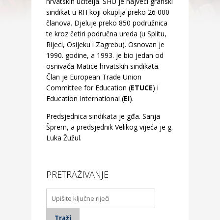
hrvatskih učitelja. SHU je najveći granski
sindikat u RH koji okuplja preko 26 000
članova. Djeluje preko 850 podružnica
te kroz četiri područna ureda (u Splitu,
Rijeci, Osijeku i Zagrebu). Osnovan je
1990. godine, a 1993. je bio jedan od
osnivača Matice hrvatskih sindikata.
Član je European Trade Union
Committee for Education (
ETUCE
) i
Education International (
EI
).
Predsjednica sindikata je gđa. Sanja
Šprem, a predsjednik Velikog vijeća je g.
Luka Žužul.
PRETRAŽIVANJE