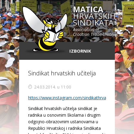
MATICA
HRVATSKIH
SINDIKATA
Association of
Croatian Trade Unions
IZBORNIK
Sindikat hrvatskih učitelja
24.03.2014. u 11:00
https://www.instagram.com/sindikathrvatskihucitelja/
Sindikat hrvatskih učitelja sindikat je
radnika u osnovnim školama i drugim
odgojno-obrazovnim ustanovama u
Republici Hrvatskoj i radnika Sindikata