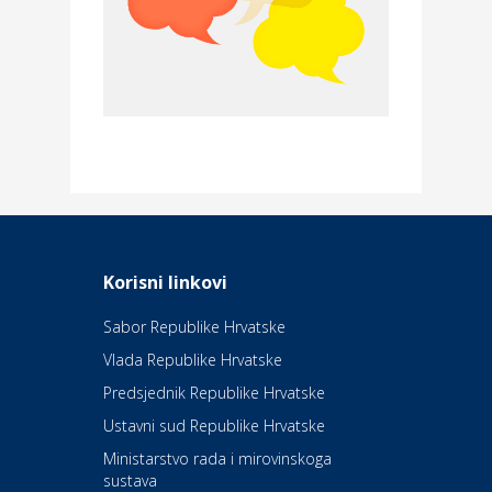
Povoljnosti
Merkur osiguranje
Dom i dizajn
Elektroinstalacijske usluge
Frankec
Odmor
Daruvarske toplice – ljekovita
Korisni linkovi
oaza na izvorima zdravlja
Sabor Republike Hrvatske
Vlada Republike Hrvatske
Kultura i edukacija
Kazalište Kerempuh
Predsjednik Republike Hrvatske
Ustavni sud Republike Hrvatske
Kultura i edukacija
Ministarstvo rada i mirovinskoga
Kazalište ZKM
sustava