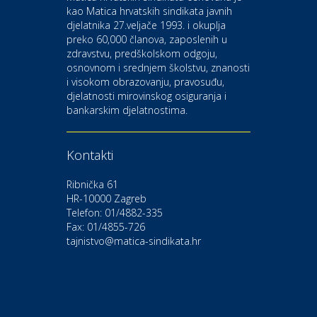
kao Matica hrvatskih sindikata javnih
djelatnika 27.veljače 1993. i okuplja
preko 60,000 članova, zaposlenih u
Auto-moto i tehnika
zdravstvu, predškolskom odgoju,
CIAK Auto d.o.o.
osnovnom i srednjem školstvu, znanosti
i visokom obrazovanju, pravosuđu,
djelatnosti mirovinskog osiguranja i
Kultura i edukacija
bankarskim djelatnostima.
Kazalište Gavella
Kontakti
Moda i ljepota
Salon vjenčanica Ljubav
Ribnička 61
HR-10000 Zagreb
Telefon: 01/4882-335
Gastro
Hotel Bunčić Vrbovec
Fax: 01/4855-726
tajnistvo@matica-sindikata.hr
Povoljnosti
Poliklinika Terme Selce