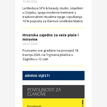
13.03.2026.
La Medusa SPA & beauty studio, smješten
u Osijeku, spaja moderne tretmane s
tradicionalnim ritualima njege i opuštanja.
10 % popusta za članove sindikata Matice.
Hrvatska zajedno za veće plaće i
mirovine
09.03.2026.
Pozivamo sve građane na prosvjed 18.
travnja 2026. na Trg bana Jelačića u
Zagrebu u 12 sati!
ARHIVA VIJESTI
POVOLJNOSTI ZA
ČLANOVE
Povoljnosti