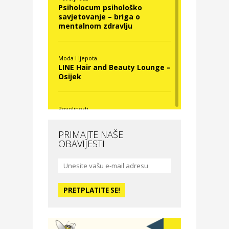
Psiholocum psihološko
savjetovanje – briga o
mentalnom zdravlju
Moda i ljepota
LINE Hair and Beauty Lounge –
Osijek
Povoljnosti
Nova Optika
PRIMAJTE NAŠE
OBAVIJESTI
Moda i ljepota
La Medusa SPA & beauty
studio – Osijek
Odmor
Hotel Vila Ružica Crikvenica