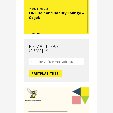
Moda i ljepota
LINE Hair and Beauty Lounge –
Osijek
Povoljnosti
Nova Optika
PRIMAJTE NAŠE
OBAVIJESTI
Moda i ljepota
La Medusa SPA & beauty
studio – Osijek
Odmor
Hotel Vila Ružica Crikvenica
Zdravlje i osiguranje
Certitudo osiguranja