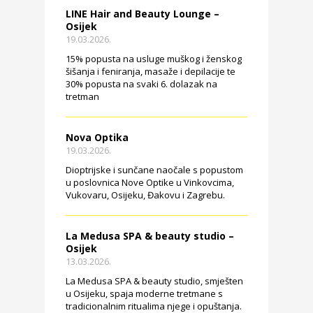
LINE Hair and Beauty Lounge –
Osijek
19.03.2026.
15% popusta na usluge muškog i ženskog
šišanja i feniranja, masaže i depilacije te
30% popusta na svaki 6. dolazak na
tretman
Nova Optika
19.03.2026.
Dioptrijske i sunčane naočale s popustom
u poslovnica Nove Optike u Vinkovcima,
Vukovaru, Osijeku, Đakovu i Zagrebu.
La Medusa SPA & beauty studio –
Osijek
13.03.2026.
La Medusa SPA & beauty studio, smješten
u Osijeku, spaja moderne tretmane s
tradicionalnim ritualima njege i opuštanja.