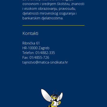
osnovnom i srednjem školstvu, znanosti
i visokom obrazovanju, pravosuđu,
djelatnosti mirovinskog osiguranja i
Kultura i edukacija
bankarskim djelatnostima.
Kazalište Gavella
Kontakti
Moda i ljepota
Salon vjenčanica Ljubav
Ribnička 61
HR-10000 Zagreb
Telefon: 01/4882-335
Gastro
Hotel Bunčić Vrbovec
Fax: 01/4855-726
tajnistvo@matica-sindikata.hr
Povoljnosti
Poliklinika Terme Selce
Odmor
Izletište i vinotočje VINIA