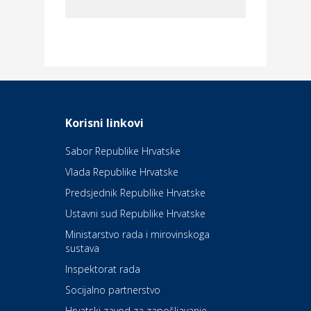
Dom i dizajn
Elektroinstalacijske usluge
Frankec
Odmor
Daruvarske toplice – ljekovita
Korisni linkovi
oaza na izvorima zdravlja
Sabor Republike Hrvatske
Vlada Republike Hrvatske
Kultura i edukacija
Kazalište Kerempuh
Predsjednik Republike Hrvatske
Ustavni sud Republike Hrvatske
Kultura i edukacija
Ministarstvo rada i mirovinskoga
Kazalište ZKM
sustava
Inspektorat rada
Socijalno partnerstvo
Auto-moto i tehnika
Carwiz rent a car
Hrvatski zavod za zapošljavanje