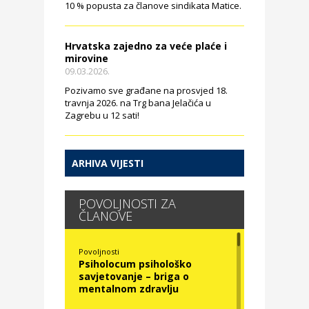
10 % popusta za članove sindikata Matice.
Hrvatska zajedno za veće plaće i
mirovine
09.03.2026.
Pozivamo sve građane na prosvjed 18.
travnja 2026. na Trg bana Jelačića u
Zagrebu u 12 sati!
ARHIVA VIJESTI
POVOLJNOSTI ZA
ČLANOVE
Povoljnosti
Psiholocum psihološko
savjetovanje – briga o
mentalnom zdravlju