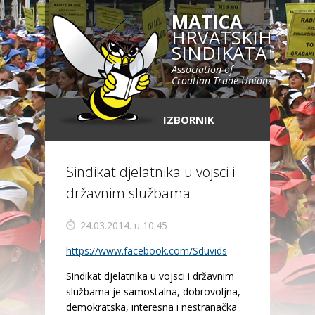
MATICA
HRVATSKIH
SINDIKATA
Association of
Croatian Trade Unions
IZBORNIK
Sindikat djelatnika u vojsci i
državnim službama
24.03.2014. u 10:45
https://www.facebook.com/Sduvids
Sindikat djelatnika u vojsci i državnim
službama je samostalna, dobrovoljna,
demokratska, interesna i nestranačka