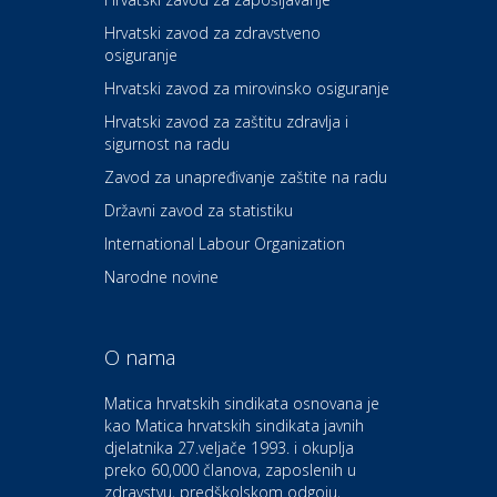
Hrvatski zavod za zdravstveno
osiguranje
Zdravlje i osiguranje
UNIQA osiguranje
Hrvatski zavod za mirovinsko osiguranje
Hrvatski zavod za zaštitu zdravlja i
sigurnost na radu
Povoljnosti
Ordinacija dentalne medicine
Zavod za unapređivanje zaštite na radu
Dental Sudar
Državni zavod za statistiku
International Labour Organization
Dom i dizajn
Euro-vrt – kosilice, motorne
Narodne novine
pile, strojevi i vrtni alat
O nama
Odmor
Bluesun hotel Kaj Marija
Matica hrvatskih sindikata osnovana je
Bistrica
kao Matica hrvatskih sindikata javnih
djelatnika 27.veljače 1993. i okuplja
preko 60,000 članova, zaposlenih u
Auto-moto i tehnika
zdravstvu, predškolskom odgoju,
CIAK Auto d.o.o.