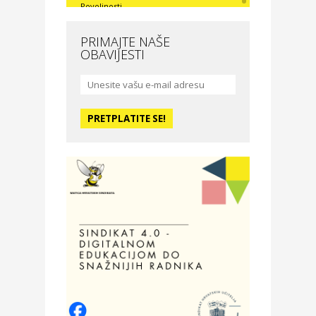
Povoljnosti
Nova Optika
PRIMAJTE NAŠE
OBAVIJESTI
Moda i ljepota
La Medusa SPA & beauty
studio – Osijek
Odmor
Hotel Vila Ružica Crikvenica
Zdravlje i osiguranje
Certitudo osiguranja
Odmor
Villa Baranja – popust na
smještaj