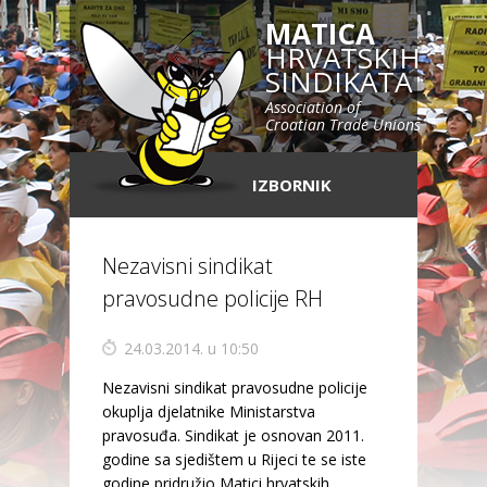
MATICA
HRVATSKIH
SINDIKATA
Association of
Croatian Trade Unions
IZBORNIK
Nezavisni sindikat
pravosudne policije RH
24.03.2014. u 10:50
Nezavisni sindikat pravosudne policije
okuplja djelatnike Ministarstva
pravosuđa. Sindikat je osnovan 2011.
godine sa sjedištem u Rijeci te se iste
godine pridružio Matici hrvatskih