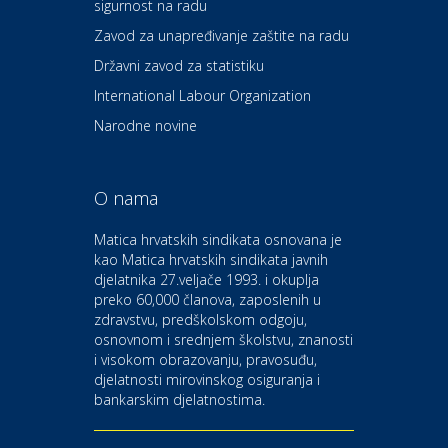
sigurnost na radu
Povoljnosti
Ordinacija dentalne medicine
Zavod za unapređivanje zaštite na radu
Dental Sudar
Državni zavod za statistiku
International Labour Organization
Dom i dizajn
Euro-vrt – kosilice, motorne
Narodne novine
pile, strojevi i vrtni alat
O nama
Odmor
Bluesun hotel Kaj Marija
Matica hrvatskih sindikata osnovana je
Bistrica
kao Matica hrvatskih sindikata javnih
djelatnika 27.veljače 1993. i okuplja
preko 60,000 članova, zaposlenih u
Auto-moto i tehnika
zdravstvu, predškolskom odgoju,
CIAK Auto d.o.o.
osnovnom i srednjem školstvu, znanosti
i visokom obrazovanju, pravosuđu,
djelatnosti mirovinskog osiguranja i
Kultura i edukacija
bankarskim djelatnostima.
Kazalište Gavella