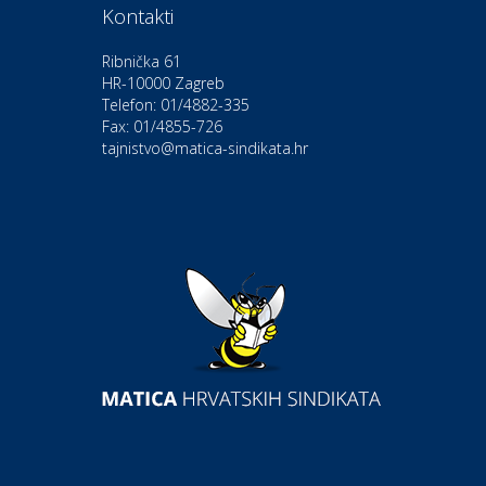
Kontakti
Moda i ljepota
Salon vjenčanica Ljubav
Ribnička 61
HR-10000 Zagreb
Telefon: 01/4882-335
Gastro
Hotel Bunčić Vrbovec
Fax: 01/4855-726
tajnistvo@matica-sindikata.hr
Povoljnosti
Poliklinika Terme Selce
Odmor
Izletište i vinotočje VINIA
Povoljnosti
Popusti na naočale u Optici
Aralica
Auto-moto i tehnika