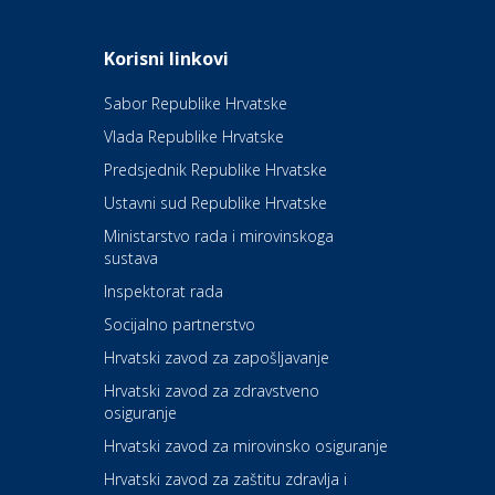
Odmor
Daruvarske toplice – ljekovita
Korisni linkovi
oaza na izvorima zdravlja
Sabor Republike Hrvatske
Vlada Republike Hrvatske
Kultura i edukacija
Kazalište Kerempuh
Predsjednik Republike Hrvatske
Ustavni sud Republike Hrvatske
Kultura i edukacija
Ministarstvo rada i mirovinskoga
Kazalište ZKM
sustava
Inspektorat rada
Socijalno partnerstvo
Auto-moto i tehnika
Carwiz rent a car
Hrvatski zavod za zapošljavanje
Hrvatski zavod za zdravstveno
osiguranje
Zdravlje i osiguranje
UNIQA osiguranje
Hrvatski zavod za mirovinsko osiguranje
Hrvatski zavod za zaštitu zdravlja i