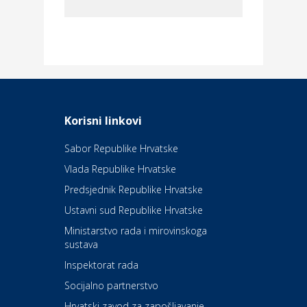
Dom i dizajn
Elektroinstalacijske usluge
Frankec
Odmor
Daruvarske toplice – ljekovita
Korisni linkovi
oaza na izvorima zdravlja
Sabor Republike Hrvatske
Vlada Republike Hrvatske
Kultura i edukacija
Kazalište Kerempuh
Predsjednik Republike Hrvatske
Ustavni sud Republike Hrvatske
Kultura i edukacija
Ministarstvo rada i mirovinskoga
Kazalište ZKM
sustava
Inspektorat rada
Socijalno partnerstvo
Auto-moto i tehnika
Carwiz rent a car
Hrvatski zavod za zapošljavanje