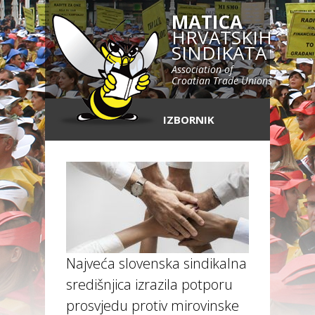
MATICA
HRVATSKIH
SINDIKATA
Association of
Croatian Trade Unions
IZBORNIK
Najveća slovenska sindikalna
središnjica izrazila potporu
prosvjedu protiv mirovinske