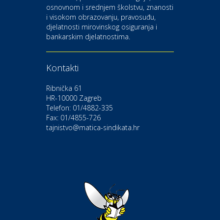
osnovnom i srednjem školstvu, znanosti
i visokom obrazovanju, pravosuđu,
djelatnosti mirovinskog osiguranja i
Kultura i edukacija
bankarskim djelatnostima.
Kazalište Gavella
Kontakti
Moda i ljepota
Salon vjenčanica Ljubav
Ribnička 61
HR-10000 Zagreb
Telefon: 01/4882-335
Gastro
Hotel Bunčić Vrbovec
Fax: 01/4855-726
tajnistvo@matica-sindikata.hr
Povoljnosti
Poliklinika Terme Selce
Odmor
Izletište i vinotočje VINIA