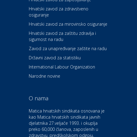
Hrvatski zavod za zdravstveno
osiguranje
Zdravlje i osiguranje
UNIQA osiguranje
Hrvatski zavod za mirovinsko osiguranje
Hrvatski zavod za zaštitu zdravlja i
sigurnost na radu
Povoljnosti
Ordinacija dentalne medicine
Zavod za unapređivanje zaštite na radu
Dental Sudar
Državni zavod za statistiku
International Labour Organization
Dom i dizajn
Euro-vrt – kosilice, motorne
Narodne novine
pile, strojevi i vrtni alat
O nama
Odmor
Bluesun hotel Kaj Marija
Matica hrvatskih sindikata osnovana je
Bistrica
kao Matica hrvatskih sindikata javnih
djelatnika 27.veljače 1993. i okuplja
preko 60,000 članova, zaposlenih u
Auto-moto i tehnika
zdravstvu, predškolskom odgoju,
CIAK Auto d.o.o.