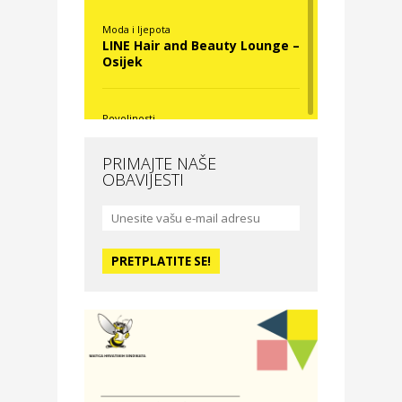
Moda i ljepota
LINE Hair and Beauty Lounge –
Osijek
Povoljnosti
Nova Optika
PRIMAJTE NAŠE
OBAVIJESTI
Moda i ljepota
La Medusa SPA & beauty
studio – Osijek
Odmor
Hotel Vila Ružica Crikvenica
Zdravlje i osiguranje
Certitudo osiguranja