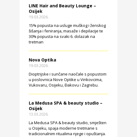
LINE Hair and Beauty Lounge –
Osijek
19.03.2026.
15% popusta na usluge muškog i ženskog
šišanja i feniranja, masaže i depilacije te
30% popusta na svaki 6. dolazak na
tretman
Nova Optika
19.03.2026.
Dioptrijske i sunčane naočale s popustom
u poslovnica Nove Optike u Vinkovcima,
Vukovaru, Osijeku, Đakovu i Zagrebu.
La Medusa SPA & beauty studio –
Osijek
13.03.2026.
La Medusa SPA & beauty studio, smješten
u Osijeku, spaja moderne tretmane s
tradicionalnim ritualima njege i opuštanja.