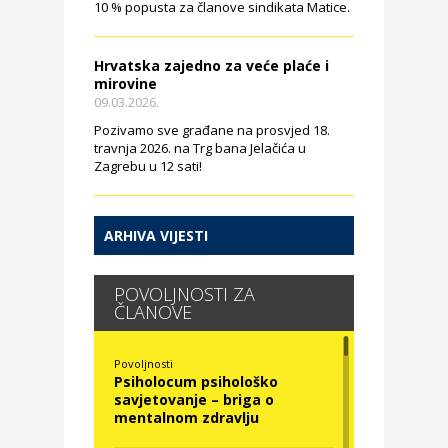
10 % popusta za članove sindikata Matice.
Hrvatska zajedno za veće plaće i
mirovine
09.03.2026.
Pozivamo sve građane na prosvjed 18.
travnja 2026. na Trg bana Jelačića u
Zagrebu u 12 sati!
ARHIVA VIJESTI
POVOLJNOSTI ZA
ČLANOVE
Povoljnosti
Psiholocum psihološko
savjetovanje – briga o
mentalnom zdravlju