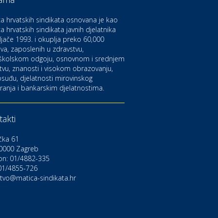
aruvarske toplice – ljekovita
aza na izvorima zdravlja
a hrvatskih sindikata osnovana je kao
a hrvatskih sindikata javnih djelatnika
ljače 1993. i okuplja preko 60,000
ltura i edukacija
azalište Kerempuh
va, zaposlenih u zdravstvu,
školskom odgoju, osnovnom i srednjem
tvu, znanosti i visokom obrazovanju,
suđu, djelatnosti mirovinskog
ltura i edukacija
ranja i bankarskim djelatnostima.
azalište ZKM
akti
to-moto i tehnika
arwiz rent a car
čka 61
0000 Zagreb
on: 01/4882-335
ravlje i osiguranje
NIQA osiguranje
 01/4855-726
stvo@matica-sindikata.hr
voljnosti
rdinacija dentalne medicine
ental Sudar