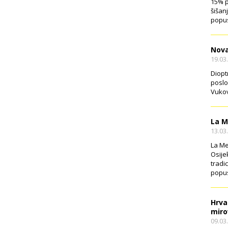
15% p
šišan
popus
Nova
19.03
Diopt
poslo
Vukov
La M
13.03
La Me
Osije
tradi
popus
Hrva
miro
09.03