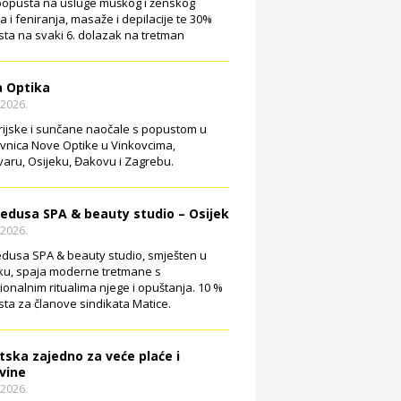
opusta na usluge muškog i ženskog
ja i feniranja, masaže i depilacije te 30%
ta na svaki 6. dolazak na tretman
 Optika
.2026.
rijske i sunčane naočale s popustom u
vnica Nove Optike u Vinkovcima,
aru, Osijeku, Đakovu i Zagrebu.
edusa SPA & beauty studio – Osijek
.2026.
dusa SPA & beauty studio, smješten u
ku, spaja moderne tretmane s
cionalnim ritualima njege i opuštanja. 10 %
ta za članove sindikata Matice.
tska zajedno za veće plaće i
vine
.2026.