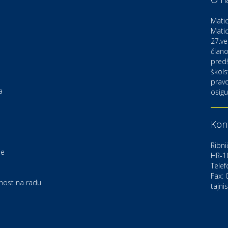
D
o
Matic
Matic
27.ve
Ku
K
člano
pred
škols
pravo
Ku
a
osigu
K
Kont
Au
C
Ribni
je
HR-1
Telef
Zd
e
U
Fax:
rnost na radu
tajni
Po
O
D