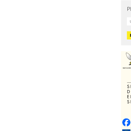
P
Mo
L
O
O
H
Zd
C
O
V
Po
Op
o