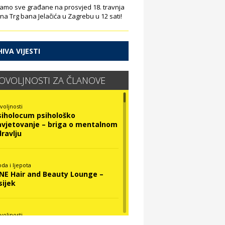
amo sve građane na prosvjed 18. travnja
 na Trg bana Jelačića u Zagrebu u 12 sati!
IVA VIJESTI
OVOLJNOSTI ZA ČLANOVE
voljnosti
siholocum psihološko
avjetovanje – briga o mentalnom
dravlju
da i ljepota
INE Hair and Beauty Lounge –
sijek
voljnosti
ova Optika