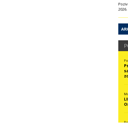
Poziv
2026.
ARH
P
Po
P
s
z
Mo
L
O
Po
N