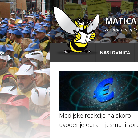
MATICA
Association of C
NASLOVNICA
Medijske reakcije na skoro
uvođenje eura – jesmo li sp