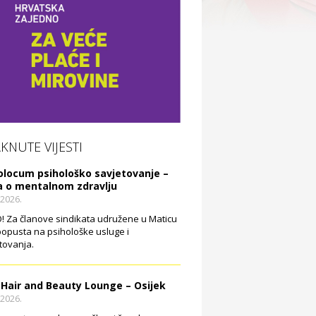
AKNUTE VIJESTI
olocum psihološko savjetovanje –
a o mentalnom zdravlju
.2026.
 Za članove sindikata udružene u Maticu
opusta na psihološke usluge i
tovanja.
 Hair and Beauty Lounge – Osijek
.2026.