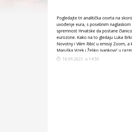
Pogledajte tri analitička osvrta na skor
uvođenje eura, s posebnim naglaskom
spremnost Hrvatske da postane članic
eurozone. Kako na to gledaju Luka Brk
Novotny i Vilim Ribić u emisiji Zoom, a
Maruška Vizek i Željko Ivanković u raz
za N1
16.09.2021. u 14:50