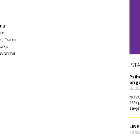
o
 na
om
ić, Damir
 kako
govorima
IST
Psih
brig
02.06
NOVO!
15% p
savje
LINE
19.03