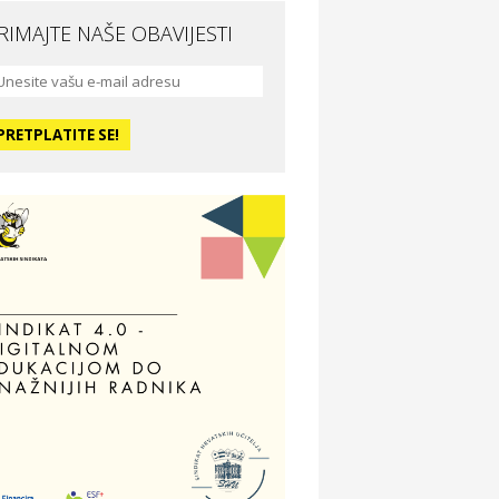
RIMAJTE NAŠE OBAVIJESTI
da i ljepota
a Medusa SPA & beauty studio –
sijek
dmor
otel Vila Ružica Crikvenica
ravlje i osiguranje
ertitudo osiguranja
dmor
illa Baranja – popust na smještaj
voljnosti
tika Adrialeće – online i fizičke
ptike