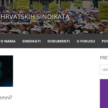
HRVATSKIH SINDIKATA
roatian Trade Unions
O NAMA
SINDIKATI
DOKUMENTI
U FOKUSU
PO
PRE
remni?