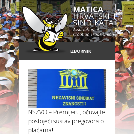
MATICA
HRVATSKIH
SINDIKATA
Association of
Croatian Trade Unions
IZBORNIK
NSZVO – Premijeru, očuvajte
postojeći sustav pregovora o
plaćama!