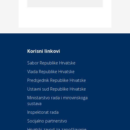
Dom i dizajn
Elektroinstalacijske usluge
Frankec
Odmor
Daruvarske toplice – ljekovita
Korisni linkovi
oaza na izvorima zdravlja
Sabor Republike Hrvatske
Vlada Republike Hrvatske
Kultura i edukacija
Kazalište Kerempuh
Predsjednik Republike Hrvatske
Ustavni sud Republike Hrvatske
Kultura i edukacija
Ministarstvo rada i mirovinskoga
Kazalište ZKM
sustava
Inspektorat rada
Socijalno partnerstvo
Auto-moto i tehnika
Carwiz rent a car
Hrvatski zavod za zapošljavanje