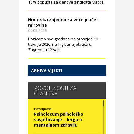
10 % popusta za članove sindikata Matice.
Hrvatska zajedno za veće plaće i
mirovine
09.03.2026.
Pozivamo sve građane na prosvjed 18.
travnja 2026. na Trg bana Jelačića u
Zagrebu u 12 sati!
ARHIVA VIJESTI
POVOLJNOSTI ZA
ČLANOVE
Povoljnosti
Psiholocum psihološko
savjetovanje – briga o
mentalnom zdravlju