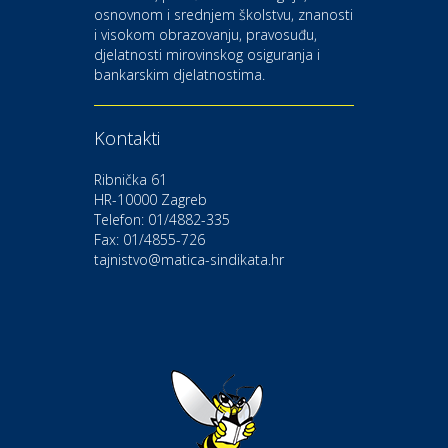
osnovnom i srednjem školstvu, znanosti
i visokom obrazovanju, pravosuđu,
djelatnosti mirovinskog osiguranja i
Kultura i edukacija
bankarskim djelatnostima.
Kazalište Gavella
Kontakti
Moda i ljepota
Salon vjenčanica Ljubav
Ribnička 61
HR-10000 Zagreb
Telefon: 01/4882-335
Gastro
Hotel Bunčić Vrbovec
Fax: 01/4855-726
tajnistvo@matica-sindikata.hr
Povoljnosti
Poliklinika Terme Selce
Odmor
Izletište i vinotočje VINIA