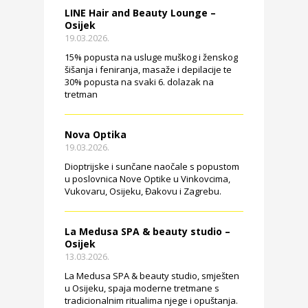
LINE Hair and Beauty Lounge –
Osijek
19.03.2026.
15% popusta na usluge muškog i ženskog
šišanja i feniranja, masaže i depilacije te
30% popusta na svaki 6. dolazak na
tretman
Nova Optika
19.03.2026.
Dioptrijske i sunčane naočale s popustom
u poslovnica Nove Optike u Vinkovcima,
Vukovaru, Osijeku, Đakovu i Zagrebu.
La Medusa SPA & beauty studio –
Osijek
13.03.2026.
La Medusa SPA & beauty studio, smješten
u Osijeku, spaja moderne tretmane s
tradicionalnim ritualima njege i opuštanja.