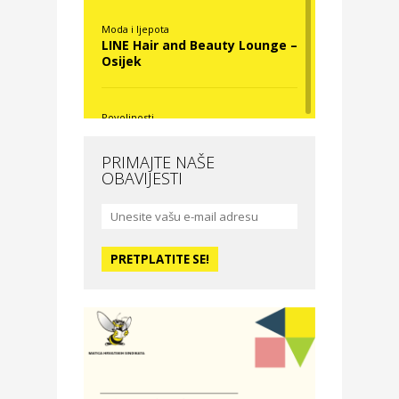
Moda i ljepota
LINE Hair and Beauty Lounge –
Osijek
Povoljnosti
Nova Optika
PRIMAJTE NAŠE
OBAVIJESTI
Moda i ljepota
La Medusa SPA & beauty
studio – Osijek
Odmor
Hotel Vila Ružica Crikvenica
Zdravlje i osiguranje
Certitudo osiguranja