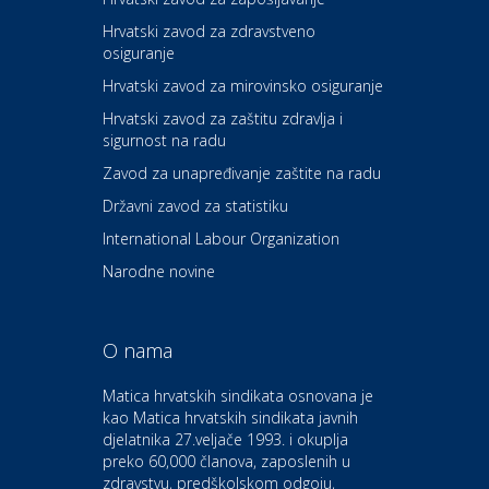
Hrvatski zavod za zdravstveno
osiguranje
Zdravlje i osiguranje
UNIQA osiguranje
Hrvatski zavod za mirovinsko osiguranje
Hrvatski zavod za zaštitu zdravlja i
sigurnost na radu
Povoljnosti
Ordinacija dentalne medicine
Zavod za unapređivanje zaštite na radu
Dental Sudar
Državni zavod za statistiku
International Labour Organization
Dom i dizajn
Euro-vrt – kosilice, motorne
Narodne novine
pile, strojevi i vrtni alat
O nama
Odmor
Bluesun hotel Kaj Marija
Matica hrvatskih sindikata osnovana je
Bistrica
kao Matica hrvatskih sindikata javnih
djelatnika 27.veljače 1993. i okuplja
preko 60,000 članova, zaposlenih u
Auto-moto i tehnika
zdravstvu, predškolskom odgoju,
CIAK Auto d.o.o.