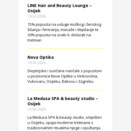
LINE Hair and Beauty Lounge –
Osijek
19.03.2026.
15% popusta na usluge muškog i ženskog
šišanja i feniranja, masaže i depilacije te
30% popusta na svaki 6. dolazak na
tretman
Nova Optika
19.03.2026.
Dioptrijske i sunčane naočale s popustom
u poslovnica Nove Optike u Vinkovcima,
Vukovaru, Osijeku, Đakovu i Zagrebu.
La Medusa SPA & beauty studio –
Osijek
13.03.2026.
La Medusa SPA & beauty studio, smješten
u Osijeku, spaja moderne tretmane s
tradicionalnim ritualima njege i opuštanja.