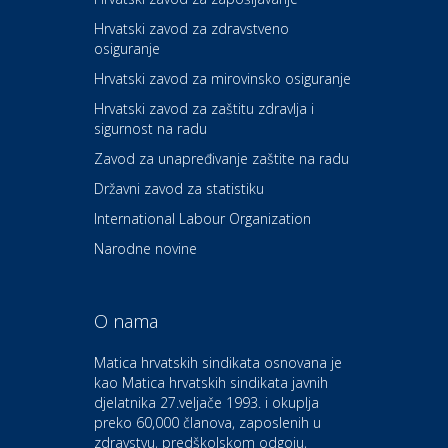
Hrvatski zavod za zdravstveno
osiguranje
Zdravlje i osiguranje
UNIQA osiguranje
Hrvatski zavod za mirovinsko osiguranje
Hrvatski zavod za zaštitu zdravlja i
sigurnost na radu
Povoljnosti
Ordinacija dentalne medicine
Zavod za unapređivanje zaštite na radu
Dental Sudar
Državni zavod za statistiku
International Labour Organization
Dom i dizajn
Euro-vrt – kosilice, motorne
Narodne novine
pile, strojevi i vrtni alat
O nama
Odmor
Bluesun hotel Kaj Marija
Matica hrvatskih sindikata osnovana je
Bistrica
kao Matica hrvatskih sindikata javnih
djelatnika 27.veljače 1993. i okuplja
preko 60,000 članova, zaposlenih u
Auto-moto i tehnika
zdravstvu, predškolskom odgoju,
CIAK Auto d.o.o.