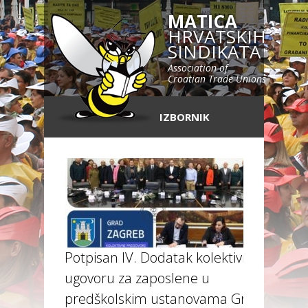
MATICA
HRVATSKIH
SINDIKATA
Association of
Croatian Trade Unions
IZBORNIK
Potpisan IV. Dodatak kolektivnom
ugovoru za zaposlene u
predškolskim ustanovama Grada