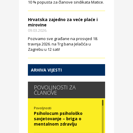
10 % popusta za članove sindikata Matice.
Hrvatska zajedno za veće plaće i
mirovine
09.03.2026.
Pozivamo sve građane na prosvjed 18.
travnja 2026. na Trg bana Jelačića u
Zagrebu u 12 sati!
ARHIVA VIJESTI
POVOLJNOSTI ZA
ČLANOVE
Povoljnosti
Psiholocum psihološko
savjetovanje – briga o
mentalnom zdravlju