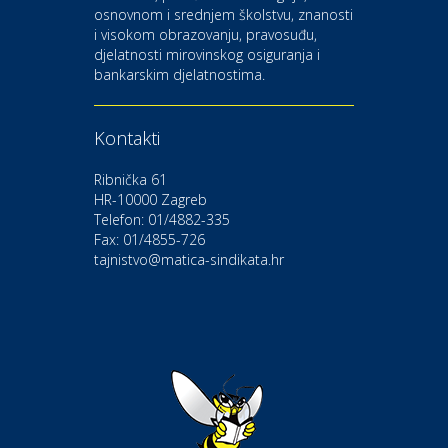
osnovnom i srednjem školstvu, znanosti
i visokom obrazovanju, pravosuđu,
djelatnosti mirovinskog osiguranja i
Kultura i edukacija
bankarskim djelatnostima.
Kazalište Gavella
Kontakti
Moda i ljepota
Salon vjenčanica Ljubav
Ribnička 61
HR-10000 Zagreb
Telefon: 01/4882-335
Gastro
Hotel Bunčić Vrbovec
Fax: 01/4855-726
tajnistvo@matica-sindikata.hr
Povoljnosti
Poliklinika Terme Selce
Odmor
Izletište i vinotočje VINIA