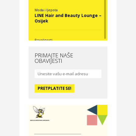
Moda i ljepota
LINE Hair and Beauty Lounge –
Osijek
Povoljnosti
Nova Optika
PRIMAJTE NAŠE
OBAVIJESTI
Moda i ljepota
La Medusa SPA & beauty
studio – Osijek
Odmor
Hotel Vila Ružica Crikvenica
Zdravlje i osiguranje
Certitudo osiguranja