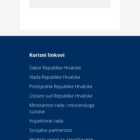
Dom i dizajn
Elektroinstalacijske usluge
Frankec
Odmor
Daruvarske toplice – ljekovita
Korisni linkovi
oaza na izvorima zdravlja
Sabor Republike Hrvatske
Vlada Republike Hrvatske
Kultura i edukacija
Kazalište Kerempuh
Predsjednik Republike Hrvatske
Ustavni sud Republike Hrvatske
Kultura i edukacija
Ministarstvo rada i mirovinskoga
Kazalište ZKM
sustava
Inspektorat rada
Socijalno partnerstvo
Auto-moto i tehnika
Carwiz rent a car
Hrvatski zavod za zapošljavanje