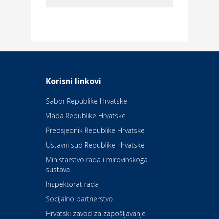
Dom i dizajn
Elektroinstalacijske usluge
Frankec
Odmor
Daruvarske toplice – ljekovita
Korisni linkovi
oaza na izvorima zdravlja
Sabor Republike Hrvatske
Vlada Republike Hrvatske
Kultura i edukacija
Kazalište Kerempuh
Predsjednik Republike Hrvatske
Ustavni sud Republike Hrvatske
Kultura i edukacija
Ministarstvo rada i mirovinskoga
Kazalište ZKM
sustava
Inspektorat rada
Socijalno partnerstvo
Auto-moto i tehnika
Carwiz rent a car
Hrvatski zavod za zapošljavanje