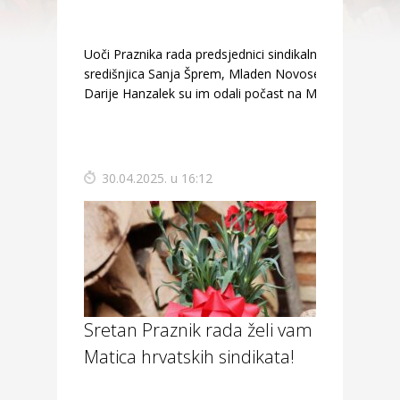
Uoči Praznika rada predsjednici sindikalnih
središnjica Sanja Šprem, Mladen Novosel i
Darije Hanzalek su im odali počast na Mirogoju.
30.04.2025. u 16:12
Sretan Praznik rada želi vam
Matica hrvatskih sindikata!