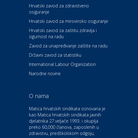
Hrvatski zavod za zdravstveno
osiguranje
Zdravlje i osiguranje
UNIQA osiguranje
Hrvatski zavod za mirovinsko osiguranje
Hrvatski zavod za zaštitu zdravlja i
sigurnost na radu
Povoljnosti
Ordinacija dentalne medicine
Zavod za unapređivanje zaštite na radu
Dental Sudar
Državni zavod za statistiku
International Labour Organization
Dom i dizajn
Euro-vrt – kosilice, motorne
Narodne novine
pile, strojevi i vrtni alat
O nama
Odmor
Bluesun hotel Kaj Marija
Matica hrvatskih sindikata osnovana je
Bistrica
kao Matica hrvatskih sindikata javnih
djelatnika 27.veljače 1993. i okuplja
preko 60,000 članova, zaposlenih u
Auto-moto i tehnika
zdravstvu, predškolskom odgoju,
CIAK Auto d.o.o.