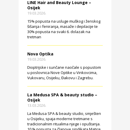
LINE Hair and Beauty Lounge –
Osijek
19.03.2026.
15% popusta na usluge muškog i ženskog
šišanja i feniranja, masaže i depilacije te
30% popusta na svaki 6. dolazak na
tretman
Nova Optika
19.03.2026.
Dioptrijske i sunčane naočale s popustom
u poslovnica Nove Optike u Vinkovcima,
Vukovaru, Osijeku, Đakovu i Zagrebu.
La Medusa SPA & beauty studio –
Osijek
13.03.2026.
La Medusa SPA & beauty studio, smješten
u Osijeku, spaja moderne tretmane s
tradicionalnim ritualima njege i opuštanja.
10 % popusta za članove sindikata Matice.