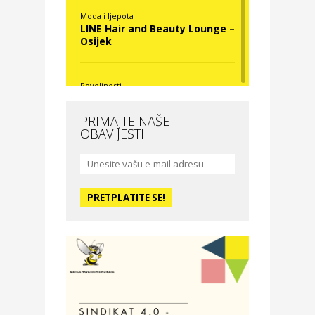
Moda i ljepota
LINE Hair and Beauty Lounge –
Osijek
Povoljnosti
Nova Optika
PRIMAJTE NAŠE
OBAVIJESTI
Moda i ljepota
La Medusa SPA & beauty
studio – Osijek
Odmor
Hotel Vila Ružica Crikvenica
Zdravlje i osiguranje
Certitudo osiguranja