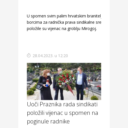
U spomen svim palim hrvatskim braniteljima i
borcima za radnička prava sindikalne središnjice
položile su vijenac na groblju Mirogoj.
28.04.2023. u 12:20
Uoči Praznika rada sindikati
položili vijenac u spomen na
poginule radnike