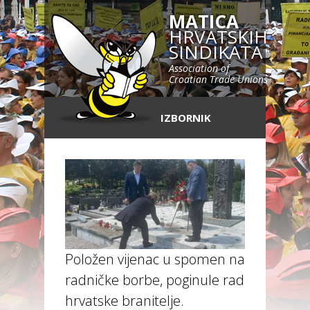
MATICA
HRVATSKIH
SINDIKATA
Association of
Croatian Trade Unions
IZBORNIK
Položen vijenac u spomen na žrtve
radničke borbe, poginule radnike i
hrvatske branitelje.