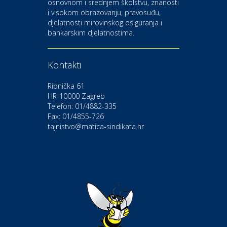
osnovnom i srednjem školstvu, znanosti
i visokom obrazovanju, pravosuđu,
djelatnosti mirovinskog osiguranja i
Kultura i edukacija
bankarskim djelatnostima.
Kazalište Gavella
Kontakti
Moda i ljepota
Salon vjenčanica Ljubav
Ribnička 61
HR-10000 Zagreb
Telefon: 01/4882-335
Gastro
Hotel Bunčić Vrbovec
Fax: 01/4855-726
tajnistvo@matica-sindikata.hr
Povoljnosti
Poliklinika Terme Selce
Odmor
Izletište i vinotočje VINIA