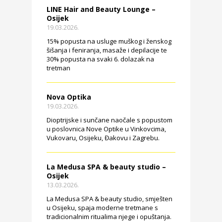
LINE Hair and Beauty Lounge –
Osijek
19.03.2026.
15% popusta na usluge muškog i ženskog
šišanja i feniranja, masaže i depilacije te
30% popusta na svaki 6. dolazak na
tretman
Nova Optika
19.03.2026.
Dioptrijske i sunčane naočale s popustom
u poslovnica Nove Optike u Vinkovcima,
Vukovaru, Osijeku, Đakovu i Zagrebu.
La Medusa SPA & beauty studio –
Osijek
13.03.2026.
La Medusa SPA & beauty studio, smješten
u Osijeku, spaja moderne tretmane s
tradicionalnim ritualima njege i opuštanja.