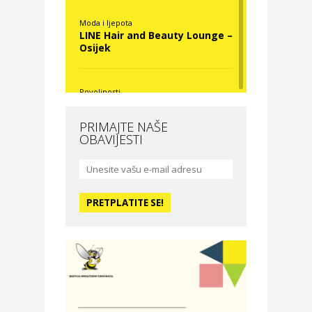
Moda i ljepota
LINE Hair and Beauty Lounge –
Osijek
Povoljnosti
Nova Optika
PRIMAJTE NAŠE
OBAVIJESTI
Moda i ljepota
La Medusa SPA & beauty
studio – Osijek
Odmor
Hotel Vila Ružica Crikvenica
Zdravlje i osiguranje
Certitudo osiguranja