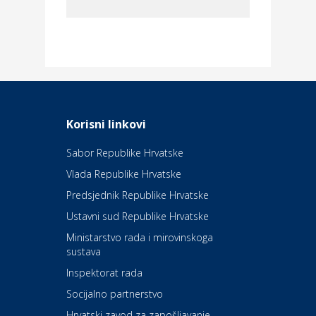
Dom i dizajn
Elektroinstalacijske usluge
Frankec
Odmor
Daruvarske toplice – ljekovita
Korisni linkovi
oaza na izvorima zdravlja
Sabor Republike Hrvatske
Vlada Republike Hrvatske
Kultura i edukacija
Kazalište Kerempuh
Predsjednik Republike Hrvatske
Ustavni sud Republike Hrvatske
Kultura i edukacija
Ministarstvo rada i mirovinskoga
Kazalište ZKM
sustava
Inspektorat rada
Socijalno partnerstvo
Auto-moto i tehnika
Carwiz rent a car
Hrvatski zavod za zapošljavanje