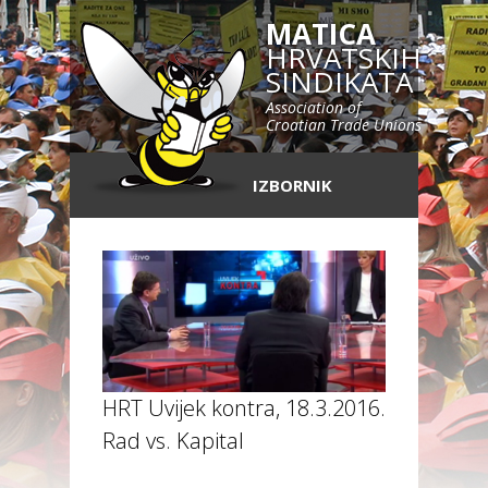
MATICA
HRVATSKIH
SINDIKATA
Association of
Croatian Trade Unions
IZBORNIK
HRT Uvijek kontra, 18.3.2016. –
Rad vs. Kapital