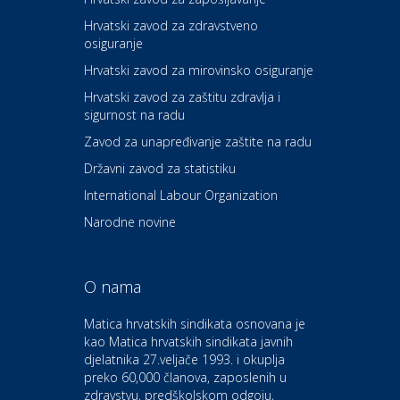
Hrvatski zavod za zdravstveno
osiguranje
Zdravlje i osiguranje
UNIQA osiguranje
Hrvatski zavod za mirovinsko osiguranje
Hrvatski zavod za zaštitu zdravlja i
sigurnost na radu
Povoljnosti
Ordinacija dentalne medicine
Zavod za unapređivanje zaštite na radu
Dental Sudar
Državni zavod za statistiku
International Labour Organization
Dom i dizajn
Euro-vrt – kosilice, motorne
Narodne novine
pile, strojevi i vrtni alat
O nama
Odmor
Bluesun hotel Kaj Marija
Matica hrvatskih sindikata osnovana je
Bistrica
kao Matica hrvatskih sindikata javnih
djelatnika 27.veljače 1993. i okuplja
preko 60,000 članova, zaposlenih u
Auto-moto i tehnika
zdravstvu, predškolskom odgoju,
CIAK Auto d.o.o.