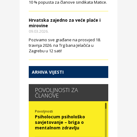
10 % popusta za članove sindikata Matice.
Hrvatska zajedno za veće plaće i
mirovine
09.03.2026.
Pozivamo sve građane na prosvjed 18.
travnja 2026. na Trg bana Jelačića u
Zagrebu u 12 sati!
ARHIVA VIJESTI
POVOLJNOSTI ZA
ČLANOVE
Povoljnosti
Psiholocum psihološko
savjetovanje – briga o
mentalnom zdravlju