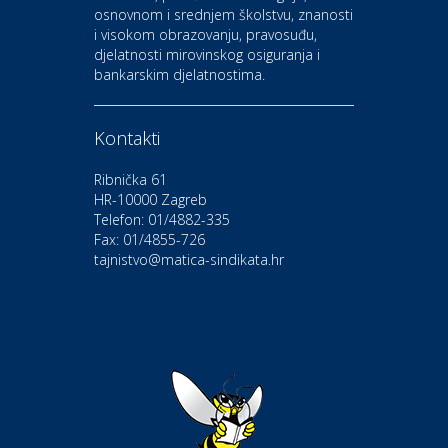
osnovnom i srednjem školstvu, znanosti
i visokom obrazovanju, pravosuđu,
djelatnosti mirovinskog osiguranja i
Kultura i edukacija
bankarskim djelatnostima.
Kazalište Gavella
Kontakti
Moda i ljepota
Salon vjenčanica Ljubav
Ribnička 61
HR-10000 Zagreb
Telefon: 01/4882-335
Gastro
Hotel Bunčić Vrbovec
Fax: 01/4855-726
tajnistvo@matica-sindikata.hr
Povoljnosti
Poliklinika Terme Selce
Odmor
Izletište i vinotočje VINIA