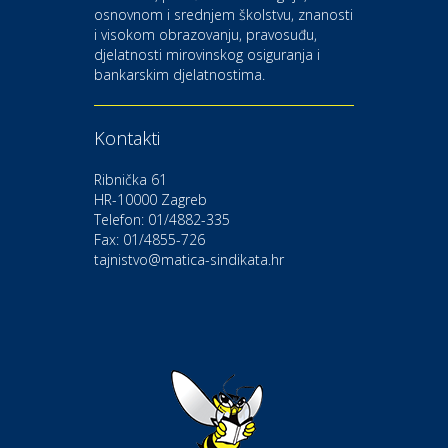
osnovnom i srednjem školstvu, znanosti
i visokom obrazovanju, pravosuđu,
djelatnosti mirovinskog osiguranja i
Kultura i edukacija
bankarskim djelatnostima.
Kazalište Gavella
Kontakti
Moda i ljepota
Salon vjenčanica Ljubav
Ribnička 61
HR-10000 Zagreb
Telefon: 01/4882-335
Gastro
Hotel Bunčić Vrbovec
Fax: 01/4855-726
tajnistvo@matica-sindikata.hr
Povoljnosti
Poliklinika Terme Selce
Odmor
Izletište i vinotočje VINIA