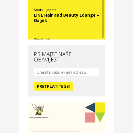
Moda i ljepota
LINE Hair and Beauty Lounge –
Osijek
Povoljnosti
Nova Optika
PRIMAJTE NAŠE
OBAVIJESTI
Moda i ljepota
La Medusa SPA & beauty
studio – Osijek
Odmor
Hotel Vila Ružica Crikvenica
Zdravlje i osiguranje
Certitudo osiguranja