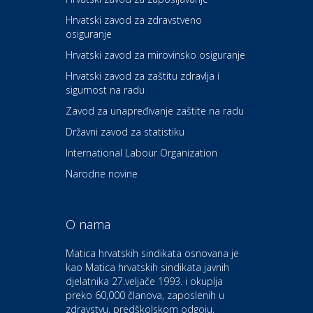
Hrvatski zavod za zdravstveno
osiguranje
Zdravlje i osiguranje
UNIQA osiguranje
Hrvatski zavod za mirovinsko osiguranje
Hrvatski zavod za zaštitu zdravlja i
sigurnost na radu
Povoljnosti
Ordinacija dentalne medicine
Zavod za unapređivanje zaštite na radu
Dental Sudar
Državni zavod za statistiku
International Labour Organization
Dom i dizajn
Euro-vrt – kosilice, motorne
Narodne novine
pile, strojevi i vrtni alat
O nama
Odmor
Bluesun hotel Kaj Marija
Matica hrvatskih sindikata osnovana je
Bistrica
kao Matica hrvatskih sindikata javnih
djelatnika 27.veljače 1993. i okuplja
preko 60,000 članova, zaposlenih u
Auto-moto i tehnika
zdravstvu, predškolskom odgoju,
CIAK Auto d.o.o.