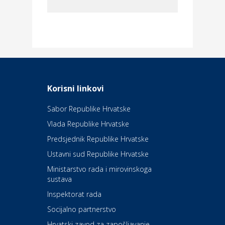
Dom i dizajn
Elektroinstalacijske usluge
Frankec
Odmor
Daruvarske toplice – ljekovita
Korisni linkovi
oaza na izvorima zdravlja
Sabor Republike Hrvatske
Vlada Republike Hrvatske
Kultura i edukacija
Kazalište Kerempuh
Predsjednik Republike Hrvatske
Ustavni sud Republike Hrvatske
Kultura i edukacija
Ministarstvo rada i mirovinskoga
Kazalište ZKM
sustava
Inspektorat rada
Socijalno partnerstvo
Auto-moto i tehnika
Carwiz rent a car
Hrvatski zavod za zapošljavanje