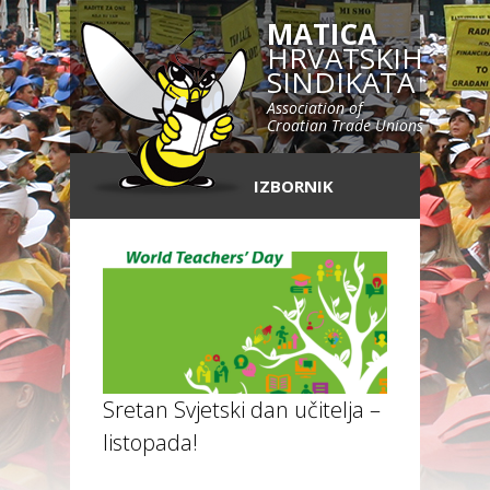
MATICA
HRVATSKIH
SINDIKATA
Association of
Croatian Trade Unions
IZBORNIK
Sretan Svjetski dan učitelja – 5.
listopada!