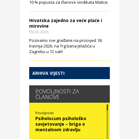
10 % popusta za članove sindikata Matice.
Hrvatska zajedno za veće plaće i
mirovine
09.03.2026.
Pozivamo sve građane na prosvjed 18.
travnja 2026. na Trg bana Jelačića u
Zagrebu u 12 sati!
ARHIVA VIJESTI
POVOLJNOSTI ZA
ČLANOVE
Povoljnosti
Psiholocum psihološko
savjetovanje – briga o
mentalnom zdravlju