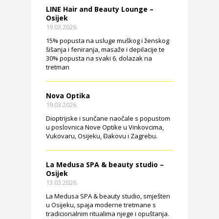
LINE Hair and Beauty Lounge –
Osijek
19.03.2026.
15% popusta na usluge muškog i ženskog
šišanja i feniranja, masaže i depilacije te
30% popusta na svaki 6. dolazak na
tretman
Nova Optika
19.03.2026.
Dioptrijske i sunčane naočale s popustom
u poslovnica Nove Optike u Vinkovcima,
Vukovaru, Osijeku, Đakovu i Zagrebu.
La Medusa SPA & beauty studio –
Osijek
13.03.2026.
La Medusa SPA & beauty studio, smješten
u Osijeku, spaja moderne tretmane s
tradicionalnim ritualima njege i opuštanja.