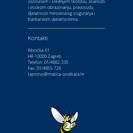
osnovnom i srednjem školstvu, znanosti
i visokom obrazovanju, pravosuđu,
djelatnosti mirovinskog osiguranja i
Kultura i edukacija
bankarskim djelatnostima.
Kazalište Gavella
Kontakti
Moda i ljepota
Salon vjenčanica Ljubav
Ribnička 61
HR-10000 Zagreb
Telefon: 01/4882-335
Gastro
Hotel Bunčić Vrbovec
Fax: 01/4855-726
tajnistvo@matica-sindikata.hr
Povoljnosti
Poliklinika Terme Selce
Odmor
Izletište i vinotočje VINIA