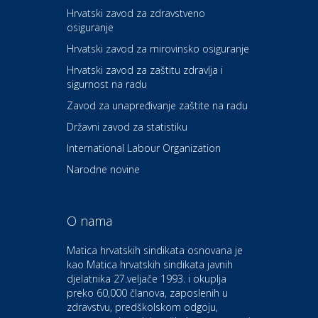
Hrvatski zavod za zdravstveno
osiguranje
Zdravlje i osiguranje
UNIQA osiguranje
Hrvatski zavod za mirovinsko osiguranje
Hrvatski zavod za zaštitu zdravlja i
sigurnost na radu
Povoljnosti
Ordinacija dentalne medicine
Zavod za unapređivanje zaštite na radu
Dental Sudar
Državni zavod za statistiku
International Labour Organization
Dom i dizajn
Euro-vrt – kosilice, motorne
Narodne novine
pile, strojevi i vrtni alat
O nama
Odmor
Bluesun hotel Kaj Marija
Matica hrvatskih sindikata osnovana je
Bistrica
kao Matica hrvatskih sindikata javnih
djelatnika 27.veljače 1993. i okuplja
preko 60,000 članova, zaposlenih u
Auto-moto i tehnika
zdravstvu, predškolskom odgoju,
CIAK Auto d.o.o.