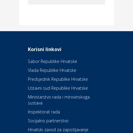
Dom i dizajn
Elektroinstalacijske usluge
Frankec
Odmor
Daruvarske toplice – ljekovita
Korisni linkovi
oaza na izvorima zdravlja
Sabor Republike Hrvatske
Vlada Republike Hrvatske
Kultura i edukacija
Kazalište Kerempuh
Predsjednik Republike Hrvatske
Ustavni sud Republike Hrvatske
Kultura i edukacija
Ministarstvo rada i mirovinskoga
Kazalište ZKM
sustava
Inspektorat rada
Socijalno partnerstvo
Auto-moto i tehnika
Carwiz rent a car
Hrvatski zavod za zapošljavanje