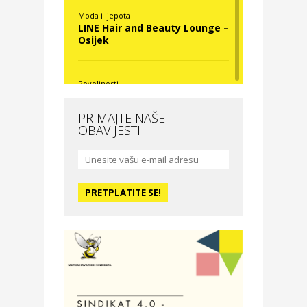
Moda i ljepota
LINE Hair and Beauty Lounge –
Osijek
Povoljnosti
Nova Optika
PRIMAJTE NAŠE
OBAVIJESTI
Moda i ljepota
La Medusa SPA & beauty
studio – Osijek
Odmor
Hotel Vila Ružica Crikvenica
Zdravlje i osiguranje
Certitudo osiguranja