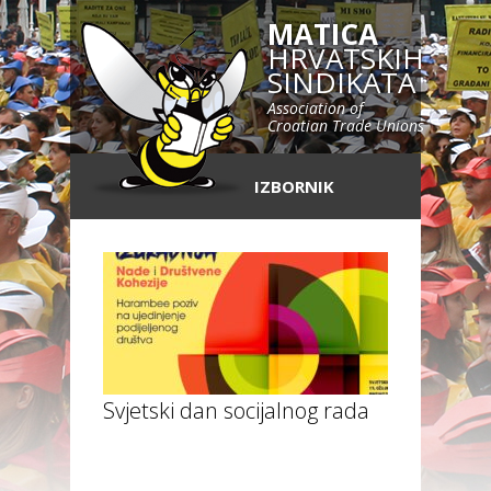
MATICA
HRVATSKIH
SINDIKATA
Association of
Croatian Trade Unions
IZBORNIK
Svjetski dan socijalnog rada