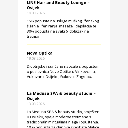
LINE Hair and Beauty Lounge –
Osijek
19.03.2026.
15% popusta na usluge muškog i ženskog
šišanja i feniranja, masaže i depilacije te
30% popusta na svaki 6. dolazak na
tretman
Nova Optika
19.03.2026.
Dioptrijske i sunčane naočale s popustom
u poslovnica Nove Optike u Vinkovcima,
Vukovaru, Osijeku, Đakovu i Zagrebu.
La Medusa SPA & beauty studio –
Osijek
13.03.2026.
La Medusa SPA & beauty studio, smješten
u Osijeku, spaja moderne tretmane s
tradicionalnim ritualima njege i opuštanja.
10 % popusta za članove sindikata Matice.