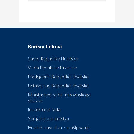
Dom i dizajn
Elektroinstalacijske usluge
Frankec
Odmor
Daruvarske toplice – ljekovita
Korisni linkovi
oaza na izvorima zdravlja
Sabor Republike Hrvatske
Vlada Republike Hrvatske
Kultura i edukacija
Kazalište Kerempuh
Predsjednik Republike Hrvatske
Ustavni sud Republike Hrvatske
Kultura i edukacija
Ministarstvo rada i mirovinskoga
Kazalište ZKM
sustava
Inspektorat rada
Socijalno partnerstvo
Auto-moto i tehnika
Carwiz rent a car
Hrvatski zavod za zapošljavanje