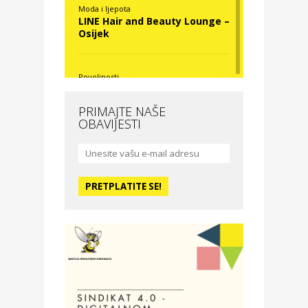
Moda i ljepota
LINE Hair and Beauty Lounge –
Osijek
Povoljnosti
Nova Optika
PRIMAJTE NAŠE
OBAVIJESTI
Moda i ljepota
La Medusa SPA & beauty
studio – Osijek
Odmor
Hotel Vila Ružica Crikvenica
Zdravlje i osiguranje
Certitudo osiguranja