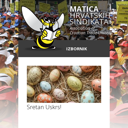
MATICA
HRVATSKIH
SINDIKATA
Association of
Croatian Trade Unions
IZBORNIK
Sretan Uskrs!