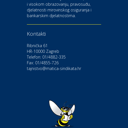
i visokom obrazovanju, pravosuđu,
djelatnosti mirovinskog osiguranja i
Kultura i edukacija
bankarskim djelatnostima.
Kazalište Gavella
Kontakti
Moda i ljepota
Salon vjenčanica Ljubav
Ribnička 61
HR-10000 Zagreb
Telefon: 01/4882-335
Gastro
Hotel Bunčić Vrbovec
Fax: 01/4855-726
tajnistvo@matica-sindikata.hr
Povoljnosti
Poliklinika Terme Selce
Odmor
Izletište i vinotočje VINIA
Povoljnosti