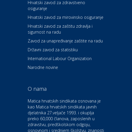
Hrvatski zavod za zdravstveno
osiguranje
Zdravlje i osiguranje
UNIQA osiguranje
Hrvatski zavod za mirovinsko osiguranje
Hrvatski zavod za zaštitu zdravlja i
sigurnost na radu
Povoljnosti
Ordinacija dentalne medicine
Zavod za unapređivanje zaštite na radu
Dental Sudar
Državni zavod za statistiku
International Labour Organization
Dom i dizajn
Euro-vrt – kosilice, motorne
Narodne novine
pile, strojevi i vrtni alat
O nama
Odmor
Bluesun hotel Kaj Marija
Matica hrvatskih sindikata osnovana je
Bistrica
kao Matica hrvatskih sindikata javnih
djelatnika 27.veljače 1993. i okuplja
preko 60,000 članova, zaposlenih u
Auto-moto i tehnika
zdravstvu, predškolskom odgoju,
CIAK Auto d.o.o.
osnovnom i srednjem školstvu, znanosti