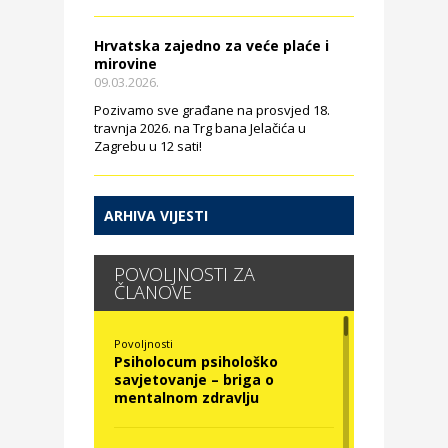
Hrvatska zajedno za veće plaće i
mirovine
09.03.2026.
Pozivamo sve građane na prosvjed 18.
travnja 2026. na Trg bana Jelačića u
Zagrebu u 12 sati!
ARHIVA VIJESTI
POVOLJNOSTI ZA
ČLANOVE
Povoljnosti
Psiholocum psihološko
savjetovanje – briga o
mentalnom zdravlju