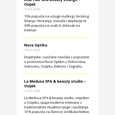
Osijek
19.03.2026.
15% popusta na usluge muškog i ženskog
šišanja i feniranja, masaže i depilacije te
30% popusta na svaki 6. dolazak na
tretman
Nova Optika
19.03.2026.
Dioptrijske i sunčane naočale s popustom
u poslovnica Nove Optike u Vinkovcima,
Vukovaru, Osijeku, Đakovu i Zagrebu.
La Medusa SPA & beauty studio –
Osijek
13.03.2026.
La Medusa SPA & beauty studio, smješten
u Osijeku, spaja moderne tretmane s
tradicionalnim ritualima njege i opuštanja.
10 % popusta za članove sindikata Matice.