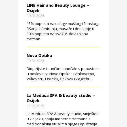
LINE Hair and Beauty Lounge –
Osijek
19.03.2026.
15% popusta na usluge muškog i ženskog
šišanja i feniranja, masaže i depilacije te
30% popusta na svaki 6. dolazak na
tretman
Nova Optika
19.03.2026.
Dioptrijske i sunčane naočale s popustom
u poslovnica Nove Optike u Vinkovcima,
Vukovaru, Osijeku, Đakovu i Zagrebu.
La Medusa SPA & beauty studio –
Osijek
13.03.2026.
La Medusa SPA & beauty studio, smješten
u Osijeku, spaja moderne tretmane s
tradicionalnim ritualima njege i opuštanja.