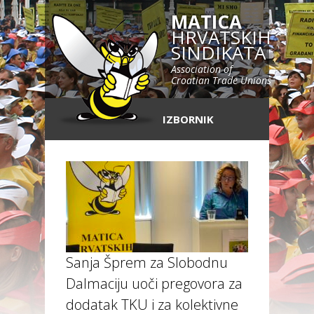
MATICA
HRVATSKIH
SINDIKATA
Association of
Croatian Trade Unions
IZBORNIK
Sanja Šprem za Slobodnu
Dalmaciju uoči pregovora za
dodatak TKU i za kolektivne