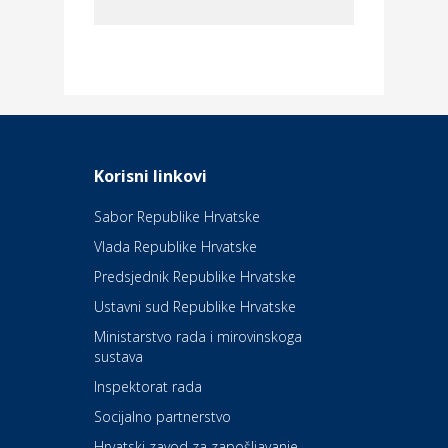
Dom i dizajn
Elektroinstalacijske usluge
Frankec
Odmor
Daruvarske toplice – ljekovita
Korisni linkovi
oaza na izvorima zdravlja
Sabor Republike Hrvatske
Vlada Republike Hrvatske
Kultura i edukacija
Kazalište Kerempuh
Predsjednik Republike Hrvatske
Ustavni sud Republike Hrvatske
Kultura i edukacija
Ministarstvo rada i mirovinskoga
Kazalište ZKM
sustava
Inspektorat rada
Socijalno partnerstvo
Auto-moto i tehnika
Carwiz rent a car
Hrvatski zavod za zapošljavanje