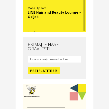
Moda i ljepota
LINE Hair and Beauty Lounge –
Osijek
Povoljnosti
Nova Optika
PRIMAJTE NAŠE
OBAVIJESTI
Moda i ljepota
La Medusa SPA & beauty
studio – Osijek
Odmor
Hotel Vila Ružica Crikvenica
Zdravlje i osiguranje
Certitudo osiguranja