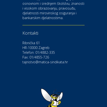
osnovnom i srednjem školstvu, znanosti
i visokom obrazovanju, pravosuđu,
djelatnosti mirovinskog osiguranja i
Kultura i edukacija
bankarskim djelatnostima.
Kazalište Gavella
Kontakti
Moda i ljepota
Salon vjenčanica Ljubav
Ribnička 61
HR-10000 Zagreb
Telefon: 01/4882-335
Gastro
Hotel Bunčić Vrbovec
Fax: 01/4855-726
tajnistvo@matica-sindikata.hr
Povoljnosti
Poliklinika Terme Selce
Odmor
Izletište i vinotočje VINIA