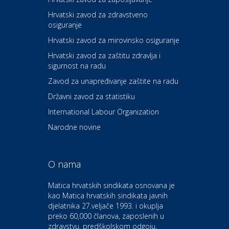
Hrvatski zavod za zdravstveno
osiguranje
Zdravlje i osiguranje
UNIQA osiguranje
Hrvatski zavod za mirovinsko osiguranje
Hrvatski zavod za zaštitu zdravlja i
sigurnost na radu
Povoljnosti
Ordinacija dentalne medicine
Zavod za unapređivanje zaštite na radu
Dental Sudar
Državni zavod za statistiku
International Labour Organization
Dom i dizajn
Euro-vrt – kosilice, motorne
Narodne novine
pile, strojevi i vrtni alat
O nama
Odmor
Bluesun hotel Kaj Marija
Matica hrvatskih sindikata osnovana je
Bistrica
kao Matica hrvatskih sindikata javnih
djelatnika 27.veljače 1993. i okuplja
preko 60,000 članova, zaposlenih u
Auto-moto i tehnika
zdravstvu, predškolskom odgoju,
CIAK Auto d.o.o.