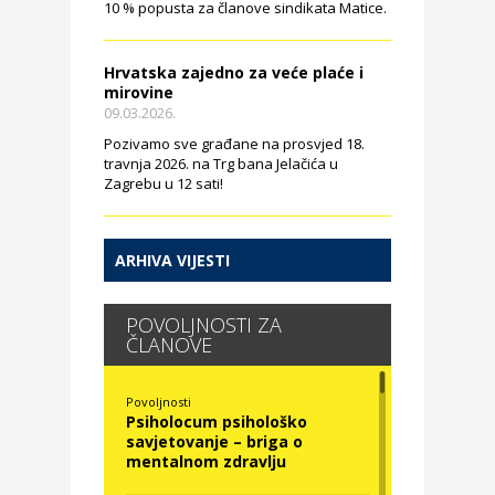
10 % popusta za članove sindikata Matice.
Hrvatska zajedno za veće plaće i
mirovine
09.03.2026.
Pozivamo sve građane na prosvjed 18.
travnja 2026. na Trg bana Jelačića u
Zagrebu u 12 sati!
ARHIVA VIJESTI
POVOLJNOSTI ZA
ČLANOVE
Povoljnosti
Psiholocum psihološko
savjetovanje – briga o
mentalnom zdravlju