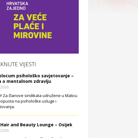
AKNUTE VIJESTI
olocum psihološko savjetovanje –
a o mentalnom zdravlju
.2026.
 Za članove sindikata udružene u Maticu
opusta na psihološke usluge i
tovanja.
 Hair and Beauty Lounge – Osijek
.2026.