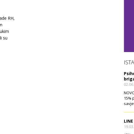
lade RH,
im
rukim
i su
IST
Psih
brig
02.06
NOVO!
15% p
savje
LINE
19.03