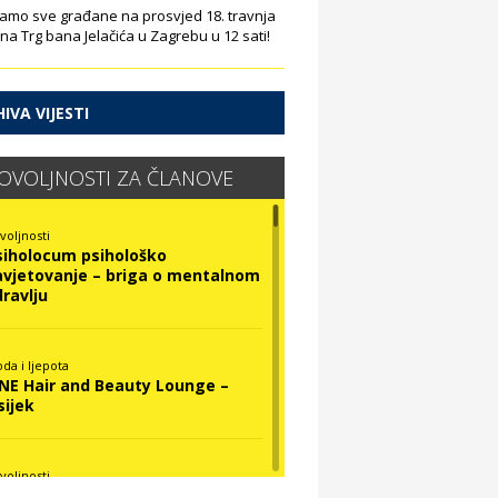
amo sve građane na prosvjed 18. travnja
 na Trg bana Jelačića u Zagrebu u 12 sati!
IVA VIJESTI
OVOLJNOSTI ZA ČLANOVE
voljnosti
siholocum psihološko
avjetovanje – briga o mentalnom
dravlju
da i ljepota
INE Hair and Beauty Lounge –
sijek
voljnosti
ova Optika