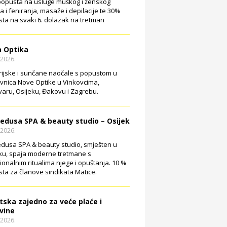
opusta na usluge muškog i ženskog
ja i feniranja, masaže i depilacije te 30%
ta na svaki 6. dolazak na tretman
 Optika
.2026.
rijske i sunčane naočale s popustom u
vnica Nove Optike u Vinkovcima,
aru, Osijeku, Đakovu i Zagrebu.
edusa SPA & beauty studio – Osijek
.2026.
dusa SPA & beauty studio, smješten u
ku, spaja moderne tretmane s
cionalnim ritualima njege i opuštanja. 10 %
ta za članove sindikata Matice.
tska zajedno za veće plaće i
vine
.2026.