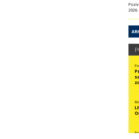
Poziv
2026.
ARH
P
Po
P
s
z
Mo
L
O
Po
N