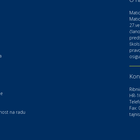
D
o
Matic
Matic
27.ve
Ku
K
člano
pred
škols
pravo
Ku
a
osigu
K
Kont
Au
C
Ribni
je
HR-1
Telef
Zd
e
U
Fax:
rnost na radu
tajni
Po
O
D