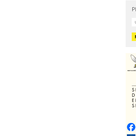
P
Mo
L
O
O
H
Zd
C
O
V
Po
Op
o