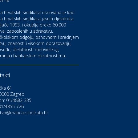
aruvarske toplice – ljekovita
aza na izvorima zdravlja
a hrvatskih sindikata osnovana je kao
a hrvatskih sindikata javnih djelatnika
ljače 1993. i okuplja preko 60,000
ltura i edukacija
azalište Kerempuh
va, zaposlenih u zdravstvu,
školskom odgoju, osnovnom i srednjem
tvu, znanosti i visokom obrazovanju,
suđu, djelatnosti mirovinskog
ltura i edukacija
ranja i bankarskim djelatnostima.
azalište ZKM
akti
to-moto i tehnika
arwiz rent a car
čka 61
0000 Zagreb
on: 01/4882-335
ravlje i osiguranje
NIQA osiguranje
 01/4855-726
stvo@matica-sindikata.hr
voljnosti
rdinacija dentalne medicine
ental Sudar