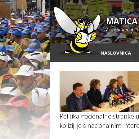
MATICA
Association of C
NASLOVNICA
Politika nacionalne stranke 
koliziji je s nacionalnim inte