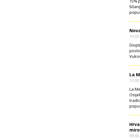
15% p
šišan
popus
Nova
19.03
Diopt
poslo
Vukov
La M
13.03
La Me
Osije
tradi
popus
Hrva
miro
09.03