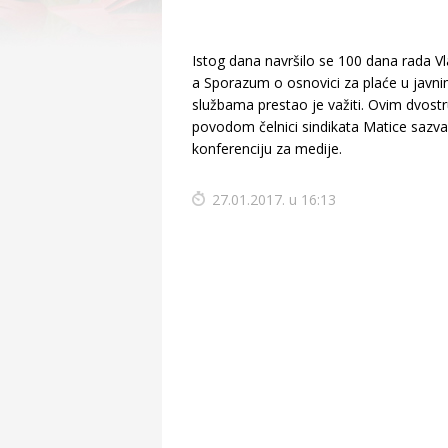
Istog dana navršilo se 100 dana rada V
a Sporazum o osnovici za plaće u javn
službama prestao je važiti. Ovim dvost
povodom čelnici sindikata Matice sazval
konferenciju za medije.
27.01.2017. u 16:13