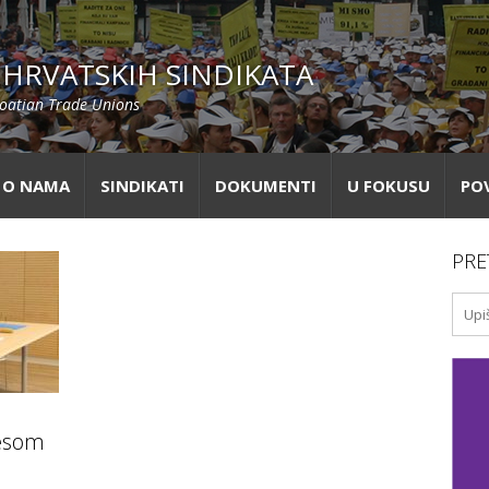
HRVATSKIH SINDIKATA
roatian Trade Unions
O NAMA
SINDIKATI
DOKUMENTI
U FOKUSU
PO
PRE
u
resom