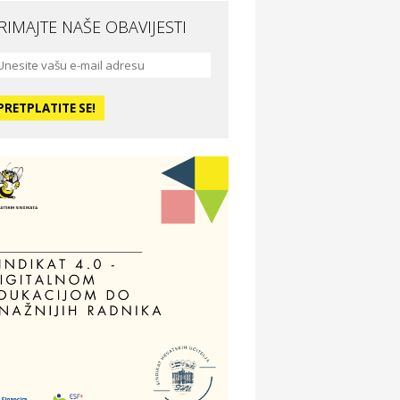
RIMAJTE NAŠE OBAVIJESTI
da i ljepota
a Medusa SPA & beauty studio –
sijek
dmor
otel Vila Ružica Crikvenica
ravlje i osiguranje
ertitudo osiguranja
dmor
illa Baranja – popust na smještaj
voljnosti
tika Adrialeće – online i fizičke
ptike