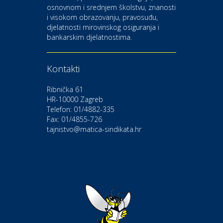
osnovnom i srednjem školstvu, znanosti
i visokom obrazovanju, pravosuđu,
djelatnosti mirovinskog osiguranja i
Kultura i edukacija
bankarskim djelatnostima.
Kazalište Gavella
Kontakti
Moda i ljepota
Salon vjenčanica Ljubav
Ribnička 61
HR-10000 Zagreb
Telefon: 01/4882-335
Gastro
Hotel Bunčić Vrbovec
Fax: 01/4855-726
tajnistvo@matica-sindikata.hr
Povoljnosti
Poliklinika Terme Selce
Odmor
Izletište i vinotočje VINIA