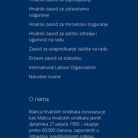
Hrvatski zavod za zdravstveno
osiguranje
Zdravlje i osiguranje
UNIQA osiguranje
Hrvatski zavod za mirovinsko osiguranje
Hrvatski zavod za zaštitu zdravlja i
sigurnost na radu
Povoljnosti
Ordinacija dentalne medicine
Zavod za unapređivanje zaštite na radu
Dental Sudar
Državni zavod za statistiku
International Labour Organization
Dom i dizajn
Euro-vrt – kosilice, motorne
Narodne novine
pile, strojevi i vrtni alat
O nama
Odmor
Bluesun hotel Kaj Marija
Matica hrvatskih sindikata osnovana je
Bistrica
kao Matica hrvatskih sindikata javnih
djelatnika 27.veljače 1993. i okuplja
preko 60,000 članova, zaposlenih u
Auto-moto i tehnika
zdravstvu, predškolskom odgoju,
CIAK Auto d.o.o.