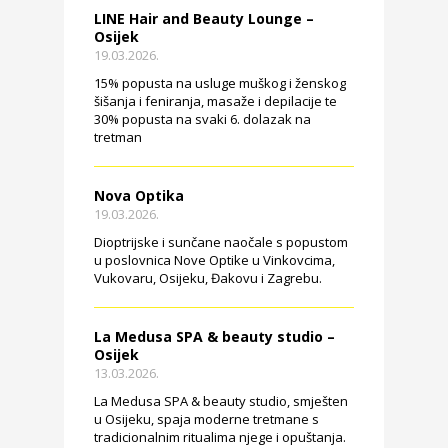
LINE Hair and Beauty Lounge –
Osijek
19.03.2026.
15% popusta na usluge muškog i ženskog
šišanja i feniranja, masaže i depilacije te
30% popusta na svaki 6. dolazak na
tretman
Nova Optika
19.03.2026.
Dioptrijske i sunčane naočale s popustom
u poslovnica Nove Optike u Vinkovcima,
Vukovaru, Osijeku, Đakovu i Zagrebu.
La Medusa SPA & beauty studio –
Osijek
13.03.2026.
La Medusa SPA & beauty studio, smješten
u Osijeku, spaja moderne tretmane s
tradicionalnim ritualima njege i opuštanja.