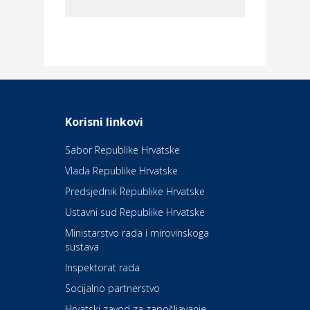
Dom i dizajn
Elektroinstalacijske usluge
Frankec
Odmor
Daruvarske toplice – ljekovita
Korisni linkovi
oaza na izvorima zdravlja
Sabor Republike Hrvatske
Vlada Republike Hrvatske
Kultura i edukacija
Kazalište Kerempuh
Predsjednik Republike Hrvatske
Ustavni sud Republike Hrvatske
Kultura i edukacija
Ministarstvo rada i mirovinskoga
Kazalište ZKM
sustava
Inspektorat rada
Socijalno partnerstvo
Auto-moto i tehnika
Carwiz rent a car
Hrvatski zavod za zapošljavanje