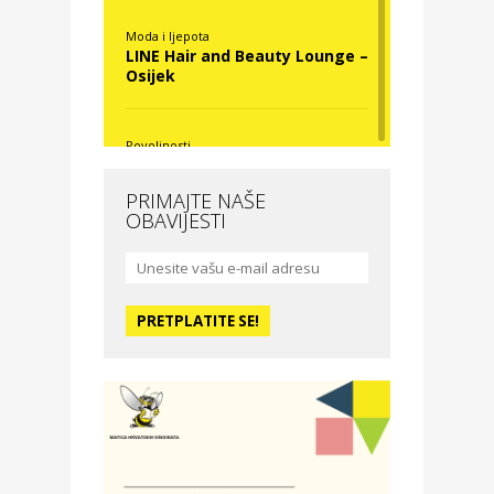
Moda i ljepota
LINE Hair and Beauty Lounge –
Osijek
Povoljnosti
Nova Optika
PRIMAJTE NAŠE
OBAVIJESTI
Moda i ljepota
La Medusa SPA & beauty
studio – Osijek
Odmor
Hotel Vila Ružica Crikvenica
Zdravlje i osiguranje
Certitudo osiguranja