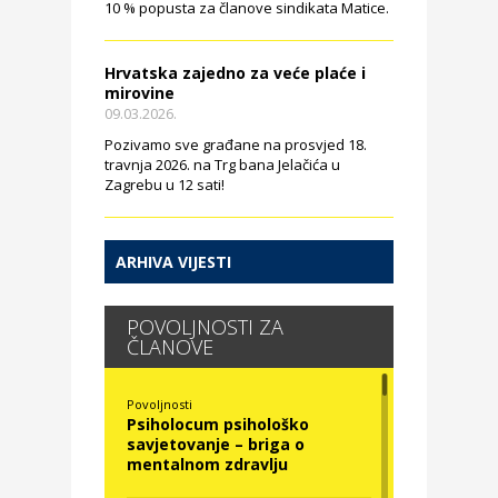
10 % popusta za članove sindikata Matice.
Hrvatska zajedno za veće plaće i
mirovine
09.03.2026.
Pozivamo sve građane na prosvjed 18.
travnja 2026. na Trg bana Jelačića u
Zagrebu u 12 sati!
ARHIVA VIJESTI
POVOLJNOSTI ZA
ČLANOVE
Povoljnosti
Psiholocum psihološko
savjetovanje – briga o
mentalnom zdravlju