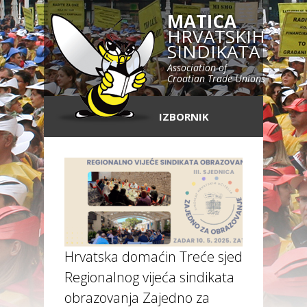
MATICA
HRVATSKIH
SINDIKATA
Association of
Croatian Trade Unions
IZBORNIK
Hrvatska domaćin Treće sjednice
Regionalnog vijeća sindikata
obrazovanja Zajedno za