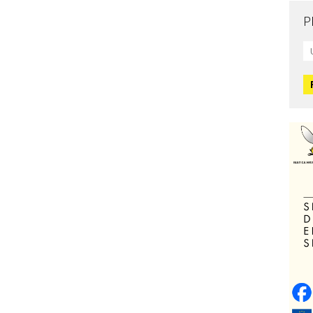
P
Mo
L
O
O
H
Zd
C
O
V
Po
Op
o