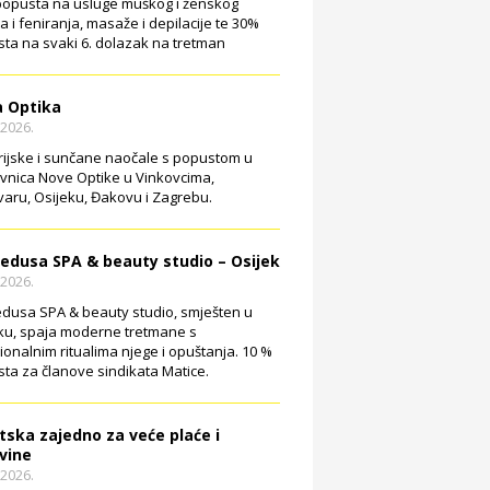
opusta na usluge muškog i ženskog
ja i feniranja, masaže i depilacije te 30%
ta na svaki 6. dolazak na tretman
 Optika
.2026.
rijske i sunčane naočale s popustom u
vnica Nove Optike u Vinkovcima,
aru, Osijeku, Đakovu i Zagrebu.
edusa SPA & beauty studio – Osijek
.2026.
dusa SPA & beauty studio, smješten u
ku, spaja moderne tretmane s
cionalnim ritualima njege i opuštanja. 10 %
ta za članove sindikata Matice.
tska zajedno za veće plaće i
vine
.2026.