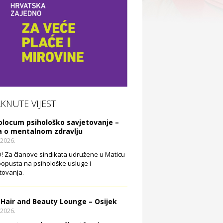
AKNUTE VIJESTI
olocum psihološko savjetovanje –
a o mentalnom zdravlju
.2026.
 Za članove sindikata udružene u Maticu
opusta na psihološke usluge i
tovanja.
 Hair and Beauty Lounge – Osijek
.2026.