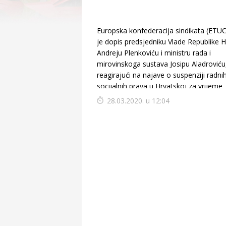
Europska konfederacija sindikata (ETUC
je dopis predsjedniku Vlade Republike 
Andreju Plenkoviću i ministru rada i
mirovinskoga sustava Josipu Aladroviću
reagirajući na najave o suspenziji radnih
socijalnih prava u Hrvatskoj za vrijeme
pandemije COVID-19.
28.03.2020. u 12:04