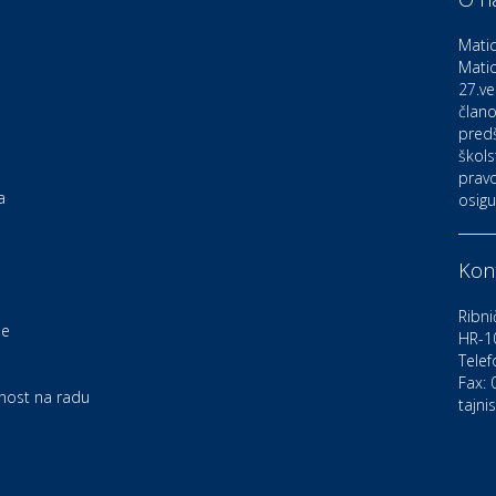
D
o
Matic
Matic
27.ve
Ku
K
člano
pred
škols
pravo
Ku
a
osigu
K
Kont
Au
C
Ribni
je
HR-1
Telef
Zd
e
U
Fax:
rnost na radu
tajni
Po
O
D