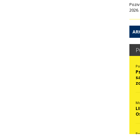
Poziv
2026.
ARH
P
Po
P
s
z
Mo
L
O
Po
N