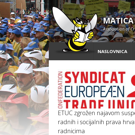
MATICA
Association of C
NASLOVNICA
ETUC zgrožen najavom suspe
radnih i socijalnih prava hrv
radnicima