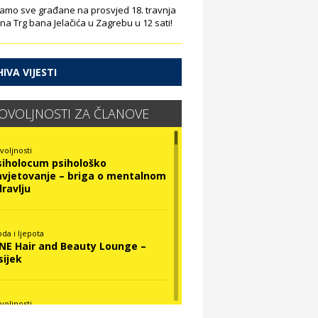
amo sve građane na prosvjed 18. travnja
 na Trg bana Jelačića u Zagrebu u 12 sati!
IVA VIJESTI
OVOLJNOSTI ZA ČLANOVE
voljnosti
siholocum psihološko
avjetovanje – briga o mentalnom
dravlju
da i ljepota
INE Hair and Beauty Lounge –
sijek
voljnosti
ova Optika