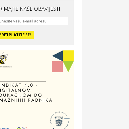
RIMAJTE NAŠE OBAVIJESTI
da i ljepota
a Medusa SPA & beauty studio –
sijek
dmor
otel Vila Ružica Crikvenica
ravlje i osiguranje
ertitudo osiguranja
dmor
illa Baranja – popust na smještaj
voljnosti
tika Adrialeće – online i fizičke
ptike