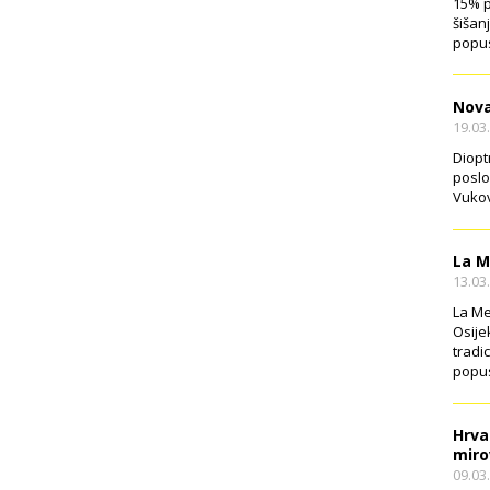
15% p
šišan
popus
Nova
19.03
Diopt
poslo
Vukov
La M
13.03
La Me
Osije
tradi
popus
Hrva
miro
09.03