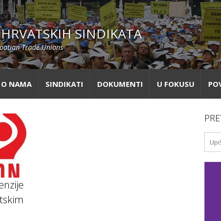
HRVATSKIH SINDIKATA
roatian Trade Unions
O NAMA
SINDIKATI
DOKUMENTI
U FOKUSU
PO
PRE
nzije
atskim