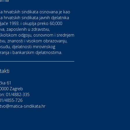
aruvarske toplice – ljekovita
aza na izvorima zdravlja
a hrvatskih sindikata osnovana je kao
a hrvatskih sindikata javnih djelatnika
ljače 1993. i okuplja preko 60,000
ltura i edukacija
azalište Kerempuh
va, zaposlenih u zdravstvu,
školskom odgoju, osnovnom i srednjem
tvu, znanosti i visokom obrazovanju,
suđu, djelatnosti mirovinskog
ltura i edukacija
ranja i bankarskim djelatnostima.
azalište ZKM
akti
to-moto i tehnika
arwiz rent a car
čka 61
0000 Zagreb
on: 01/4882-335
ravlje i osiguranje
NIQA osiguranje
 01/4855-726
stvo@matica-sindikata.hr
voljnosti
rdinacija dentalne medicine
ental Sudar