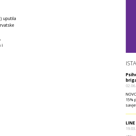
) uputila
Hrvatske
,
 i
IST
Psih
brig
02.06
NOVO!
15% p
savje
LINE
19.03