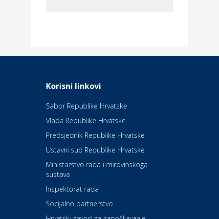
Dom i dizajn
Elektroinstalacijske usluge
Frankec
Odmor
Daruvarske toplice – ljekovita
Korisni linkovi
oaza na izvorima zdravlja
Sabor Republike Hrvatske
Vlada Republike Hrvatske
Kultura i edukacija
Kazalište Kerempuh
Predsjednik Republike Hrvatske
Ustavni sud Republike Hrvatske
Kultura i edukacija
Ministarstvo rada i mirovinskoga
Kazalište ZKM
sustava
Inspektorat rada
Socijalno partnerstvo
Auto-moto i tehnika
Carwiz rent a car
Hrvatski zavod za zapošljavanje