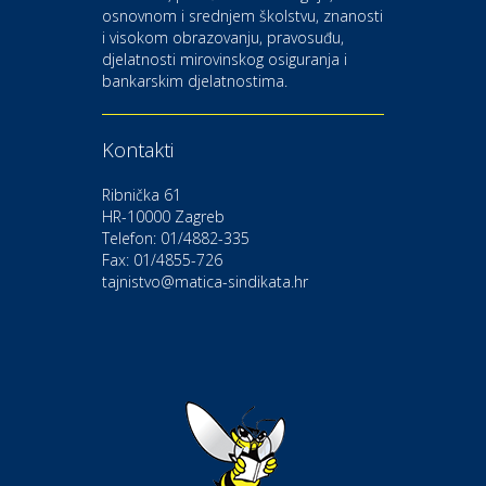
osnovnom i srednjem školstvu, znanosti
i visokom obrazovanju, pravosuđu,
djelatnosti mirovinskog osiguranja i
Kultura i edukacija
bankarskim djelatnostima.
Kazalište Gavella
Kontakti
Moda i ljepota
Salon vjenčanica Ljubav
Ribnička 61
HR-10000 Zagreb
Telefon: 01/4882-335
Gastro
Hotel Bunčić Vrbovec
Fax: 01/4855-726
tajnistvo@matica-sindikata.hr
Povoljnosti
Poliklinika Terme Selce
Odmor
Izletište i vinotočje VINIA