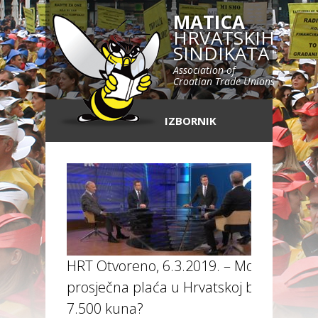
MATICA
HRVATSKIH
SINDIKATA
Association of
Croatian Trade Unions
IZBORNIK
HRT Otvoreno, 6.3.2019. – Može li
prosječna plaća u Hrvatskoj biti
7.500 kuna?