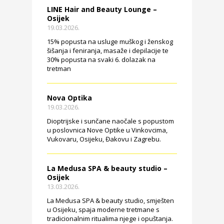
LINE Hair and Beauty Lounge –
Osijek
19.03.2026.
15% popusta na usluge muškog i ženskog
šišanja i feniranja, masaže i depilacije te
30% popusta na svaki 6. dolazak na
tretman
Nova Optika
19.03.2026.
Dioptrijske i sunčane naočale s popustom
u poslovnica Nove Optike u Vinkovcima,
Vukovaru, Osijeku, Đakovu i Zagrebu.
La Medusa SPA & beauty studio –
Osijek
13.03.2026.
La Medusa SPA & beauty studio, smješten
u Osijeku, spaja moderne tretmane s
tradicionalnim ritualima njege i opuštanja.