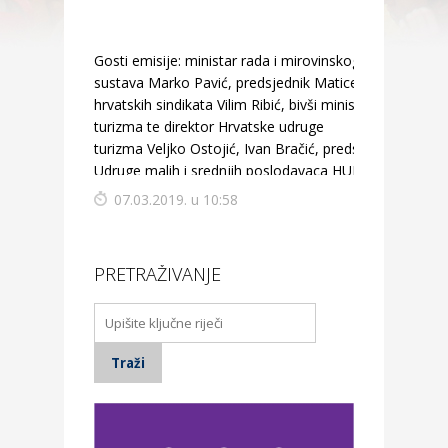
Gosti emisije: ministar rada i mirovinskog
sustava Marko Pavić, predsjednik Matice
hrvatskih sindikata Vilim Ribić, bivši ministar
turizma te direktor Hrvatske udruge
turizma Veljko Ostojić, Ivan Bračić, predsjednik
Udruge malih i srednjih poslodavaca HUP-a te
predsjednik Udruženja tekstilaca HGK Stjepan
07.03.2019. u 10:58
Pezo.
PRETRAŽIVANJE