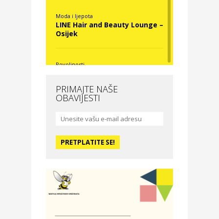
Moda i ljepota
LINE Hair and Beauty Lounge –
Osijek
Povoljnosti
Nova Optika
PRIMAJTE NAŠE
OBAVIJESTI
Moda i ljepota
La Medusa SPA & beauty
studio – Osijek
Odmor
Hotel Vila Ružica Crikvenica
Zdravlje i osiguranje
Certitudo osiguranja