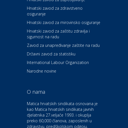
Hrvatski zavod za zdravstveno
osiguranje
Zdravlje i osiguranje
UNIQA osiguranje
Hrvatski zavod za mirovinsko osiguranje
Hrvatski zavod za zaštitu zdravlja i
sigurnost na radu
Povoljnosti
Ordinacija dentalne medicine
Zavod za unapređivanje zaštite na radu
Dental Sudar
Državni zavod za statistiku
International Labour Organization
Dom i dizajn
Euro-vrt – kosilice, motorne
Narodne novine
pile, strojevi i vrtni alat
O nama
Odmor
Bluesun hotel Kaj Marija
Matica hrvatskih sindikata osnovana je
Bistrica
kao Matica hrvatskih sindikata javnih
djelatnika 27.veljače 1993. i okuplja
preko 60,000 članova, zaposlenih u
Auto-moto i tehnika
zdravstvu, predškolskom odgoju,
CIAK Auto d.o.o.