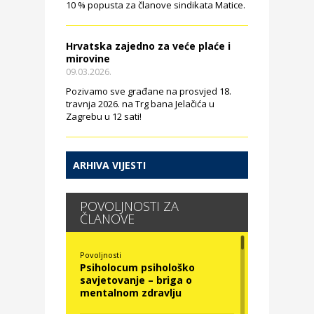
10 % popusta za članove sindikata Matice.
Hrvatska zajedno za veće plaće i
mirovine
09.03.2026.
Pozivamo sve građane na prosvjed 18.
travnja 2026. na Trg bana Jelačića u
Zagrebu u 12 sati!
ARHIVA VIJESTI
POVOLJNOSTI ZA
ČLANOVE
Povoljnosti
Psiholocum psihološko
savjetovanje – briga o
mentalnom zdravlju