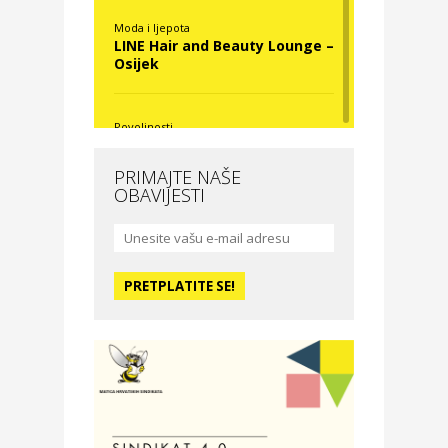
Moda i ljepota
LINE Hair and Beauty Lounge –
Osijek
Povoljnosti
Nova Optika
PRIMAJTE NAŠE
OBAVIJESTI
Moda i ljepota
La Medusa SPA & beauty
studio – Osijek
Odmor
Hotel Vila Ružica Crikvenica
Zdravlje i osiguranje
Certitudo osiguranja