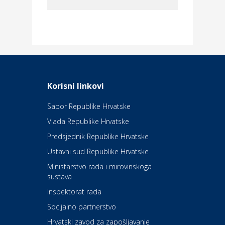
Dom i dizajn
Elektroinstalacijske usluge
Frankec
Odmor
Daruvarske toplice – ljekovita
Korisni linkovi
oaza na izvorima zdravlja
Sabor Republike Hrvatske
Vlada Republike Hrvatske
Kultura i edukacija
Kazalište Kerempuh
Predsjednik Republike Hrvatske
Ustavni sud Republike Hrvatske
Kultura i edukacija
Ministarstvo rada i mirovinskoga
Kazalište ZKM
sustava
Inspektorat rada
Socijalno partnerstvo
Auto-moto i tehnika
Carwiz rent a car
Hrvatski zavod za zapošljavanje