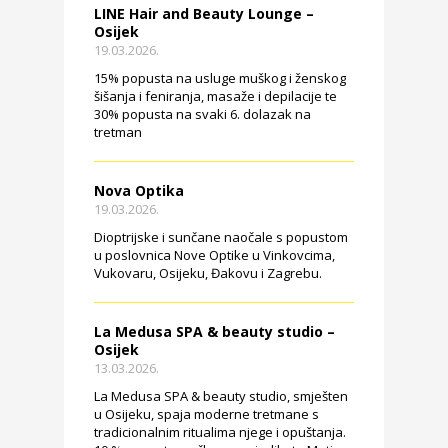
LINE Hair and Beauty Lounge –
Osijek
19.03.2026.
15% popusta na usluge muškog i ženskog
šišanja i feniranja, masaže i depilacije te
30% popusta na svaki 6. dolazak na
tretman
Nova Optika
19.03.2026.
Dioptrijske i sunčane naočale s popustom
u poslovnica Nove Optike u Vinkovcima,
Vukovaru, Osijeku, Đakovu i Zagrebu.
La Medusa SPA & beauty studio –
Osijek
13.03.2026.
La Medusa SPA & beauty studio, smješten
u Osijeku, spaja moderne tretmane s
tradicionalnim ritualima njege i opuštanja.