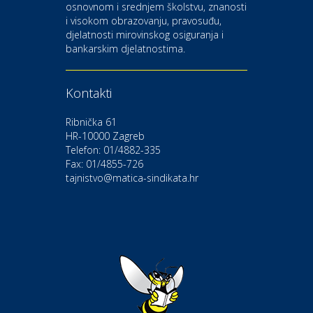
osnovnom i srednjem školstvu, znanosti
i visokom obrazovanju, pravosuđu,
djelatnosti mirovinskog osiguranja i
Kultura i edukacija
bankarskim djelatnostima.
Kazalište Gavella
Kontakti
Moda i ljepota
Salon vjenčanica Ljubav
Ribnička 61
HR-10000 Zagreb
Telefon: 01/4882-335
Gastro
Hotel Bunčić Vrbovec
Fax: 01/4855-726
tajnistvo@matica-sindikata.hr
Povoljnosti
Poliklinika Terme Selce
Odmor
Izletište i vinotočje VINIA