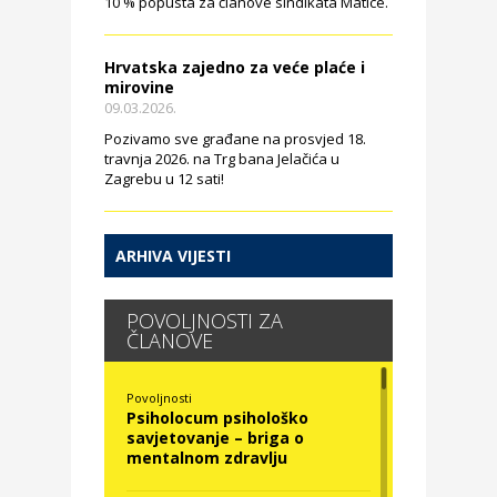
10 % popusta za članove sindikata Matice.
Hrvatska zajedno za veće plaće i
mirovine
09.03.2026.
Pozivamo sve građane na prosvjed 18.
travnja 2026. na Trg bana Jelačića u
Zagrebu u 12 sati!
ARHIVA VIJESTI
POVOLJNOSTI ZA
ČLANOVE
Povoljnosti
Psiholocum psihološko
savjetovanje – briga o
mentalnom zdravlju