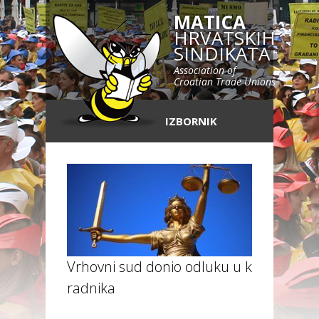
MATICA
HRVATSKIH
SINDIKATA
Association of
Croatian Trade Unions
IZBORNIK
Vrhovni sud donio odluku u korist
radnika