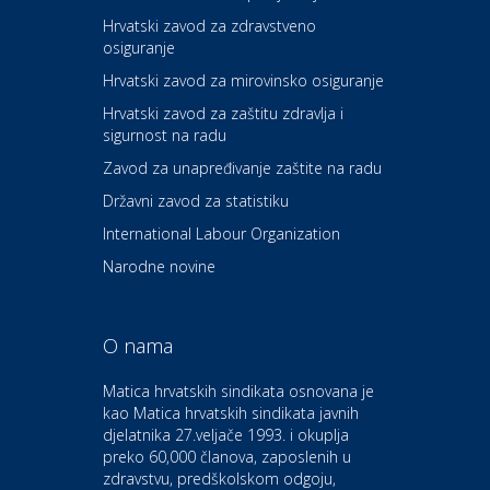
Hrvatski zavod za zdravstveno
osiguranje
Zdravlje i osiguranje
UNIQA osiguranje
Hrvatski zavod za mirovinsko osiguranje
Hrvatski zavod za zaštitu zdravlja i
sigurnost na radu
Povoljnosti
Ordinacija dentalne medicine
Zavod za unapređivanje zaštite na radu
Dental Sudar
Državni zavod za statistiku
International Labour Organization
Dom i dizajn
Euro-vrt – kosilice, motorne
Narodne novine
pile, strojevi i vrtni alat
O nama
Odmor
Bluesun hotel Kaj Marija
Matica hrvatskih sindikata osnovana je
Bistrica
kao Matica hrvatskih sindikata javnih
djelatnika 27.veljače 1993. i okuplja
preko 60,000 članova, zaposlenih u
Auto-moto i tehnika
zdravstvu, predškolskom odgoju,
CIAK Auto d.o.o.