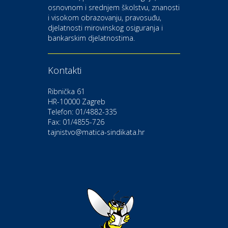
osnovnom i srednjem školstvu, znanosti
i visokom obrazovanju, pravosuđu,
djelatnosti mirovinskog osiguranja i
Kultura i edukacija
bankarskim djelatnostima.
Kazalište Gavella
Kontakti
Moda i ljepota
Salon vjenčanica Ljubav
Ribnička 61
HR-10000 Zagreb
Telefon: 01/4882-335
Gastro
Hotel Bunčić Vrbovec
Fax: 01/4855-726
tajnistvo@matica-sindikata.hr
Povoljnosti
Poliklinika Terme Selce
Odmor
Izletište i vinotočje VINIA