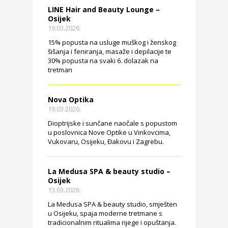
LINE Hair and Beauty Lounge –
Osijek
19.03.2026.
15% popusta na usluge muškog i ženskog
šišanja i feniranja, masaže i depilacije te
30% popusta na svaki 6. dolazak na
tretman
Nova Optika
19.03.2026.
Dioptrijske i sunčane naočale s popustom
u poslovnica Nove Optike u Vinkovcima,
Vukovaru, Osijeku, Đakovu i Zagrebu.
La Medusa SPA & beauty studio –
Osijek
13.03.2026.
La Medusa SPA & beauty studio, smješten
u Osijeku, spaja moderne tretmane s
tradicionalnim ritualima njege i opuštanja.