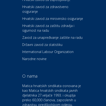
Hrvatski zavod za zdravstveno
osiguranje
Zdravlje i osiguranje
UNIQA osiguranje
Hrvatski zavod za mirovinsko osiguranje
Hrvatski zavod za zaštitu zdravlja i
sigurnost na radu
Povoljnosti
Ordinacija dentalne medicine
Zavod za unapređivanje zaštite na radu
Dental Sudar
Državni zavod za statistiku
International Labour Organization
Dom i dizajn
Euro-vrt – kosilice, motorne
Narodne novine
pile, strojevi i vrtni alat
O nama
Odmor
Bluesun hotel Kaj Marija
Matica hrvatskih sindikata osnovana je
Bistrica
kao Matica hrvatskih sindikata javnih
djelatnika 27.veljače 1993. i okuplja
preko 60,000 članova, zaposlenih u
Auto-moto i tehnika
zdravstvu, predškolskom odgoju,
CIAK Auto d.o.o.