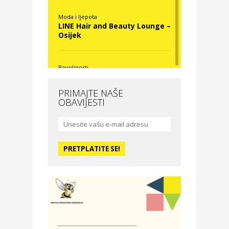
Moda i ljepota
LINE Hair and Beauty Lounge –
Osijek
Povoljnosti
Nova Optika
PRIMAJTE NAŠE
OBAVIJESTI
Moda i ljepota
La Medusa SPA & beauty
studio – Osijek
Odmor
Hotel Vila Ružica Crikvenica
Zdravlje i osiguranje
Certitudo osiguranja