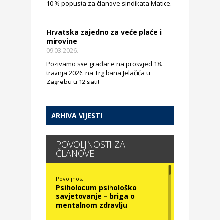
10 % popusta za članove sindikata Matice.
Hrvatska zajedno za veće plaće i
mirovine
09.03.2026.
Pozivamo sve građane na prosvjed 18.
travnja 2026. na Trg bana Jelačića u
Zagrebu u 12 sati!
ARHIVA VIJESTI
POVOLJNOSTI ZA
ČLANOVE
Povoljnosti
Psiholocum psihološko
savjetovanje – briga o
mentalnom zdravlju