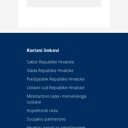
Dom i dizajn
Elektroinstalacijske usluge
Frankec
Odmor
Daruvarske toplice – ljekovita
Korisni linkovi
oaza na izvorima zdravlja
Sabor Republike Hrvatske
Vlada Republike Hrvatske
Kultura i edukacija
Kazalište Kerempuh
Predsjednik Republike Hrvatske
Ustavni sud Republike Hrvatske
Kultura i edukacija
Ministarstvo rada i mirovinskoga
Kazalište ZKM
sustava
Inspektorat rada
Socijalno partnerstvo
Auto-moto i tehnika
Carwiz rent a car
Hrvatski zavod za zapošljavanje