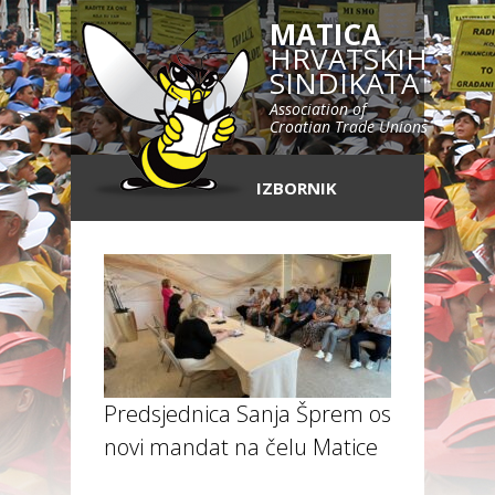
MATICA
HRVATSKIH
SINDIKATA
Association of
Croatian Trade Unions
IZBORNIK
Predsjednica Sanja Šprem osvojila
novi mandat na čelu Matice