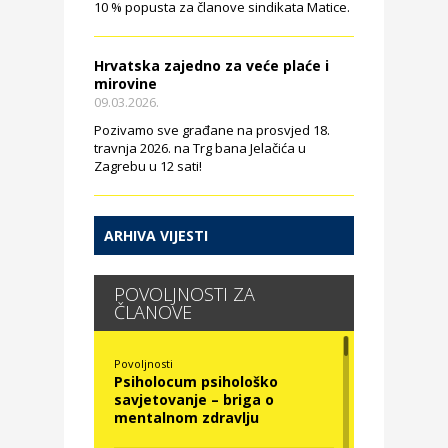
10 % popusta za članove sindikata Matice.
Hrvatska zajedno za veće plaće i
mirovine
09.03.2026.
Pozivamo sve građane na prosvjed 18.
travnja 2026. na Trg bana Jelačića u
Zagrebu u 12 sati!
ARHIVA VIJESTI
POVOLJNOSTI ZA
ČLANOVE
Povoljnosti
Psiholocum psihološko
savjetovanje – briga o
mentalnom zdravlju