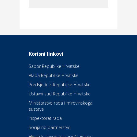
Dom i dizajn
Elektroinstalacijske usluge
Frankec
Odmor
Daruvarske toplice – ljekovita
Korisni linkovi
oaza na izvorima zdravlja
Sabor Republike Hrvatske
Vlada Republike Hrvatske
Kultura i edukacija
Kazalište Kerempuh
Predsjednik Republike Hrvatske
Ustavni sud Republike Hrvatske
Kultura i edukacija
Ministarstvo rada i mirovinskoga
Kazalište ZKM
sustava
Inspektorat rada
Socijalno partnerstvo
Auto-moto i tehnika
Carwiz rent a car
Hrvatski zavod za zapošljavanje