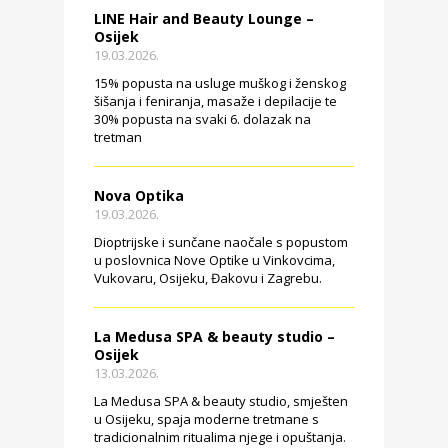
LINE Hair and Beauty Lounge –
Osijek
19.03.2026.
15% popusta na usluge muškog i ženskog
šišanja i feniranja, masaže i depilacije te
30% popusta na svaki 6. dolazak na
tretman
Nova Optika
19.03.2026.
Dioptrijske i sunčane naočale s popustom
u poslovnica Nove Optike u Vinkovcima,
Vukovaru, Osijeku, Đakovu i Zagrebu.
La Medusa SPA & beauty studio –
Osijek
13.03.2026.
La Medusa SPA & beauty studio, smješten
u Osijeku, spaja moderne tretmane s
tradicionalnim ritualima njege i opuštanja.