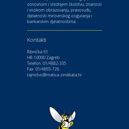
osnovnom i srednjem školstvu, znanosti
i visokom obrazovanju, pravosuđu,
djelatnosti mirovinskog osiguranja i
Kultura i edukacija
bankarskim djelatnostima.
Kazalište Gavella
Kontakti
Moda i ljepota
Salon vjenčanica Ljubav
Ribnička 61
HR-10000 Zagreb
Telefon: 01/4882-335
Gastro
Hotel Bunčić Vrbovec
Fax: 01/4855-726
tajnistvo@matica-sindikata.hr
Povoljnosti
Poliklinika Terme Selce
Odmor
Izletište i vinotočje VINIA