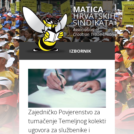
MATICA
HRVATSKIH
SINDIKATA
Association of
Croatian Trade Unions
IZBORNIK
Zajedničko Povjerenstvo za
tumačenje Temeljnog kolektivnog
ugovora za službenike i