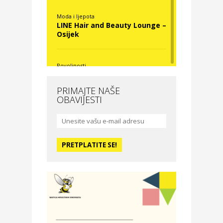
Moda i ljepota
LINE Hair and Beauty Lounge –
Osijek
Povoljnosti
Nova Optika
PRIMAJTE NAŠE
OBAVIJESTI
Moda i ljepota
La Medusa SPA & beauty
studio – Osijek
Odmor
Hotel Vila Ružica Crikvenica
Zdravlje i osiguranje
Certitudo osiguranja