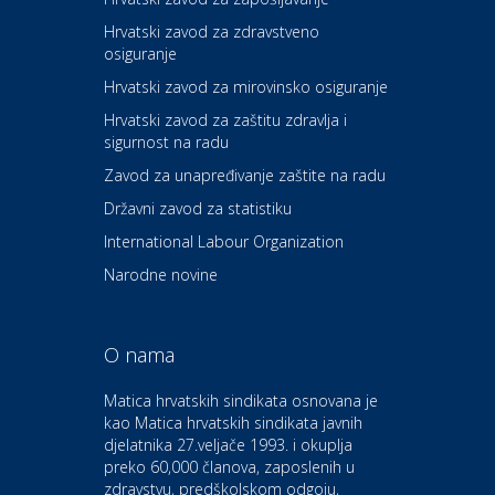
Hrvatski zavod za zdravstveno
osiguranje
Zdravlje i osiguranje
UNIQA osiguranje
Hrvatski zavod za mirovinsko osiguranje
Hrvatski zavod za zaštitu zdravlja i
sigurnost na radu
Povoljnosti
Ordinacija dentalne medicine
Zavod za unapređivanje zaštite na radu
Dental Sudar
Državni zavod za statistiku
International Labour Organization
Dom i dizajn
Euro-vrt – kosilice, motorne
Narodne novine
pile, strojevi i vrtni alat
O nama
Odmor
Bluesun hotel Kaj Marija
Matica hrvatskih sindikata osnovana je
Bistrica
kao Matica hrvatskih sindikata javnih
djelatnika 27.veljače 1993. i okuplja
preko 60,000 članova, zaposlenih u
Auto-moto i tehnika
zdravstvu, predškolskom odgoju,
CIAK Auto d.o.o.