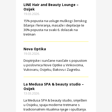
LINE Hair and Beauty Lounge –
Osijek
19.03.2026.
15% popusta na usluge muškog i ženskog
šišanja i feniranja, masaže i depilacije te
30% popusta na svaki 6. dolazak na
tretman
Nova Optika
19.03.2026.
Dioptrijske i sunčane naočale s popustom
u poslovnica Nove Optike u Vinkovcima,
Vukovaru, Osijeku, Đakovu i Zagrebu.
La Medusa SPA & beauty studio –
Osijek
13.03.2026.
La Medusa SPA & beauty studio, smješten
u Osijeku, spaja moderne tretmane s
tradicionalnim ritualima njege i opuštanja.