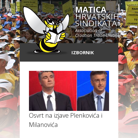
MATICA
HRVATSKIH
SINDIKATA
Association of
Croatian Trade Unions
IZBORNIK
Osvrt na izjave Plenkovića i
Milanovića