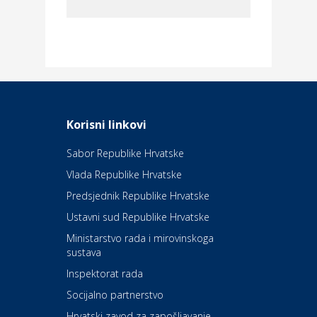
Dom i dizajn
Elektroinstalacijske usluge
Frankec
Odmor
Daruvarske toplice – ljekovita
Korisni linkovi
oaza na izvorima zdravlja
Sabor Republike Hrvatske
Vlada Republike Hrvatske
Kultura i edukacija
Kazalište Kerempuh
Predsjednik Republike Hrvatske
Ustavni sud Republike Hrvatske
Kultura i edukacija
Ministarstvo rada i mirovinskoga
Kazalište ZKM
sustava
Inspektorat rada
Socijalno partnerstvo
Auto-moto i tehnika
Carwiz rent a car
Hrvatski zavod za zapošljavanje