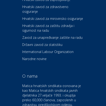
Hrvatski zavod za zdravstveno
osiguranje
Zdravlje i osiguranje
UNIQA osiguranje
Hrvatski zavod za mirovinsko osiguranje
Hrvatski zavod za zaštitu zdravlja i
sigurnost na radu
Povoljnosti
Ordinacija dentalne medicine
Zavod za unapređivanje zaštite na radu
Dental Sudar
Državni zavod za statistiku
International Labour Organization
Dom i dizajn
Euro-vrt – kosilice, motorne
Narodne novine
pile, strojevi i vrtni alat
O nama
Odmor
Bluesun hotel Kaj Marija
Matica hrvatskih sindikata osnovana je
Bistrica
kao Matica hrvatskih sindikata javnih
djelatnika 27.veljače 1993. i okuplja
preko 60,000 članova, zaposlenih u
Auto-moto i tehnika
zdravstvu, predškolskom odgoju,
CIAK Auto d.o.o.