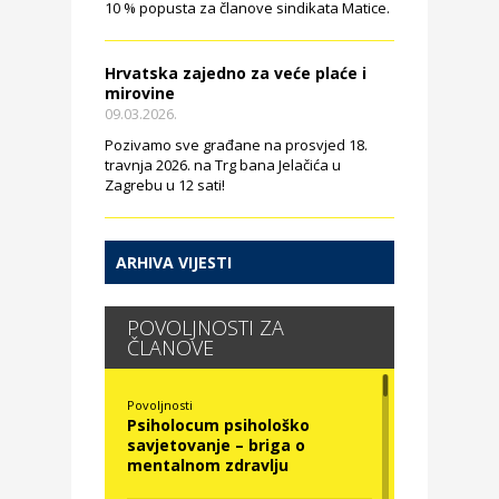
10 % popusta za članove sindikata Matice.
Hrvatska zajedno za veće plaće i
mirovine
09.03.2026.
Pozivamo sve građane na prosvjed 18.
travnja 2026. na Trg bana Jelačića u
Zagrebu u 12 sati!
ARHIVA VIJESTI
POVOLJNOSTI ZA
ČLANOVE
Povoljnosti
Psiholocum psihološko
savjetovanje – briga o
mentalnom zdravlju