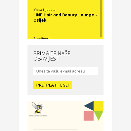
Moda i ljepota
LINE Hair and Beauty Lounge –
Osijek
Povoljnosti
Nova Optika
PRIMAJTE NAŠE
OBAVIJESTI
Moda i ljepota
La Medusa SPA & beauty
studio – Osijek
Odmor
Hotel Vila Ružica Crikvenica
Zdravlje i osiguranje
Certitudo osiguranja