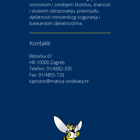
osnovnom i srednjem školstvu, znanosti
i visokom obrazovanju, pravosuđu,
djelatnosti mirovinskog osiguranja i
Kultura i edukacija
bankarskim djelatnostima.
Kazalište Gavella
Kontakti
Moda i ljepota
Salon vjenčanica Ljubav
Ribnička 61
HR-10000 Zagreb
Telefon: 01/4882-335
Gastro
Hotel Bunčić Vrbovec
Fax: 01/4855-726
tajnistvo@matica-sindikata.hr
Povoljnosti
Poliklinika Terme Selce
Odmor
Izletište i vinotočje VINIA