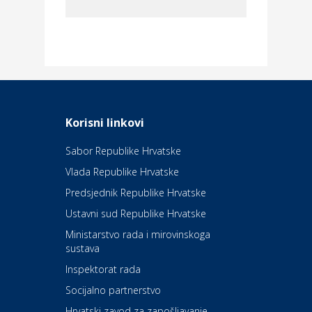
Dom i dizajn
Elektroinstalacijske usluge
Frankec
Odmor
Daruvarske toplice – ljekovita
Korisni linkovi
oaza na izvorima zdravlja
Sabor Republike Hrvatske
Vlada Republike Hrvatske
Kultura i edukacija
Kazalište Kerempuh
Predsjednik Republike Hrvatske
Ustavni sud Republike Hrvatske
Kultura i edukacija
Ministarstvo rada i mirovinskoga
Kazalište ZKM
sustava
Inspektorat rada
Socijalno partnerstvo
Auto-moto i tehnika
Carwiz rent a car
Hrvatski zavod za zapošljavanje