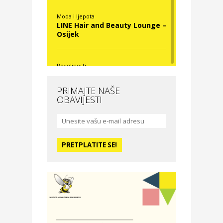
Moda i ljepota
LINE Hair and Beauty Lounge –
Osijek
Povoljnosti
Nova Optika
PRIMAJTE NAŠE
OBAVIJESTI
Moda i ljepota
La Medusa SPA & beauty
studio – Osijek
Odmor
Hotel Vila Ružica Crikvenica
Zdravlje i osiguranje
Certitudo osiguranja