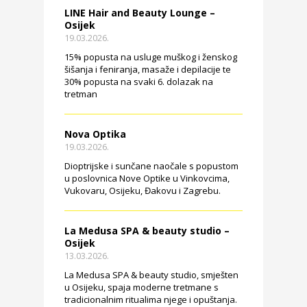
LINE Hair and Beauty Lounge –
Osijek
19.03.2026.
15% popusta na usluge muškog i ženskog
šišanja i feniranja, masaže i depilacije te
30% popusta na svaki 6. dolazak na
tretman
Nova Optika
19.03.2026.
Dioptrijske i sunčane naočale s popustom
u poslovnica Nove Optike u Vinkovcima,
Vukovaru, Osijeku, Đakovu i Zagrebu.
La Medusa SPA & beauty studio –
Osijek
13.03.2026.
La Medusa SPA & beauty studio, smješten
u Osijeku, spaja moderne tretmane s
tradicionalnim ritualima njege i opuštanja.