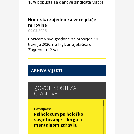
10 % popusta za članove sindikata Matice.
Hrvatska zajedno za veće plaće i
mirovine
09.03.2026.
Pozivamo sve građane na prosvjed 18.
travnja 2026. na Trg bana Jelačića u
Zagrebu u 12 sati!
ARHIVA VIJESTI
POVOLJNOSTI ZA
ČLANOVE
Povoljnosti
Psiholocum psihološko
savjetovanje – briga o
mentalnom zdravlju