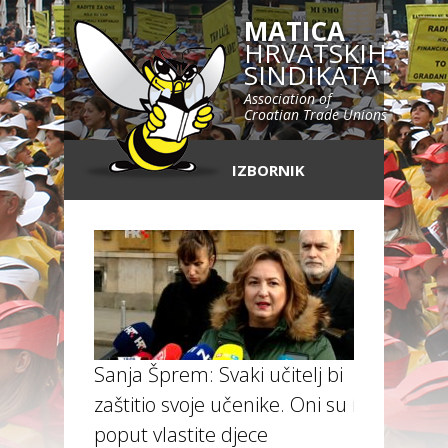
MATICA
HRVATSKIH
SINDIKATA
Association of
Croatian Trade Unions
IZBORNIK
Sanja Šprem: Svaki učitelj bi
zaštitio svoje učenike. Oni su im
poput vlastite djece