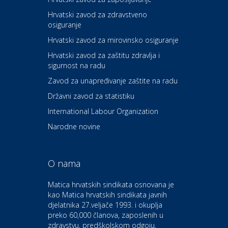
Hrvatski zavod za zdravstveno
osiguranje
Zdravlje i osiguranje
UNIQA osiguranje
Hrvatski zavod za mirovinsko osiguranje
Hrvatski zavod za zaštitu zdravlja i
sigurnost na radu
Povoljnosti
Ordinacija dentalne medicine
Zavod za unapređivanje zaštite na radu
Dental Sudar
Državni zavod za statistiku
International Labour Organization
Dom i dizajn
Euro-vrt – kosilice, motorne
Narodne novine
pile, strojevi i vrtni alat
O nama
Odmor
Bluesun hotel Kaj Marija
Matica hrvatskih sindikata osnovana je
Bistrica
kao Matica hrvatskih sindikata javnih
djelatnika 27.veljače 1993. i okuplja
preko 60,000 članova, zaposlenih u
Auto-moto i tehnika
zdravstvu, predškolskom odgoju,
CIAK Auto d.o.o.