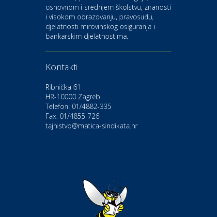
osnovnom i srednjem školstvu, znanosti
i visokom obrazovanju, pravosuđu,
djelatnosti mirovinskog osiguranja i
Kultura i edukacija
bankarskim djelatnostima.
Kazalište Gavella
Kontakti
Moda i ljepota
Salon vjenčanica Ljubav
Ribnička 61
HR-10000 Zagreb
Telefon: 01/4882-335
Gastro
Hotel Bunčić Vrbovec
Fax: 01/4855-726
tajnistvo@matica-sindikata.hr
Povoljnosti
Poliklinika Terme Selce
Odmor
Izletište i vinotočje VINIA