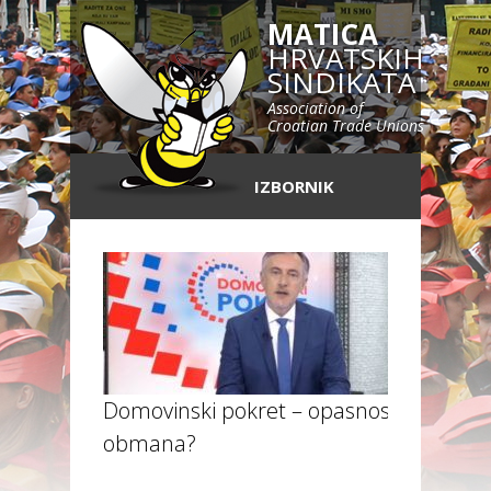
MATICA
HRVATSKIH
SINDIKATA
Association of
Croatian Trade Unions
IZBORNIK
Domovinski pokret – opasnost ili
obmana?