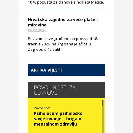
10 % popusta za članove sindikata Matice.
Hrvatska zajedno za veće plaće i
mirovine
09.03.2026.
Pozivamo sve građane na prosvjed 18.
travnja 2026. na Trg bana Jelačića u
Zagrebu u 12 sati!
ARHIVA VIJESTI
POVOLJNOSTI ZA
ČLANOVE
Povoljnosti
Psiholocum psihološko
savjetovanje – briga o
mentalnom zdravlju