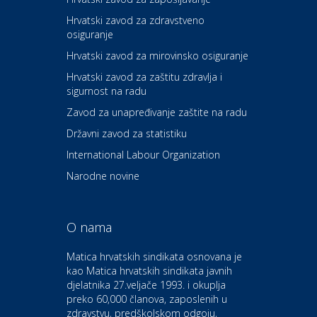
Hrvatski zavod za zdravstveno
osiguranje
Zdravlje i osiguranje
UNIQA osiguranje
Hrvatski zavod za mirovinsko osiguranje
Hrvatski zavod za zaštitu zdravlja i
sigurnost na radu
Povoljnosti
Ordinacija dentalne medicine
Zavod za unapređivanje zaštite na radu
Dental Sudar
Državni zavod za statistiku
International Labour Organization
Dom i dizajn
Euro-vrt – kosilice, motorne
Narodne novine
pile, strojevi i vrtni alat
O nama
Odmor
Bluesun hotel Kaj Marija
Matica hrvatskih sindikata osnovana je
Bistrica
kao Matica hrvatskih sindikata javnih
djelatnika 27.veljače 1993. i okuplja
preko 60,000 članova, zaposlenih u
Auto-moto i tehnika
zdravstvu, predškolskom odgoju,
CIAK Auto d.o.o.