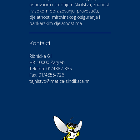
osnovnom i srednjem školstvu, znanosti
i visokom obrazovanju, pravosuđu,
djelatnosti mirovinskog osiguranja i
Kultura i edukacija
bankarskim djelatnostima.
Kazalište Gavella
Kontakti
Moda i ljepota
Salon vjenčanica Ljubav
Ribnička 61
HR-10000 Zagreb
Telefon: 01/4882-335
Gastro
Hotel Bunčić Vrbovec
Fax: 01/4855-726
tajnistvo@matica-sindikata.hr
Povoljnosti
Poliklinika Terme Selce
Odmor
Izletište i vinotočje VINIA