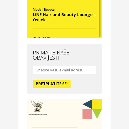
Moda i ljepota
LINE Hair and Beauty Lounge –
Osijek
Povoljnosti
Nova Optika
PRIMAJTE NAŠE
OBAVIJESTI
Moda i ljepota
La Medusa SPA & beauty
studio – Osijek
Odmor
Hotel Vila Ružica Crikvenica
Zdravlje i osiguranje
Certitudo osiguranja