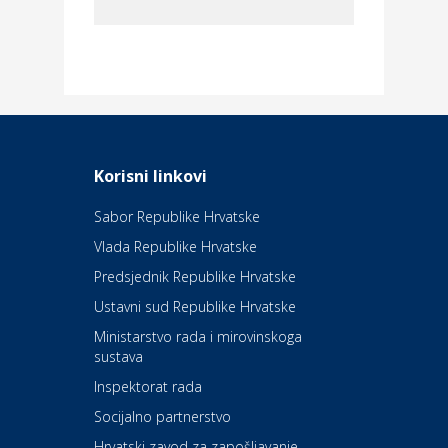
Dom i dizajn
Elektroinstalacijske usluge
Frankec
Odmor
Daruvarske toplice – ljekovita
Korisni linkovi
oaza na izvorima zdravlja
Sabor Republike Hrvatske
Vlada Republike Hrvatske
Kultura i edukacija
Kazalište Kerempuh
Predsjednik Republike Hrvatske
Ustavni sud Republike Hrvatske
Kultura i edukacija
Ministarstvo rada i mirovinskoga
Kazalište ZKM
sustava
Inspektorat rada
Socijalno partnerstvo
Auto-moto i tehnika
Carwiz rent a car
Hrvatski zavod za zapošljavanje