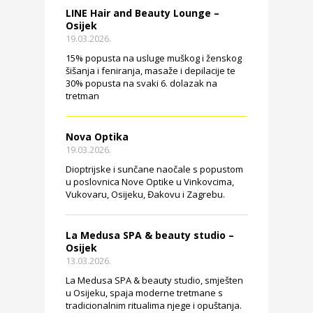
LINE Hair and Beauty Lounge –
Osijek
19.03.2026.
15% popusta na usluge muškog i ženskog
šišanja i feniranja, masaže i depilacije te
30% popusta na svaki 6. dolazak na
tretman
Nova Optika
19.03.2026.
Dioptrijske i sunčane naočale s popustom
u poslovnica Nove Optike u Vinkovcima,
Vukovaru, Osijeku, Đakovu i Zagrebu.
La Medusa SPA & beauty studio –
Osijek
13.03.2026.
La Medusa SPA & beauty studio, smješten
u Osijeku, spaja moderne tretmane s
tradicionalnim ritualima njege i opuštanja.