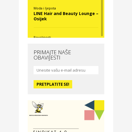
Moda i ljepota
LINE Hair and Beauty Lounge –
Osijek
Povoljnosti
Nova Optika
PRIMAJTE NAŠE
OBAVIJESTI
Moda i ljepota
La Medusa SPA & beauty
studio – Osijek
Odmor
Hotel Vila Ružica Crikvenica
Zdravlje i osiguranje
Certitudo osiguranja