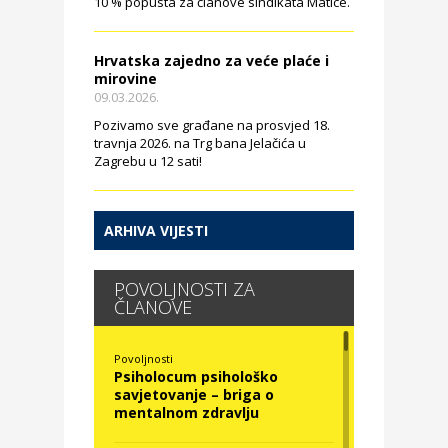
10 % popusta za članove sindikata Matice.
Hrvatska zajedno za veće plaće i
mirovine
09.03.2026.
Pozivamo sve građane na prosvjed 18.
travnja 2026. na Trg bana Jelačića u
Zagrebu u 12 sati!
ARHIVA VIJESTI
POVOLJNOSTI ZA
ČLANOVE
Povoljnosti
Psiholocum psihološko
savjetovanje – briga o
mentalnom zdravlju