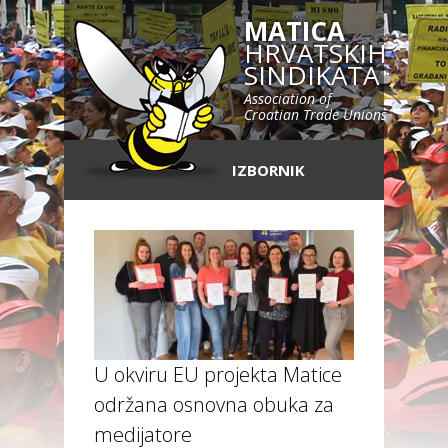
MATICA
HRVATSKIH
SINDIKATA
Association of
Croatian Trade Unions
IZBORNIK
U okviru EU projekta Matice
održana osnovna obuka za
medijatore