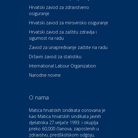
Hrvatski zavod za zdravstveno
osiguranje
Zdravlje i osiguranje
UNIQA osiguranje
Hrvatski zavod za mirovinsko osiguranje
Hrvatski zavod za zaštitu zdravlja i
sigurnost na radu
Povoljnosti
Ordinacija dentalne medicine
Zavod za unapređivanje zaštite na radu
Dental Sudar
Državni zavod za statistiku
International Labour Organization
Dom i dizajn
Euro-vrt – kosilice, motorne
Narodne novine
pile, strojevi i vrtni alat
O nama
Odmor
Bluesun hotel Kaj Marija
Matica hrvatskih sindikata osnovana je
Bistrica
kao Matica hrvatskih sindikata javnih
djelatnika 27.veljače 1993. i okuplja
preko 60,000 članova, zaposlenih u
Auto-moto i tehnika
zdravstvu, predškolskom odgoju,
CIAK Auto d.o.o.