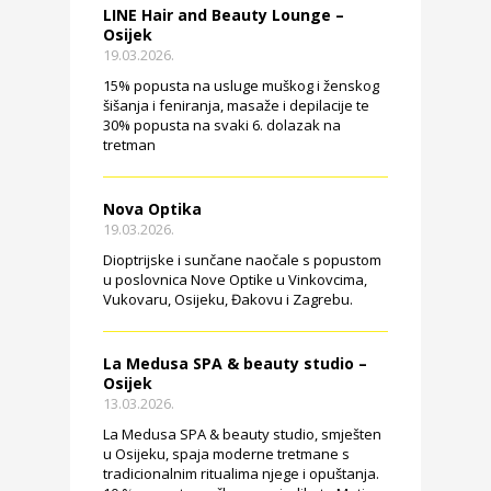
LINE Hair and Beauty Lounge –
Osijek
19.03.2026.
15% popusta na usluge muškog i ženskog
šišanja i feniranja, masaže i depilacije te
30% popusta na svaki 6. dolazak na
tretman
Nova Optika
19.03.2026.
Dioptrijske i sunčane naočale s popustom
u poslovnica Nove Optike u Vinkovcima,
Vukovaru, Osijeku, Đakovu i Zagrebu.
La Medusa SPA & beauty studio –
Osijek
13.03.2026.
La Medusa SPA & beauty studio, smješten
u Osijeku, spaja moderne tretmane s
tradicionalnim ritualima njege i opuštanja.