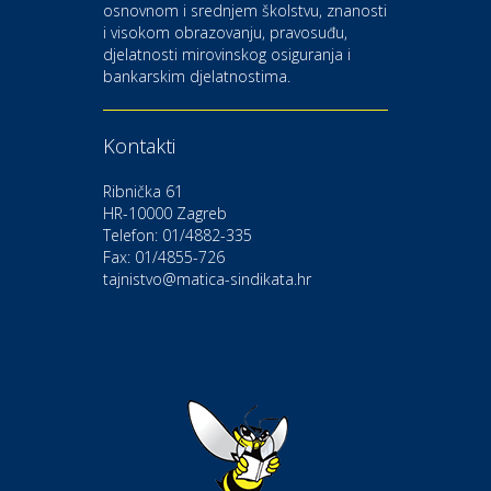
osnovnom i srednjem školstvu, znanosti
i visokom obrazovanju, pravosuđu,
djelatnosti mirovinskog osiguranja i
Kultura i edukacija
bankarskim djelatnostima.
Kazalište Gavella
Kontakti
Moda i ljepota
Salon vjenčanica Ljubav
Ribnička 61
HR-10000 Zagreb
Telefon: 01/4882-335
Gastro
Hotel Bunčić Vrbovec
Fax: 01/4855-726
tajnistvo@matica-sindikata.hr
Povoljnosti
Poliklinika Terme Selce
Odmor
Izletište i vinotočje VINIA