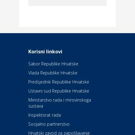
Dom i dizajn
Elektroinstalacijske usluge
Frankec
Odmor
Daruvarske toplice – ljekovita
Korisni linkovi
oaza na izvorima zdravlja
Sabor Republike Hrvatske
Vlada Republike Hrvatske
Kultura i edukacija
Kazalište Kerempuh
Predsjednik Republike Hrvatske
Ustavni sud Republike Hrvatske
Kultura i edukacija
Ministarstvo rada i mirovinskoga
Kazalište ZKM
sustava
Inspektorat rada
Socijalno partnerstvo
Auto-moto i tehnika
Carwiz rent a car
Hrvatski zavod za zapošljavanje