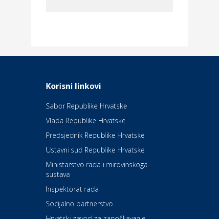
Dom i dizajn
Elektroinstalacijske usluge
Frankec
Odmor
Daruvarske toplice – ljekovita
Korisni linkovi
oaza na izvorima zdravlja
Sabor Republike Hrvatske
Vlada Republike Hrvatske
Kultura i edukacija
Kazalište Kerempuh
Predsjednik Republike Hrvatske
Ustavni sud Republike Hrvatske
Kultura i edukacija
Ministarstvo rada i mirovinskoga
Kazalište ZKM
sustava
Inspektorat rada
Socijalno partnerstvo
Auto-moto i tehnika
Carwiz rent a car
Hrvatski zavod za zapošljavanje