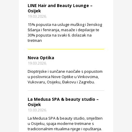
LINE Hair and Beauty Lounge –
Osijek
19.03.2026.
15% popusta na usluge muškog i ženskog
šišanja i feniranja, masaže i depilacije te
30% popusta na svaki 6. dolazak na
tretman
Nova Optika
19.03.2026.
Dioptrijske i sunčane naočale s popustom
u poslovnica Nove Optike u Vinkovcima,
Vukovaru, Osijeku, Đakovu i Zagrebu.
La Medusa SPA & beauty studio –
Osijek
13.03.2026.
La Medusa SPA & beauty studio, smješten
u Osijeku, spaja moderne tretmane s
tradicionalnim ritualima njege i opuštanja.