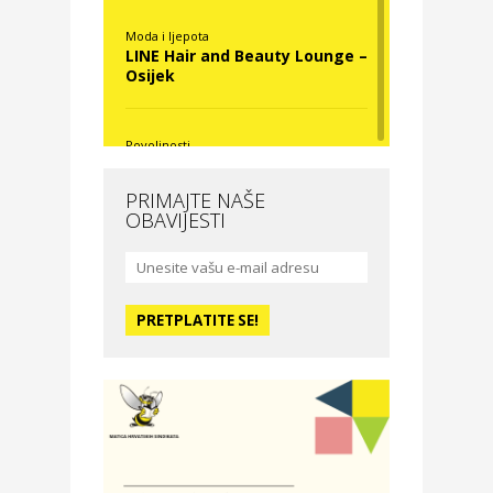
Moda i ljepota
LINE Hair and Beauty Lounge –
Osijek
Povoljnosti
Nova Optika
PRIMAJTE NAŠE
OBAVIJESTI
Moda i ljepota
La Medusa SPA & beauty
studio – Osijek
Odmor
Hotel Vila Ružica Crikvenica
Zdravlje i osiguranje
Certitudo osiguranja