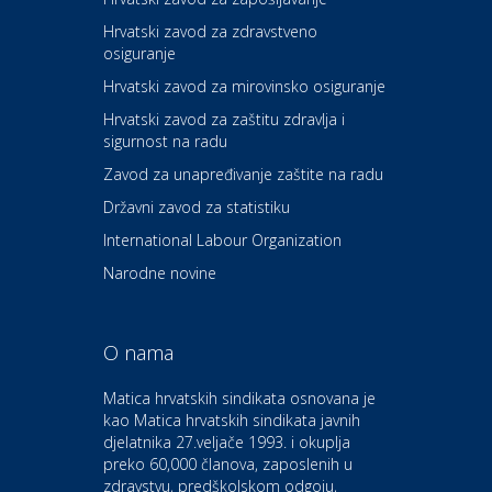
Hrvatski zavod za zdravstveno
osiguranje
Zdravlje i osiguranje
UNIQA osiguranje
Hrvatski zavod za mirovinsko osiguranje
Hrvatski zavod za zaštitu zdravlja i
sigurnost na radu
Povoljnosti
Ordinacija dentalne medicine
Zavod za unapređivanje zaštite na radu
Dental Sudar
Državni zavod za statistiku
International Labour Organization
Dom i dizajn
Euro-vrt – kosilice, motorne
Narodne novine
pile, strojevi i vrtni alat
O nama
Odmor
Bluesun hotel Kaj Marija
Matica hrvatskih sindikata osnovana je
Bistrica
kao Matica hrvatskih sindikata javnih
djelatnika 27.veljače 1993. i okuplja
preko 60,000 članova, zaposlenih u
Auto-moto i tehnika
zdravstvu, predškolskom odgoju,
CIAK Auto d.o.o.