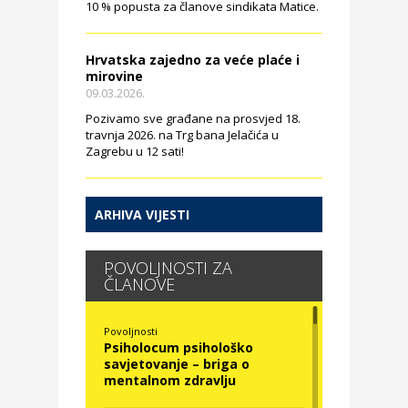
10 % popusta za članove sindikata Matice.
Hrvatska zajedno za veće plaće i
mirovine
09.03.2026.
Pozivamo sve građane na prosvjed 18.
travnja 2026. na Trg bana Jelačića u
Zagrebu u 12 sati!
ARHIVA VIJESTI
POVOLJNOSTI ZA
ČLANOVE
Povoljnosti
Psiholocum psihološko
savjetovanje – briga o
mentalnom zdravlju