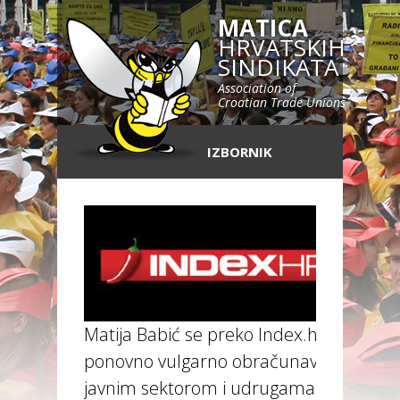
MATICA
HRVATSKIH
SINDIKATA
Association of
Croatian Trade Unions
IZBORNIK
Matija Babić se preko Index.hr-a
ponovno vulgarno obračunava s
javnim sektorom i udrugama