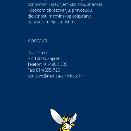
osnovnom i srednjem školstvu, znanosti
i visokom obrazovanju, pravosuđu,
djelatnosti mirovinskog osiguranja i
Kultura i edukacija
bankarskim djelatnostima.
Kazalište Gavella
Kontakti
Moda i ljepota
Salon vjenčanica Ljubav
Ribnička 61
HR-10000 Zagreb
Telefon: 01/4882-335
Gastro
Hotel Bunčić Vrbovec
Fax: 01/4855-726
tajnistvo@matica-sindikata.hr
Povoljnosti
Poliklinika Terme Selce
Odmor
Izletište i vinotočje VINIA