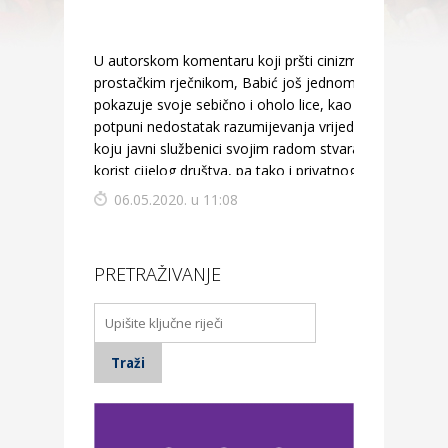
U autorskom komentaru koji pršti cinizmom i
prostačkim rječnikom, Babić još jednom
pokazuje svoje sebično i oholo lice, kao i
potpuni nedostatak razumijevanja vrijednosti
koju javni službenici svojim radom stvaraju u
korist cijelog društva, pa tako i privatnog
sektora.
06.05.2020. u 11:08
PRETRAŽIVANJE