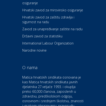
osiguranje
Zdravlje i osiguranje
UNIQA osiguranje
Hrvatski zavod za mirovinsko osiguranje
Hrvatski zavod za zaštitu zdravlja i
sigurnost na radu
Povoljnosti
Ordinacija dentalne medicine
Zavod za unapređivanje zaštite na radu
Dental Sudar
Državni zavod za statistiku
International Labour Organization
Dom i dizajn
Euro-vrt – kosilice, motorne
Narodne novine
pile, strojevi i vrtni alat
O nama
Odmor
Bluesun hotel Kaj Marija
Matica hrvatskih sindikata osnovana je
Bistrica
kao Matica hrvatskih sindikata javnih
djelatnika 27.veljače 1993. i okuplja
preko 60,000 članova, zaposlenih u
Auto-moto i tehnika
zdravstvu, predškolskom odgoju,
CIAK Auto d.o.o.
osnovnom i srednjem školstvu, znanosti
i visokom obrazovanju, pravosuđu,