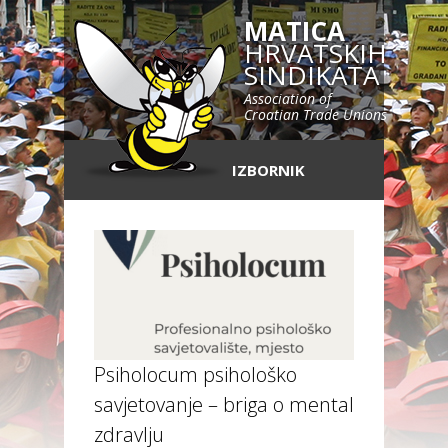
MATICA
HRVATSKIH
SINDIKATA
Association of
Croatian Trade Unions
IZBORNIK
Psiholocum psihološko
savjetovanje – briga o mentalnom
zdravlju