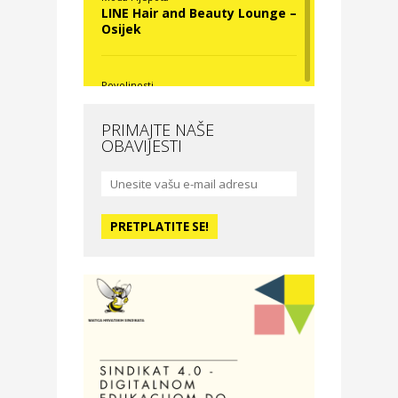
LINE Hair and Beauty Lounge –
Osijek
Povoljnosti
Nova Optika
PRIMAJTE NAŠE
OBAVIJESTI
Moda i ljepota
La Medusa SPA & beauty
studio – Osijek
Odmor
Hotel Vila Ružica Crikvenica
Zdravlje i osiguranje
Certitudo osiguranja
Odmor