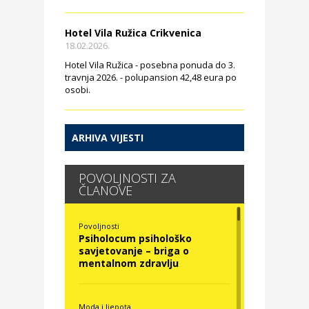
Hotel Vila Ružica Crikvenica
18.02.2026.
Hotel Vila Ružica - posebna ponuda do 3.
travnja 2026. - polupansion 42,48 eura po
osobi.
ARHIVA VIJESTI
POVOLJNOSTI ZA
ČLANOVE
Povoljnosti
Psiholocum psihološko
savjetovanje – briga o
mentalnom zdravlju
Moda i ljepota