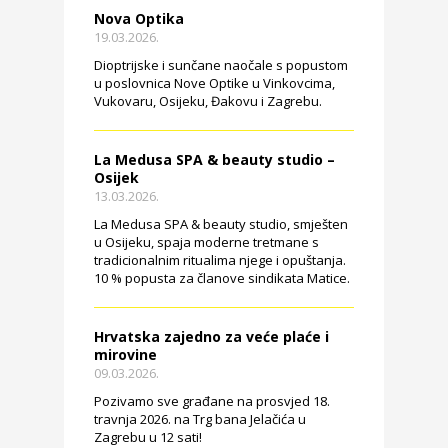
Nova Optika
19.03.2026.
Dioptrijske i sunčane naočale s popustom
u poslovnica Nove Optike u Vinkovcima,
Vukovaru, Osijeku, Đakovu i Zagrebu.
La Medusa SPA & beauty studio –
Osijek
13.03.2026.
La Medusa SPA & beauty studio, smješten
u Osijeku, spaja moderne tretmane s
tradicionalnim ritualima njege i opuštanja.
10 % popusta za članove sindikata Matice.
Hrvatska zajedno za veće plaće i
mirovine
09.03.2026.
Pozivamo sve građane na prosvjed 18.
travnja 2026. na Trg bana Jelačića u
Zagrebu u 12 sati!