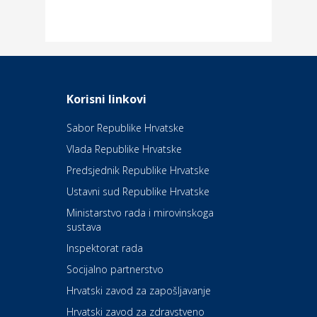
Dom i dizajn
Elektroinstalacijske usluge
Frankec
Odmor
Daruvarske toplice – ljekovita
Korisni linkovi
oaza na izvorima zdravlja
Sabor Republike Hrvatske
Vlada Republike Hrvatske
Kultura i edukacija
Kazalište Kerempuh
Predsjednik Republike Hrvatske
Ustavni sud Republike Hrvatske
Kultura i edukacija
Ministarstvo rada i mirovinskoga
Kazalište ZKM
sustava
Inspektorat rada
Socijalno partnerstvo
Auto-moto i tehnika
Carwiz rent a car
Hrvatski zavod za zapošljavanje
Hrvatski zavod za zdravstveno