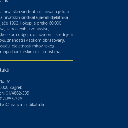
aruvarske toplice – ljekovita
aza na izvorima zdravlja
a hrvatskih sindikata osnovana je kao
a hrvatskih sindikata javnih djelatnika
ljače 1993. i okuplja preko 60,000
ltura i edukacija
azalište Kerempuh
va, zaposlenih u zdravstvu,
školskom odgoju, osnovnom i srednjem
tvu, znanosti i visokom obrazovanju,
suđu, djelatnosti mirovinskog
ltura i edukacija
ranja i bankarskim djelatnostima.
azalište ZKM
akti
to-moto i tehnika
arwiz rent a car
čka 61
0000 Zagreb
on: 01/4882-335
ravlje i osiguranje
NIQA osiguranje
 01/4855-726
stvo@matica-sindikata.hr
voljnosti
rdinacija dentalne medicine
ental Sudar