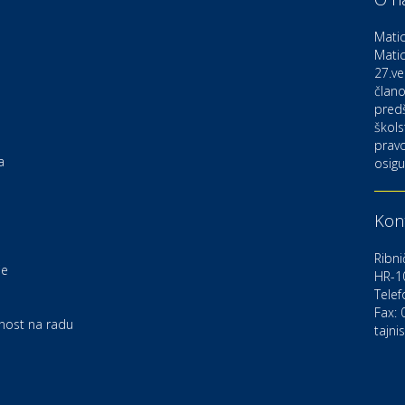
D
o
Matic
Matic
27.ve
Ku
K
člano
pred
škols
pravo
Ku
a
osigu
K
Kont
Au
C
Ribni
je
HR-1
Telef
Zd
e
U
Fax:
rnost na radu
tajni
Po
O
D