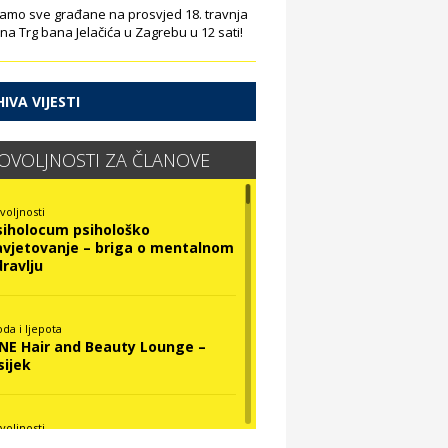
amo sve građane na prosvjed 18. travnja
 na Trg bana Jelačića u Zagrebu u 12 sati!
IVA VIJESTI
OVOLJNOSTI ZA ČLANOVE
voljnosti
siholocum psihološko
avjetovanje – briga o mentalnom
dravlju
da i ljepota
INE Hair and Beauty Lounge –
sijek
voljnosti
ova Optika