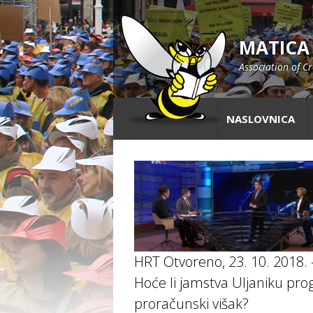
MATICA
Association of C
NASLOVNICA
HRT Otvoreno, 23. 10. 2018. 
Hoće li jamstva Uljaniku prog
proračunski višak?