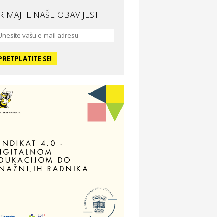
RIMAJTE NAŠE OBAVIJESTI
da i ljepota
a Medusa SPA & beauty studio –
sijek
dmor
otel Vila Ružica Crikvenica
ravlje i osiguranje
ertitudo osiguranja
dmor
illa Baranja – popust na smještaj
voljnosti
tika Adrialeće – online i fizičke
ptike