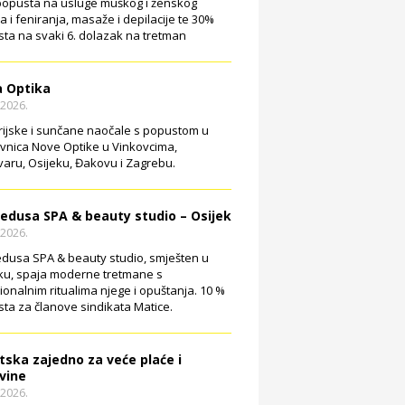
opusta na usluge muškog i ženskog
ja i feniranja, masaže i depilacije te 30%
ta na svaki 6. dolazak na tretman
 Optika
.2026.
rijske i sunčane naočale s popustom u
vnica Nove Optike u Vinkovcima,
aru, Osijeku, Đakovu i Zagrebu.
edusa SPA & beauty studio – Osijek
.2026.
dusa SPA & beauty studio, smješten u
ku, spaja moderne tretmane s
cionalnim ritualima njege i opuštanja. 10 %
ta za članove sindikata Matice.
tska zajedno za veće plaće i
vine
.2026.