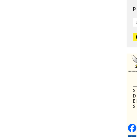
P
Mo
L
O
O
H
Zd
C
O
V
Po
Op
o