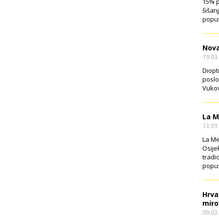
15% p
šišan
popus
Nova
19.03
Diopt
poslo
Vukov
La M
13.03
La Me
Osije
tradi
popus
Hrva
miro
09.03