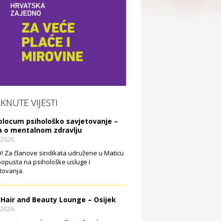
AKNUTE VIJESTI
olocum psihološko savjetovanje –
a o mentalnom zdravlju
.2026.
 Za članove sindikata udružene u Maticu
opusta na psihološke usluge i
tovanja.
 Hair and Beauty Lounge – Osijek
.2026.