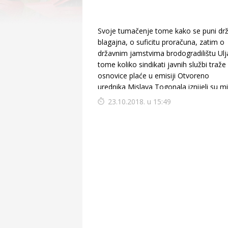
Svoje tumačenje tome kako se puni dr
blagajna, o suficitu proračuna, zatim o
državnim jamstvima brodogradilištu Ulj
tome koliko sindikati javnih službi traže
osnovice plaće u emisiji Otvoreno
urednika Mislava Togonala iznijeli su mi
financija Zdravko Marić, predsjednik Ma
23.10.2018. u 15:49
hrvatskih sindikata Vilim Ribić, zamjenic
guvernera HNB-a Sandra Švaljek i preds
HGK Luka Burilović .