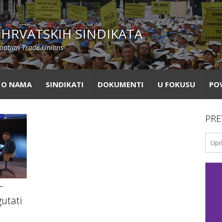
HRVATSKIH SINDIKATA
roatian Trade Unions
O NAMA
SINDIKATI
DOKUMENTI
U FOKUSU
PO
PRE
–
utati