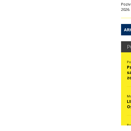
Poziv
2026.
ARH
P
Po
P
s
z
Mo
L
O
Po
N