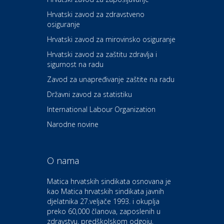
Hrvatski zavod za zdravstveno
osiguranje
Zdravlje i osiguranje
UNIQA osiguranje
Hrvatski zavod za mirovinsko osiguranje
Hrvatski zavod za zaštitu zdravlja i
sigurnost na radu
Povoljnosti
Ordinacija dentalne medicine
Zavod za unapređivanje zaštite na radu
Dental Sudar
Državni zavod za statistiku
International Labour Organization
Dom i dizajn
Euro-vrt – kosilice, motorne
Narodne novine
pile, strojevi i vrtni alat
O nama
Odmor
Bluesun hotel Kaj Marija
Matica hrvatskih sindikata osnovana je
Bistrica
kao Matica hrvatskih sindikata javnih
djelatnika 27.veljače 1993. i okuplja
preko 60,000 članova, zaposlenih u
Auto-moto i tehnika
zdravstvu, predškolskom odgoju,
CIAK Auto d.o.o.