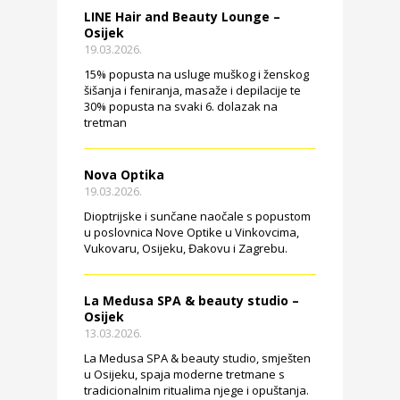
LINE Hair and Beauty Lounge –
Osijek
19.03.2026.
15% popusta na usluge muškog i ženskog
šišanja i feniranja, masaže i depilacije te
30% popusta na svaki 6. dolazak na
tretman
Nova Optika
19.03.2026.
Dioptrijske i sunčane naočale s popustom
u poslovnica Nove Optike u Vinkovcima,
Vukovaru, Osijeku, Đakovu i Zagrebu.
La Medusa SPA & beauty studio –
Osijek
13.03.2026.
La Medusa SPA & beauty studio, smješten
u Osijeku, spaja moderne tretmane s
tradicionalnim ritualima njege i opuštanja.