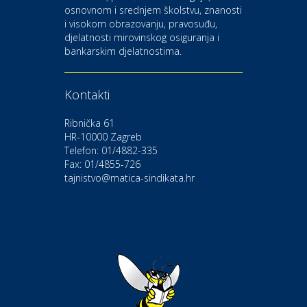
osnovnom i srednjem školstvu, znanosti
i visokom obrazovanju, pravosuđu,
djelatnosti mirovinskog osiguranja i
Kultura i edukacija
bankarskim djelatnostima.
Kazalište Gavella
Kontakti
Moda i ljepota
Salon vjenčanica Ljubav
Ribnička 61
HR-10000 Zagreb
Telefon: 01/4882-335
Gastro
Hotel Bunčić Vrbovec
Fax: 01/4855-726
tajnistvo@matica-sindikata.hr
Povoljnosti
Poliklinika Terme Selce
Odmor
Izletište i vinotočje VINIA