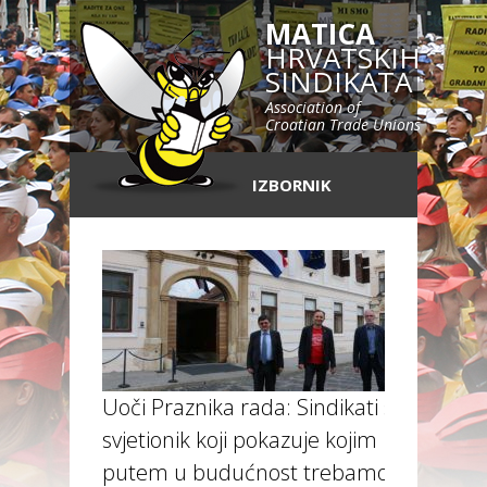
MATICA
HRVATSKIH
SINDIKATA
Association of
Croatian Trade Unions
IZBORNIK
Uoči Praznika rada: Sindikati su
svjetionik koji pokazuje kojim
putem u budućnost trebamo ići