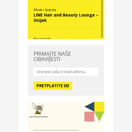
Moda i ljepota
LINE Hair and Beauty Lounge –
Osijek
Povoljnosti
Nova Optika
PRIMAJTE NAŠE
OBAVIJESTI
Moda i ljepota
La Medusa SPA & beauty
studio – Osijek
Odmor
Hotel Vila Ružica Crikvenica
Zdravlje i osiguranje
Certitudo osiguranja