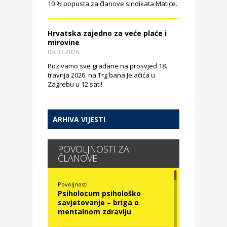
10 % popusta za članove sindikata Matice.
Hrvatska zajedno za veće plaće i
mirovine
09.03.2026.
Pozivamo sve građane na prosvjed 18.
travnja 2026. na Trg bana Jelačića u
Zagrebu u 12 sati!
ARHIVA VIJESTI
POVOLJNOSTI ZA
ČLANOVE
Povoljnosti
Psiholocum psihološko
savjetovanje – briga o
mentalnom zdravlju