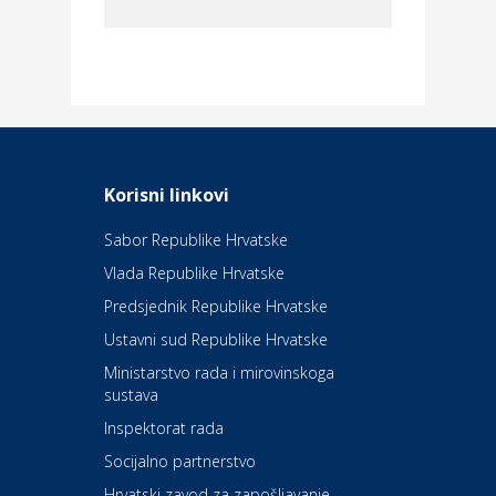
Dom i dizajn
Elektroinstalacijske usluge
Frankec
Odmor
Daruvarske toplice – ljekovita
Korisni linkovi
oaza na izvorima zdravlja
Sabor Republike Hrvatske
Vlada Republike Hrvatske
Kultura i edukacija
Kazalište Kerempuh
Predsjednik Republike Hrvatske
Ustavni sud Republike Hrvatske
Kultura i edukacija
Ministarstvo rada i mirovinskoga
Kazalište ZKM
sustava
Inspektorat rada
Socijalno partnerstvo
Auto-moto i tehnika
Carwiz rent a car
Hrvatski zavod za zapošljavanje