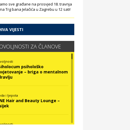
amo sve građane na prosvjed 18. travnja
 na Trg bana Jelačića u Zagrebu u 12 sati!
IVA VIJESTI
OVOLJNOSTI ZA ČLANOVE
voljnosti
siholocum psihološko
avjetovanje – briga o mentalnom
dravlju
da i ljepota
INE Hair and Beauty Lounge –
sijek
voljnosti
ova Optika