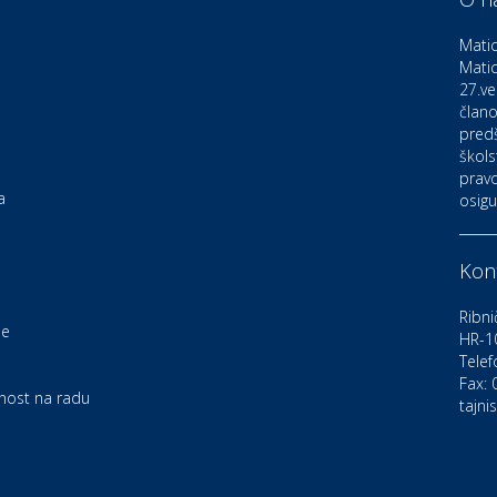
D
o
Matic
Matic
27.ve
Ku
K
člano
pred
škols
pravo
Ku
a
osigu
K
Kont
Au
C
Ribni
je
HR-1
Telef
Zd
e
U
Fax:
rnost na radu
tajni
Po
O
D