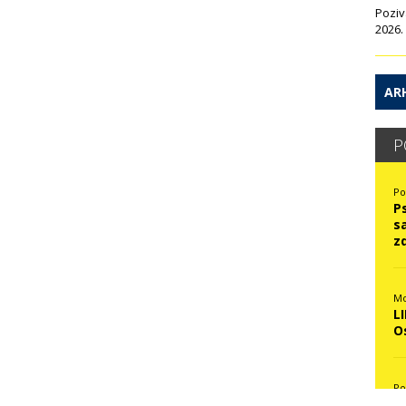
Poziv
2026.
ARH
P
Po
P
s
z
Mo
L
O
Po
N