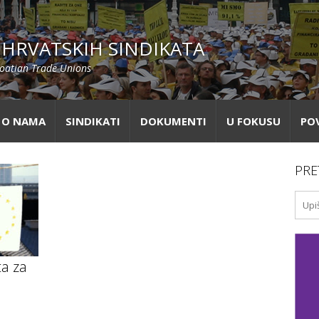
HRVATSKIH SINDIKATA
roatian Trade Unions
O NAMA
SINDIKATI
DOKUMENTI
U FOKUSU
PO
PRE
ta za