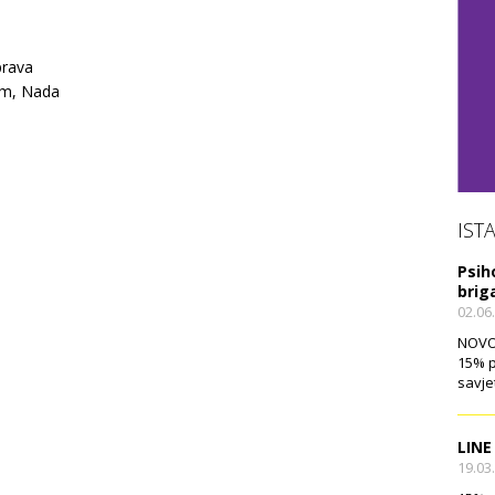
prava
rem, Nada
IST
Psih
brig
02.06
NOVO!
15% p
savje
LINE
19.03