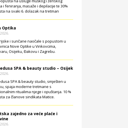
opusta na usluge muškog i ženskog
ja i feniranja, masaže i depilacije te 30%
ta na svaki 6. dolazak na tretman
 Optika
.2026.
rijske i sunčane naočale s popustom u
vnica Nove Optike u Vinkovcima,
aru, Osijeku, Đakovu i Zagrebu.
edusa SPA & beauty studio – Osijek
.2026.
dusa SPA & beauty studio, smješten u
ku, spaja moderne tretmane s
cionalnim ritualima njege i opuštanja. 10 %
ta za članove sindikata Matice.
tska zajedno za veće plaće i
vine
.2026.