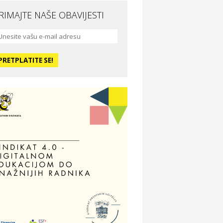
RIMAJTE NAŠE OBAVIJESTI
da i ljepota
a Medusa SPA & beauty studio –
sijek
dmor
otel Vila Ružica Crikvenica
ravlje i osiguranje
ertitudo osiguranja
dmor
illa Baranja – popust na smještaj
voljnosti
tika Adrialeće – online i fizičke
ptike