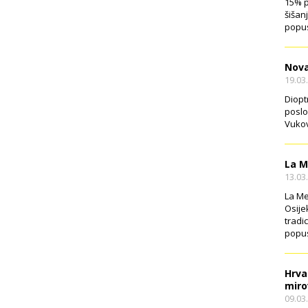
15% p
šišan
popus
Nova
19.03
Diopt
poslo
Vukov
La M
13.03
La Me
Osije
tradi
popus
Hrva
miro
09.03