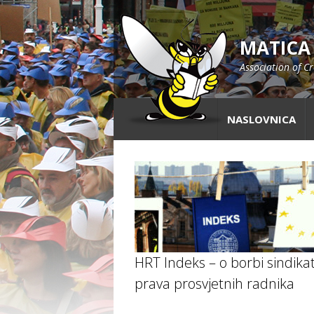
MATICA
Association of C
NASLOVNICA
HRT Indeks – o borbi sindika
prava prosvjetnih radnika