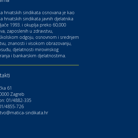
aruvarske toplice – ljekovita
aza na izvorima zdravlja
a hrvatskih sindikata osnovana je kao
a hrvatskih sindikata javnih djelatnika
ljače 1993. i okuplja preko 60,000
ltura i edukacija
azalište Kerempuh
va, zaposlenih u zdravstvu,
školskom odgoju, osnovnom i srednjem
tvu, znanosti i visokom obrazovanju,
suđu, djelatnosti mirovinskog
ltura i edukacija
ranja i bankarskim djelatnostima.
azalište ZKM
akti
to-moto i tehnika
arwiz rent a car
čka 61
0000 Zagreb
on: 01/4882-335
ravlje i osiguranje
NIQA osiguranje
 01/4855-726
stvo@matica-sindikata.hr
voljnosti
rdinacija dentalne medicine
ental Sudar