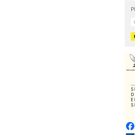
P
Mo
L
O
O
H
Zd
C
O
V
Po
Op
o