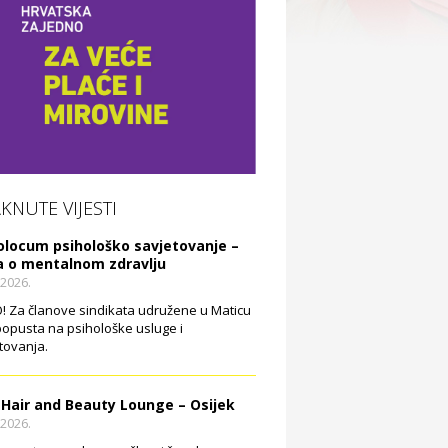
AKNUTE VIJESTI
olocum psihološko savjetovanje –
a o mentalnom zdravlju
.2026.
 Za članove sindikata udružene u Maticu
opusta na psihološke usluge i
tovanja.
 Hair and Beauty Lounge – Osijek
.2026.