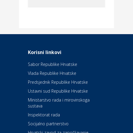
Dom i dizajn
Elektroinstalacijske usluge
Frankec
Odmor
Daruvarske toplice – ljekovita
Korisni linkovi
oaza na izvorima zdravlja
Sabor Republike Hrvatske
Vlada Republike Hrvatske
Kultura i edukacija
Kazalište Kerempuh
Predsjednik Republike Hrvatske
Ustavni sud Republike Hrvatske
Kultura i edukacija
Ministarstvo rada i mirovinskoga
Kazalište ZKM
sustava
Inspektorat rada
Socijalno partnerstvo
Auto-moto i tehnika
Carwiz rent a car
Hrvatski zavod za zapošljavanje