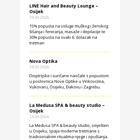
LINE Hair and Beauty Lounge –
Osijek
19.03.2026.
15% popusta na usluge muškog i ženskog
šišanja i feniranja, masaže i depilacije te
30% popusta na svaki 6. dolazak na
tretman
Nova Optika
19.03.2026.
Dioptrijske i sunčane naočale s popustom
u poslovnica Nove Optike u Vinkovcima,
Vukovaru, Osijeku, Đakovu i Zagrebu.
La Medusa SPA & beauty studio –
Osijek
13.03.2026.
La Medusa SPA & beauty studio, smješten
u Osijeku, spaja moderne tretmane s
tradicionalnim ritualima njege i opuštanja.