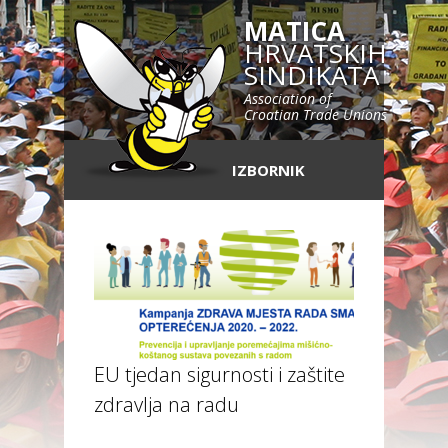
MATICA
HRVATSKIH
SINDIKATA
Association of
Croatian Trade Unions
IZBORNIK
EU tjedan sigurnosti i zaštite
zdravlja na radu