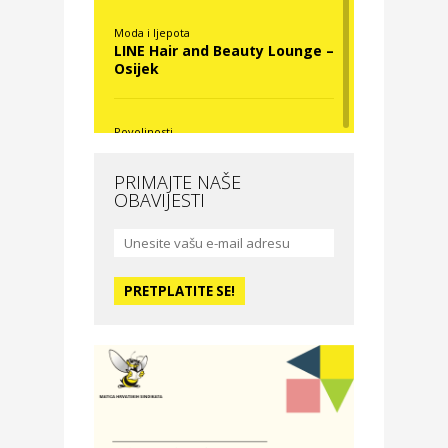
Moda i ljepota
LINE Hair and Beauty Lounge –
Osijek
Povoljnosti
Nova Optika
PRIMAJTE NAŠE
OBAVIJESTI
Moda i ljepota
La Medusa SPA & beauty
studio – Osijek
Odmor
Hotel Vila Ružica Crikvenica
Zdravlje i osiguranje
Certitudo osiguranja