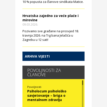
10 % popusta za članove sindikata Matice.
Hrvatska zajedno za veće plaće i
mirovine
09.03.2026.
Pozivamo sve građane na prosvjed 18.
travnja 2026. na Trg bana Jelačića u
Zagrebu u 12 sati!
ARHIVA VIJESTI
POVOLJNOSTI ZA
ČLANOVE
Povoljnosti
Psiholocum psihološko
savjetovanje – briga o
mentalnom zdravlju