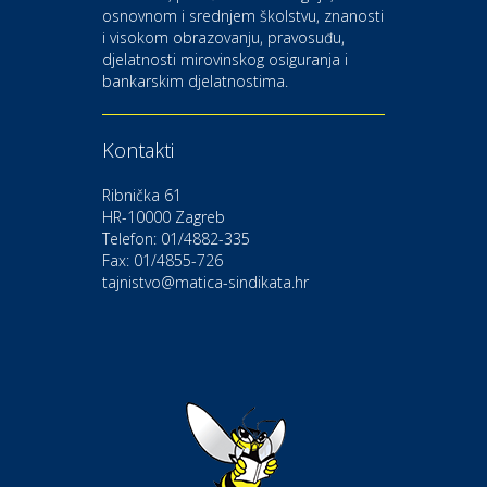
osnovnom i srednjem školstvu, znanosti
i visokom obrazovanju, pravosuđu,
djelatnosti mirovinskog osiguranja i
Kultura i edukacija
bankarskim djelatnostima.
Kazalište Gavella
Kontakti
Moda i ljepota
Salon vjenčanica Ljubav
Ribnička 61
HR-10000 Zagreb
Telefon: 01/4882-335
Gastro
Hotel Bunčić Vrbovec
Fax: 01/4855-726
tajnistvo@matica-sindikata.hr
Povoljnosti
Poliklinika Terme Selce
Odmor
Izletište i vinotočje VINIA