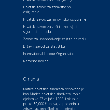
Hrvatski zavod za zdravstveno
osiguranje
Zdravlje i osiguranje
UNIQA osiguranje
Hrvatski zavod za mirovinsko osiguranje
Hrvatski zavod za zaštitu zdravlja i
sigurnost na radu
Povoljnosti
Ordinacija dentalne medicine
Zavod za unapređivanje zaštite na radu
Dental Sudar
Državni zavod za statistiku
International Labour Organization
Dom i dizajn
Euro-vrt – kosilice, motorne
Narodne novine
pile, strojevi i vrtni alat
O nama
Odmor
Bluesun hotel Kaj Marija
Matica hrvatskih sindikata osnovana je
Bistrica
kao Matica hrvatskih sindikata javnih
djelatnika 27.veljače 1993. i okuplja
preko 60,000 članova, zaposlenih u
Auto-moto i tehnika
zdravstvu, predškolskom odgoju,
CIAK Auto d.o.o.