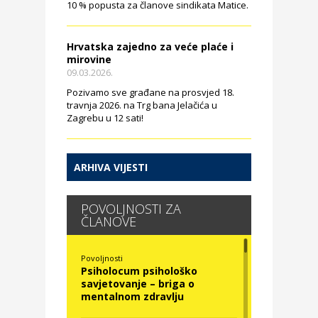
10 % popusta za članove sindikata Matice.
Hrvatska zajedno za veće plaće i
mirovine
09.03.2026.
Pozivamo sve građane na prosvjed 18.
travnja 2026. na Trg bana Jelačića u
Zagrebu u 12 sati!
ARHIVA VIJESTI
POVOLJNOSTI ZA
ČLANOVE
Povoljnosti
Psiholocum psihološko
savjetovanje – briga o
mentalnom zdravlju