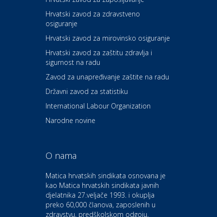
Hrvatski zavod za zdravstveno
osiguranje
Zdravlje i osiguranje
UNIQA osiguranje
Hrvatski zavod za mirovinsko osiguranje
Hrvatski zavod za zaštitu zdravlja i
sigurnost na radu
Povoljnosti
Ordinacija dentalne medicine
Zavod za unapređivanje zaštite na radu
Dental Sudar
Državni zavod za statistiku
International Labour Organization
Dom i dizajn
Euro-vrt – kosilice, motorne
Narodne novine
pile, strojevi i vrtni alat
O nama
Odmor
Bluesun hotel Kaj Marija
Matica hrvatskih sindikata osnovana je
Bistrica
kao Matica hrvatskih sindikata javnih
djelatnika 27.veljače 1993. i okuplja
preko 60,000 članova, zaposlenih u
Auto-moto i tehnika
zdravstvu, predškolskom odgoju,
CIAK Auto d.o.o.