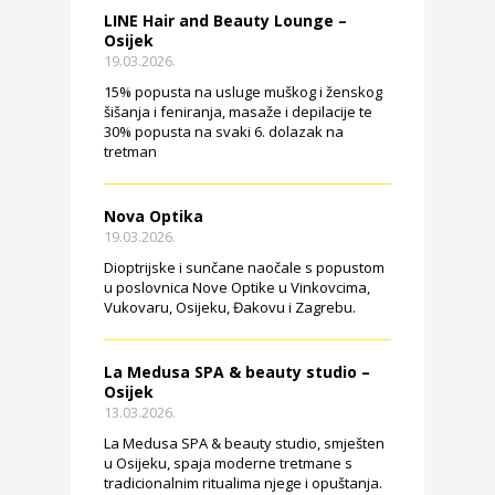
LINE Hair and Beauty Lounge –
Osijek
19.03.2026.
15% popusta na usluge muškog i ženskog
šišanja i feniranja, masaže i depilacije te
30% popusta na svaki 6. dolazak na
tretman
Nova Optika
19.03.2026.
Dioptrijske i sunčane naočale s popustom
u poslovnica Nove Optike u Vinkovcima,
Vukovaru, Osijeku, Đakovu i Zagrebu.
La Medusa SPA & beauty studio –
Osijek
13.03.2026.
La Medusa SPA & beauty studio, smješten
u Osijeku, spaja moderne tretmane s
tradicionalnim ritualima njege i opuštanja.