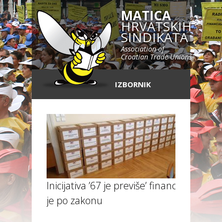
MATICA
HRVATSKIH
SINDIKATA
Association of
Croatian Trade Unions
IZBORNIK
Inicijativa ’67 je previše’ financirana
je po zakonu