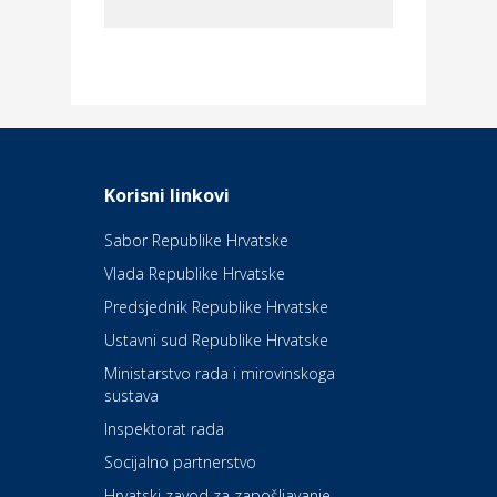
Dom i dizajn
Elektroinstalacijske usluge
Frankec
Odmor
Daruvarske toplice – ljekovita
Korisni linkovi
oaza na izvorima zdravlja
Sabor Republike Hrvatske
Vlada Republike Hrvatske
Kultura i edukacija
Kazalište Kerempuh
Predsjednik Republike Hrvatske
Ustavni sud Republike Hrvatske
Kultura i edukacija
Ministarstvo rada i mirovinskoga
Kazalište ZKM
sustava
Inspektorat rada
Socijalno partnerstvo
Auto-moto i tehnika
Carwiz rent a car
Hrvatski zavod za zapošljavanje