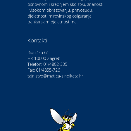
osnovnom i srednjem školstvu, znanosti
i visokom obrazovanju, pravosuđu,
djelatnosti mirovinskog osiguranja i
Kultura i edukacija
bankarskim djelatnostima.
Kazalište Gavella
Kontakti
Moda i ljepota
Salon vjenčanica Ljubav
Ribnička 61
HR-10000 Zagreb
Telefon: 01/4882-335
Gastro
Hotel Bunčić Vrbovec
Fax: 01/4855-726
tajnistvo@matica-sindikata.hr
Povoljnosti
Poliklinika Terme Selce
Odmor
Izletište i vinotočje VINIA