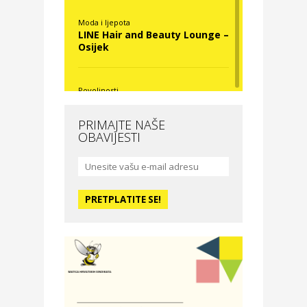
Moda i ljepota
LINE Hair and Beauty Lounge –
Osijek
Povoljnosti
Nova Optika
PRIMAJTE NAŠE
OBAVIJESTI
Moda i ljepota
La Medusa SPA & beauty
studio – Osijek
Odmor
Hotel Vila Ružica Crikvenica
Zdravlje i osiguranje
Certitudo osiguranja